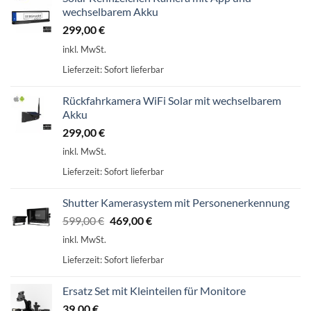
wechselbarem Akku
299,00
€
inkl. MwSt.
Lieferzeit:
Sofort lieferbar
Rückfahrkamera WiFi Solar mit wechselbarem
Akku
299,00
€
inkl. MwSt.
Lieferzeit:
Sofort lieferbar
Shutter Kamerasystem mit Personenerkennung
Ursprünglicher
Aktueller
599,00
€
469,00
€
Preis
Preis
inkl. MwSt.
war:
ist:
Lieferzeit:
Sofort lieferbar
599,00 €
469,00 €.
Ersatz Set mit Kleinteilen für Monitore
39,00
€