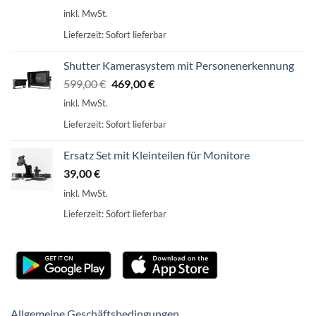
inkl. MwSt.
Lieferzeit:
Sofort lieferbar
Shutter Kamerasystem mit Personenerkennung
Ursprünglicher
Aktueller
599,00
€
469,00
€
Preis
Preis
inkl. MwSt.
war:
ist:
Lieferzeit:
Sofort lieferbar
599,00 €
469,00 €.
Ersatz Set mit Kleinteilen für Monitore
39,00
€
inkl. MwSt.
Lieferzeit:
Sofort lieferbar
Allgemeine Geschäftsbedingungen