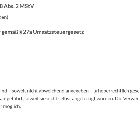
18 Abs. 2 MStV
ben)
 gemäß § 27a Umsatzsteuergesetz
d – soweit nicht abweichend angegeben – urheberrechtlich geschü
fgeführt, soweit sie nicht selbst angefertigt wurden. Die Verwen
r möglich.