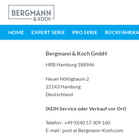
Zum
Inhalt
springen
HOME
EXPERT SERIE
PRO SERIE
RÜCKFAHRK
Bergmann & Koch GmbH
HRB Hamburg 188946
Neuer Höltigbaum 2
22143 Hamburg
Deutschland
(KEIN Service oder Verkauf vor Ort)
Telefon : +49 (0)40 57 309 160
E-mail : post at Bergmann-Koch.com