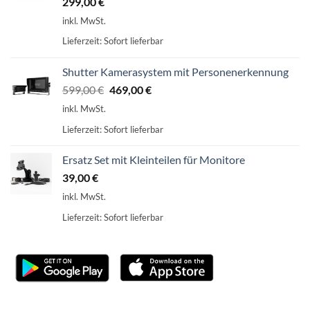
299,00
€
inkl. MwSt.
Lieferzeit:
Sofort lieferbar
Shutter Kamerasystem mit Personenerkennung
Ursprünglicher
Aktueller
599,00
€
469,00
€
Preis
Preis
inkl. MwSt.
war:
ist:
Lieferzeit:
Sofort lieferbar
599,00 €
469,00 €.
Ersatz Set mit Kleinteilen für Monitore
39,00
€
inkl. MwSt.
Lieferzeit:
Sofort lieferbar