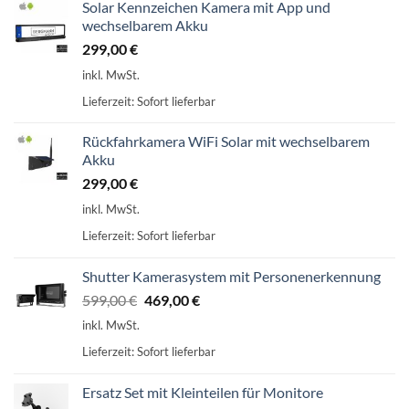
Solar Kennzeichen Kamera mit App und
wechselbarem Akku
299,00
€
inkl. MwSt.
Lieferzeit:
Sofort lieferbar
Rückfahrkamera WiFi Solar mit wechselbarem
Akku
299,00
€
inkl. MwSt.
Lieferzeit:
Sofort lieferbar
Shutter Kamerasystem mit Personenerkennung
Ursprünglicher
Aktueller
599,00
€
469,00
€
Preis
Preis
inkl. MwSt.
war:
ist:
Lieferzeit:
Sofort lieferbar
599,00 €
469,00 €.
Ersatz Set mit Kleinteilen für Monitore