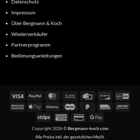
Datenschutz
Impressum
Über Bergmann & Koch
Wiederverkäufer
Partnerprogramm
Bedienungsanleitungen
Visa
PayPal
MasterCard
Bank
Credit
Discover
GiroP
Transfer
Card
MasterCard
Apple
Klarna
Maestro
PayPal
Rechung
Sofor
2
Pay
2
Stripe
American
Credit
Google
Express
Card
Pay
Copyright 2026 ©
Bergmann-koch.com
2
Alle Preise inkl. der gesetzlichen MwSt.