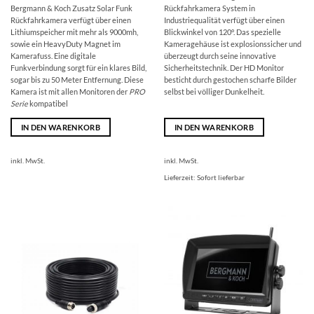
Bergmann & Koch Zusatz Solar Funk
Rückfahrkamera System in
Rückfahrkamera verfügt über einen
Industriequalität verfügt über einen
Lithiumspeicher mit mehr als 9000mh,
Blickwinkel von 120°. Das spezielle
sowie ein HeavyDuty Magnet im
Kameragehäuse ist explosionssicher und
Kamerafuss. Eine digitale
überzeugt durch seine innovative
Funkverbindung sorgt für ein klares Bild,
Sicherheitstechnik. Der HD Monitor
sogar bis zu 50 Meter Entfernung. Diese
besticht durch gestochen scharfe Bilder
Kamera ist mit allen Monitoren der
PRO
selbst bei völliger Dunkelheit.
Serie
kompatibel
IN DEN WARENKORB
IN DEN WARENKORB
inkl. MwSt.
inkl. MwSt.
Lieferzeit:
Sofort lieferbar