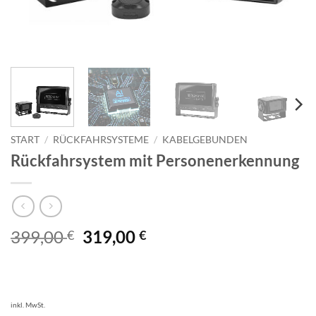
START
/
RÜCKFAHRSYSTEME
/
KABELGEBUNDEN
Rückfahrsystem mit Personenerkennung
Ursprünglicher
Aktueller
399,00
319,00
€
€
Preis
Preis
war:
ist:
399,00 €
319,00 €.
inkl. MwSt.