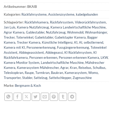
Artikelnummer:
BKAIB
Kategorien:
Rückfahrsysteme
,
Assistenzsysteme
,
kabelgebunden
Schlagwörter:
Rückfahrkamera
,
Rückfahrsystem
,
Videorückfahrsystem
,
Jan Luis
,
Kamera Nutzfahrzeug
,
Kamera Landwirtschaftliche Maschine
,
Agrar Kamera
,
Gablestabler
,
Nutzfahrzeug
,
Wohnmobil
,
Wohnanhänger
,
Trecker
,
Toterwinkel
,
Gabelstabler
,
Gabelstapler Kamera
,
Bagger
Kamera
,
Trecker Kamera
,
Künstliche Intelligenz
,
KI
,
AI
,
selbstlernend
,
Kamera mit KI
,
Personenerkennung
,
Fussgängererkennung
,
Totewinkel
Assistent
,
Abbiegeassistent
,
Abbiegeassi
,
KI Rückfahrsystem
,
KI
Rückfahrkamera
,
Personen erkennen
,
Personen erkennen Kamera
,
LKW
,
Kamera Monitor System
,
Landwirtschaftliche Maschine
,
Mähdrescher
Kamera
,
Kamerasystem Mähdrescher
,
Agrar
,
Kran
,
Reisebus
,
Schulbus
,
Teleskopkran
,
Raupe
,
Turmkran
,
Baukran
,
Kamerasystem
,
Womo
,
Transporter
,
Stabler
,
Sattelzug
,
Sattelschlepper
,
Zugmaschine
Marke:
Bergmann & Koch