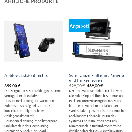
ÄHNLICHE PRODUKTE
Angebot!
Solar Einparkhilfe mit Kamera
Abbiegeassistent rechts
und Parksensoren
Ursprünglicher
Aktueller
399,00
€
599,00
€
489,00
€
Preis
Preis
Der Bergmann & Koch Abbiegeassistent
NEU: mit Wechseleinheit für den Akku.
war:
ist:
verfügt über eine aktive
Die Solar Einparkhilfe mit Kameras und
599,00 €
489,00 €.
Personenerkennung und warnt den
Parksensoren von Bergmann & Koch
Fahrer selbständig bei Gefahr. Die
bietet eine Aufnahmefunktion. Der
künstliche Intelligenz dieses
Wechselakku gewährleistet zudem eine
Abbiegeassistent mit
noch höhere Lebensdauer für das
Personenerkennung ist selbstlernend
Systems. Die Installation des Funk
und einfach in der Nachrüstung.
Nummernschild Rückfahrsystems ist
Bergmann & Koch KI onBoard.
denkbar einfach. Das Rückfahrsystem