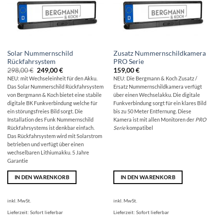
Solar Nummernschild
Zusatz Nummernschildkamera
Rückfahrsystem
PRO Serie
Ursprünglicher
Aktueller
298,00
€
249,00
€
159,00
€
Preis
Preis
NEU: mit Wechseleinheit für den Akku.
NEU: Die Bergmann & Koch Zusatz /
war:
ist:
Das Solar Nummerschild Rückfahrsystem
Ersatz Nummernschildkamera verfügt
298,00 €
249,00 €.
von Bergmann & Koch bietet eine stabile
über einen Wechselakku. Die digitale
digitale BK Funkverbindung welche für
Funkverbindung sorgt für ein klares Bild
ein störungsfreies Bild sorgt. Die
bis zu 50 Meter Entfernung. Diese
Installation des Funk Nummernschild
Kamera ist mit allen Monitoren der
PRO
Rückfahrsystems ist denkbar einfach.
Serie
kompatibel
Das Rückfahrsystem wird mit Solarstrom
betrieben und verfügt über einen
wechselbaren Lithiumakku. 5 Jahre
Garantie
IN DEN WARENKORB
IN DEN WARENKORB
inkl. MwSt.
inkl. MwSt.
Lieferzeit:
Sofort lieferbar
Lieferzeit:
Sofort lieferbar