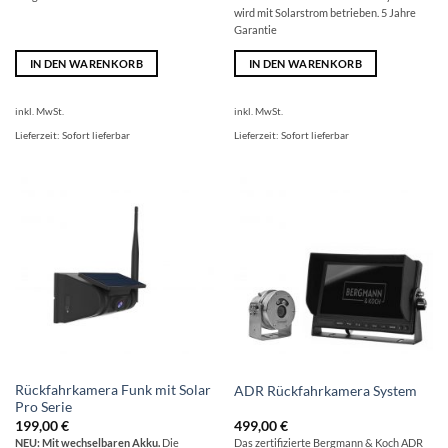
wird mit Solarstrom betrieben. 5 Jahre
Garantie
IN DEN WARENKORB
IN DEN WARENKORB
inkl. MwSt.
inkl. MwSt.
Lieferzeit:
Sofort lieferbar
Lieferzeit:
Sofort lieferbar
Rückfahrkamera Funk mit Solar
ADR Rückfahrkamera System
Pro Serie
199,00
€
499,00
€
NEU: Mit wechselbaren Akku.
Die
Das zertifizierte Bergmann & Koch ADR