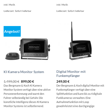
inkl. MwSt.
inkl. MwSt.
Lieferzeit:
Sofort lieferbar
Lieferzeit:
Sofort lieferbar
Angebot!
Digital Monitor mit
KI Kamera Monitor System
Funkempfänger
Ursprünglicher
Aktueller
1.499,00
€
899,00
€
249,00
€
Preis
Preis
Das Bergmann & Koch KI Kamera
Der Bergmann & Koch digital Monitor mit
war:
ist:
Monitor System verfügt über eine aktive
Funkempfänger verfügt über eine
1.499,00 €
899,00 €.
Personenerkennung und warnt den
Splittfunktion und kann bis zu 4 digitale
Fahrer selbständig bei Gefahr. Die
Funkkameras verwalten. Eine
künstliche Intelligenz dieses KI Kamera
Aufnahmefunktion mit Loop
Monitor Systems ist selbstlernend.
gewährleistet eine durchgängige