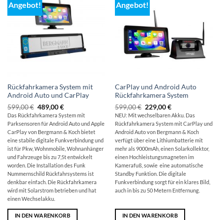
Angebot!
Angebot!
Rückfahrkamera System mit
CarPlay und Android Auto
Android Auto und CarPlay
Rückfahrkamera System
Ursprünglicher
Aktueller
Ursprünglicher
Aktueller
599,00
€
489,00
€
599,00
€
229,00
€
Preis
Preis
Preis
Preis
Das Rückfahrkamera System mit
NEU: Mit wechselbaren Akku. Das
war:
ist:
war:
ist:
Parksensoren für Android Auto und Apple
Rückfahrkamera System mit CarPlay und
599,00 €
489,00 €.
599,00 €
229,00 €.
CarPlay von Bergmann & Koch bietet
Android Auto von Bergmann & Koch
eine stabile digitale Funkverbindung und
verfügt über eine Lithiumbatterie mit
ist für Pkw, Wohnmobile, Wohnanhänger
mehr als 9000mAh, einen Solarkollektor,
und Fahrzeuge bis zu 7,5t entwickelt
einen Hochleistungsmagneten im
worden. Die Installation des Funk
Kamerafuß, sowie eine automatische
Nummernschild Rückfahrsystems ist
Standby Funktion. Die digitale
denkbar einfach. Die Rückfahrkamera
Funkverbindung sorgt für ein klares Bild,
wird mit Solarstrom betrieben und hat
auch in bis zu 50 Metern Entfernung.
einen Wechselakku.
IN DEN WARENKORB
IN DEN WARENKORB