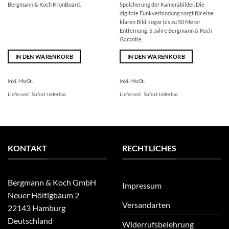
Bergmann & Koch KI onBoard.
Speicherung der Kamerabilder. Die
digitale Funkverbindung sorgt für eine
klaren Bild, sogar bis zu 50 Meter
Entfernung. 5 Jahre Bergmann & Koch
Garantie.
IN DEN WARENKORB
IN DEN WARENKORB
inkl. MwSt.
inkl. MwSt.
Lieferzeit:
Sofort lieferbar
Lieferzeit:
Sofort lieferbar
KONTAKT
RECHTLICHES
Bergmann & Koch GmbH
Impressum
Neuer Höltigbaum 2
Versandarten
22143 Hamburg
Deutschland
Widerrufsbelehrung