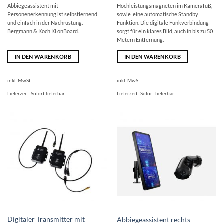
Abbiegeassistent mit
Hochleistungsmagneten im Kamerafuß,
Personenerkennung ist selbstlernend
sowie eine automatische Standby
und einfach in der Nachrüstung.
Funktion. Die digitale Funkverbindung
Bergmann & Koch KI onBoard.
sorgt für ein klares Bild, auch in bis zu 50
Metern Entfernung.
IN DEN WARENKORB
IN DEN WARENKORB
inkl. MwSt.
inkl. MwSt.
Lieferzeit:
Sofort lieferbar
Lieferzeit:
Sofort lieferbar
Digitaler Transmitter mit
Abbiegeassistent rechts