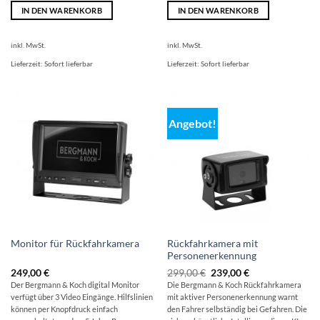
IN DEN WARENKORB
IN DEN WARENKORB
inkl. MwSt.
inkl. MwSt.
Lieferzeit:
Sofort lieferbar
Lieferzeit:
Sofort lieferbar
Angebot!
Rückfahrkamera mit
Monitor für Rückfahrkamera
Personenerkennung
Ursprünglicher
Aktueller
249,00
€
299,00
€
239,00
€
Preis
Preis
Der Bergmann & Koch digital Monitor
Die Bergmann & Koch Rückfahrkamera
war:
ist:
verfügt über 3 Video Eingänge. Hilfslinien
mit aktiver Personenerkennung warnt
299,00 €
239,00 €.
können per Knopfdruck einfach
den Fahrer selbständig bei Gefahren. Die