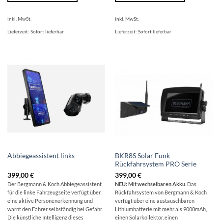
inkl. MwSt.
inkl. MwSt.
Lieferzeit:
Sofort lieferbar
Lieferzeit:
Sofort lieferbar
BKR8S Solar Funk
Abbiegeassistent links
Rückfahrsystem PRO Serie
399,00
€
399,00
€
Der Bergmann & Koch Abbiegeassistent
NEU: Mit wechselbaren Akku
. Das
für die linke Fahrzeugseite verfügt über
Rückfahrsystem von Bergmann & Koch
eine aktive Personenerkennung und
verfügt über eine austauschbaren
warnt den Fahrer selbständig bei Gefahr.
Lithiumbatterie mit mehr als 9000mAh,
Die künstliche Intelligenz dieses
einen Solarkollektor, einen