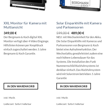
XXL Monitor für Kamera mit
Solar Einparkhilfe mit Kamera
Multiansicht
und Parksensoren
Ursprünglicher
Aktueller
349,00
€
599,00
€
489,00
€
Preis
Preis
Der Bergmann & Koch digital XXL
NEU: mit Wechseleinheit für den Akku.
war:
ist:
Monitor verfügt über 4 Video Eingänge.
Die Solar Einparkhilfe mit Kameras und
599,00 €
489,00 €.
Hilfslinien können per Knopfdruck
Parksensoren von Bergmann & Koch
einfach zugeschaltet werden. 5 Jahre
bietet eine Aufnahmefunktion. Der
Bergmann & Koch Garantie.
Wechselakku gewährleistet zudem eine
noch höhere Lebensdauer für das
Systems. Die Installation des Funk
Nummernschild Rückfahrsystems ist
denkbar einfach. Das Rückfahrsystem
wird mit Solarstrom betrieben. 5 Jahre
Garantie
IN DEN WARENKORB
IN DEN WARENKORB
inkl. MwSt.
inkl. MwSt.
Lieferzeit:
Sofort lieferbar
Lieferzeit:
Sofort lieferbar