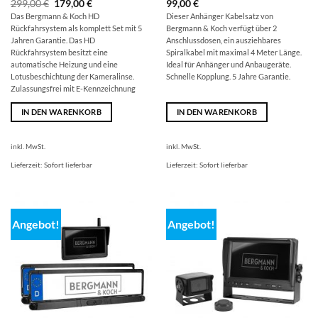
Ursprünglicher
Aktueller
299,00
€
179,00
€
99,00
€
Preis
Preis
Das Bergmann & Koch HD
Dieser Anhänger Kabelsatz von
war:
ist:
Rückfahrsystem als komplett Set mit 5
Bergmann & Koch verfügt über 2
299,00 €
179,00 €.
Jahren Garantie. Das HD
Anschlussdosen, ein ausziehbares
Rückfahrsystem besitzt eine
Spiralkabel mit maximal 4 Meter Länge.
automatische Heizung und eine
Ideal für Anhänger und Anbaugeräte.
Lotusbeschichtung der Kameralinse.
Schnelle Kopplung. 5 Jahre Garantie.
Zulassungsfrei mit E-Kennzeichnung
IN DEN WARENKORB
IN DEN WARENKORB
inkl. MwSt.
inkl. MwSt.
Lieferzeit:
Sofort lieferbar
Lieferzeit:
Sofort lieferbar
Angebot!
Angebot!