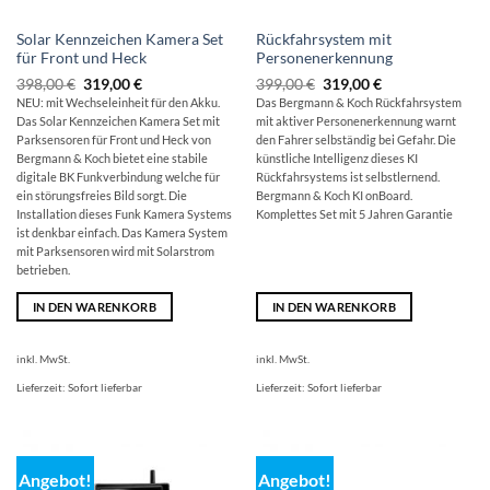
Solar Kennzeichen Kamera Set
Rückfahrsystem mit
für Front und Heck
Personenerkennung
Ursprünglicher
Aktueller
Ursprünglicher
Aktueller
398,00
€
319,00
€
399,00
€
319,00
€
Preis
Preis
Preis
Preis
NEU: mit Wechseleinheit für den Akku.
Das Bergmann & Koch Rückfahrsystem
war:
ist:
war:
ist:
Das Solar Kennzeichen Kamera Set mit
mit aktiver Personenerkennung warnt
398,00 €
319,00 €.
399,00 €
319,00 €.
Parksensoren für Front und Heck von
den Fahrer selbständig bei Gefahr. Die
Bergmann & Koch bietet eine stabile
künstliche Intelligenz dieses KI
digitale BK Funkverbindung welche für
Rückfahrsystems ist selbstlernend.
ein störungsfreies Bild sorgt. Die
Bergmann & Koch KI onBoard.
Installation dieses Funk Kamera Systems
Komplettes Set mit 5 Jahren Garantie
ist denkbar einfach. Das Kamera System
mit Parksensoren wird mit Solarstrom
betrieben.
IN DEN WARENKORB
IN DEN WARENKORB
inkl. MwSt.
inkl. MwSt.
Lieferzeit:
Sofort lieferbar
Lieferzeit:
Sofort lieferbar
Angebot!
Angebot!