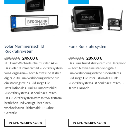
Solar Nummernschild
Funk Rückfahrsystem
Rückfahrsystem
Ursprünglicher
Aktueller
Ursprünglicher
Aktueller
298,00
€
249,00
€
399,00
€
289,00
€
Preis
Preis
Preis
Preis
NEU: mit Wechseleinheit für den Akku.
Das Funk Rückfahrsystem von Bergmann
war:
ist:
war:
ist:
Das Solar Nummerschild Rückfahrsystem
& Koch bieten eine stabile digitale
298,00 €
249,00 €.
399,00 €
289,00 €.
von Bergmann & Koch bietet eine stabile
Funkverbindung welche für ein klares
digitale BK Funkverbindung welche für
Bild sorgt. Die Installation des Funk
ein störungsfreies Bild sorgt. Die
Rückfahrsystems ist denkbar einfach. 5
Installation des Funk Nummernschild
Jahre Garantie
Rückfahrsystems ist denkbar einfach.
Das Rückfahrsystem wird mit Solarstrom
betrieben und verfügt über einen
wechselbaren Lithiumakku. 5 Jahre
Garantie
IN DEN WARENKORB
IN DEN WARENKORB