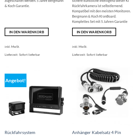
zugeschaltet werden. 5 Jahre Bergmann
sichere künstliche Intelligenz dieser KI
& Koch Garantie.
Rückfahrkamera ist selbstlernend.
Kompatibel mit den meisten Monitoren.
Bergmann & Koch KI onBoard.
Komplettes Set mit 5 Jahren Garantie
IN DEN WARENKORB
IN DEN WARENKORB
inkl. MwSt.
inkl. MwSt.
Lieferzeit:
Sofort lieferbar
Lieferzeit:
Sofort lieferbar
Angebot!
Rückfahrsystem
Anhänger Kabelsatz 4 Pin