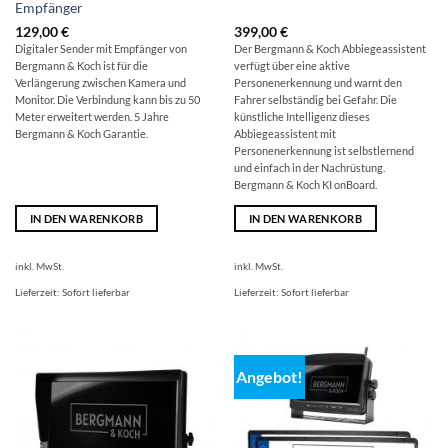
Empfänger
129,00
€
399,00
€
Digitaler Sender mit Empfänger von
Der Bergmann & Koch Abbiegeassistent
Bergmann & Koch ist für die
verfügt über eine aktive
Verlängerung zwischen Kamera und
Personenerkennung und warnt den
Monitor. Die Verbindung kann bis zu 50
Fahrer selbständig bei Gefahr. Die
Meter erweitert werden. 5 Jahre
künstliche Intelligenz dieses
Bergmann & Koch Garantie.
Abbiegeassistent mit
Personenerkennung ist selbstlernend
und einfach in der Nachrüstung.
Bergmann & Koch KI onBoard.
IN DEN WARENKORB
IN DEN WARENKORB
inkl. MwSt.
inkl. MwSt.
Lieferzeit:
Sofort lieferbar
Lieferzeit:
Sofort lieferbar
Angebot!