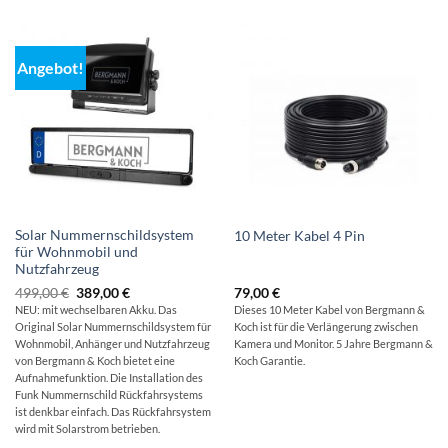
Angebot!
Solar Nummernschildsystem
10 Meter Kabel 4 Pin
für Wohnmobil und
Nutzfahrzeug
Ursprünglicher
Aktueller
499,00
€
389,00
€
79,00
€
Preis
Preis
NEU: mit wechselbaren Akku. Das
Dieses 10 Meter Kabel von Bergmann &
war:
ist:
Original
Solar Nummernschildsystem für
Koch ist für die Verlängerung zwischen
499,00 €
389,00 €.
Wohnmobil, Anhänger und Nutzfahrzeug
Kamera und Monitor. 5 Jahre Bergmann &
von Bergmann & Koch bietet eine
Koch Garantie.
Aufnahmefunktion. Die Installation des
Funk Nummernschild Rückfahrsystems
ist denkbar einfach. Das Rückfahrsystem
wird mit Solarstrom betrieben.