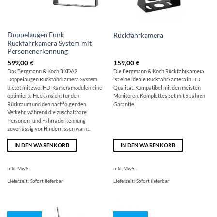
Doppelaugen Funk
Rückfahrkamera
Rückfahrkamera System mit
Personenerkennung
599,00
€
159,00
€
Das Bergmann & Koch BKDA2
Die Bergmann & Koch Rückfahrkamera
Doppelaugen Rückfahrkamera System
ist eine ideale Rückfahrkamera in HD
bietet mit zwei HD-Kameramodulen eine
Qualität. Kompatibel mit den meisten
optimierte Heckansicht für den
Monitoren. Komplettes Set mit 5 Jahren
Rückraum und den nachfolgenden
Garantie
Verkehr, während die zuschaltbare
Personen- und Fahrraderkennung
zuverlässig vor Hindernissen warnt.
IN DEN WARENKORB
IN DEN WARENKORB
inkl. MwSt.
inkl. MwSt.
Lieferzeit:
Sofort lieferbar
Lieferzeit:
Sofort lieferbar