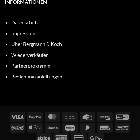
INFORMATIONEN
Datenschutz
Impressum
Über Bergmann & Koch
Wiederverkäufer
Partnerprogramm
Bedienungsanleitungen
Visa
PayPal
MasterCard
Bank
Credit
Discover
GiroP
Transfer
Card
MasterCard
Apple
Klarna
Maestro
PayPal
Rechung
Sofor
2
Pay
2
Stripe
American
Credit
Google