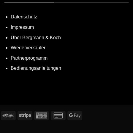
Datenschutz
Impressum
Über Bergmann & Koch
Wiederverkäufer
Partnerprogramm
Bedienungsanleitungen
echung
Sofort
Stripe
American
Credit
Google
Express
Card
Pay
2