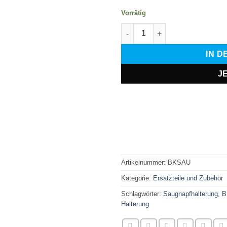
Vorrätig
Saugnapfhalterung Menge
IN 
J
Artikelnummer:
BKSAU
Kategorie:
Ersatzteile und Zubehör
Schlagwörter:
Saugnapfhalterung
,
B
Halterung