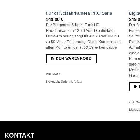
Funk Rückfahrkamera PRO Serie
Digit
149,00
€
249,
Die Bergmann & Koch Funk HD
Der Be
Rückfahrkamera 12-30 Volt. Die digitale
Funke
Funkverbindung sorgt für ein klares Bild bis
Splitt
zu 50 Meter Entfernung. Diese Kamera ist mit
Funkk
allen Monitoren der
PRO Serie
kompatibel
Aufnah
eine 
IN DEN WARENKORB
Kamera
sorgt 
Meter
inkl. MwSt.
Garant
Lieferzeit:
Sofort lieferbar
IN
inkl. M
Lieferze
KONTAKT