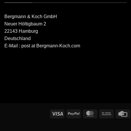
Bergmann & Koch GmbH
Neuer Höltigbaum 2
22143 Hamburg
Deutschland
E-Mail : post at Bergmann-Koch.com
Visa
PayPal
MasterCard
Bank
C
Transfer
C