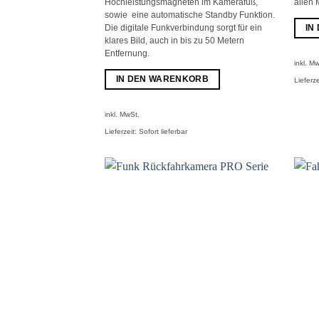
Hochleistungsmagneten im Kamerafuß,
allen 
sowie eine automatische Standby Funktion.
IN
Die digitale Funkverbindung sorgt für ein
klares Bild, auch in bis zu 50 Metern
Entfernung.
inkl. M
IN DEN WARENKORB
Lieferze
inkl. MwSt.
Lieferzeit:
Sofort lieferbar