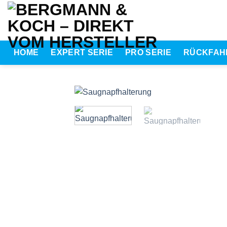
Zum
Inhalt
springen
HOME
EXPERT SERIE
PRO SERIE
RÜCKFAH