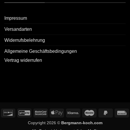
Impressum
Versandarten
Widerrufsbelehrung
Allgemeine Geschäftsbedingungen
Vertrag widerrufen
redit
Discover
GiroPay
MasterCard
Apple
Klarna
Maestro
PayPal
R
ard
2
Pay
2
Copyright 2026 ©
Bergmann-koch.com