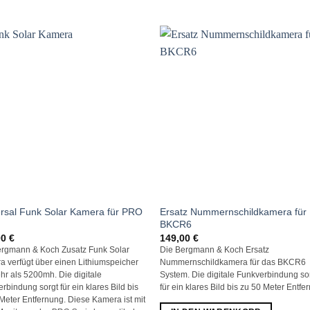
rsal Funk Solar Kamera für PRO
Ersatz Nummernschildkamera für
BKCR6
00
€
149,00
€
ergmann & Koch Zusatz Funk Solar
Die Bergmann & Koch Ersatz
 verfügt über einen Lithiumspeicher
Nummernschildkamera für das BKCR6
hr als 5200mh. Die digitale
System. Die digitale Funkverbindung so
rbindung sorgt für ein klares Bild bis
für ein klares Bild bis zu 50 Meter Entfe
Meter Entfernung. Diese Kamera ist mit