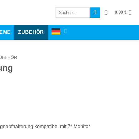
Suchen
0,00
€
nach:
TEME
ZUBEHÖR
ZUBEHÖR
ung
apfhalterung kompatibel mit 7″ Monitor