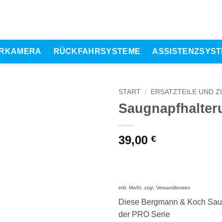
RKAMERA
RÜCKFAHRSYSTEME
ASSISTENZSYS
START
/
ERSATZTEILE UND 
Saugnapfhalter
39,00
€
inkl. MwSt.
zzgl.
Versandkosten
Diese Bergmann & Koch Saugn
der PRO Serie