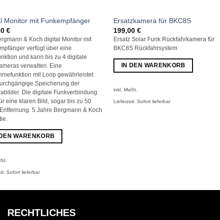
al Monitor mit Funkempfänger
Ersatzkamera für BKC8S
00
€
199,00
€
rgmann & Koch digital Monitor mit
Ersatz Solar Funk Rückfahrkamera für
mpfänger verfügt über eine
BKC8S Rückfahrsystem
funktion und kann bis zu 4 digitale
IN DEN WARENKORB
ameras verwalten. Eine
mefunktion mit Loop gewährleistet
durchgängige Speicherung der
inkl. MwSt.
bilder. Die digitale Funkverbindung
für eine klaren Bild, sogar bis zu 50
Lieferzeit:
Sofort lieferbar
 Entfernung. 5 Jahre Bergmann & Koch
ie.
 DEN WARENKORB
wSt.
it:
Sofort lieferbar
RECHTLICHES