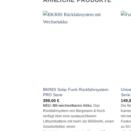
ÄHNLICHE PRODUKTE
BKR8S Solar Funk Rückfahrsystem
Unive
PRO Serie
Serie
399,00
€
149,
NEU: Mit wechselbaren Akku
. Das
Die B
Rückfahrsystem von Bergmann & Koch
Kamera
verfügt über eine austauschbaren
mit me
Lithiumbatterie mit mehr als 9000mAh, einen
Funkve
Solarkollektor, einen
zu 50 