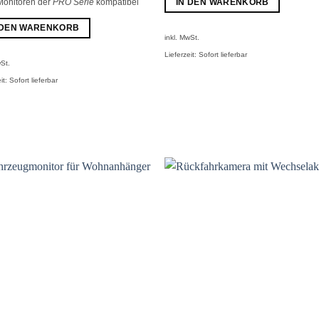
IN DEN WARENKORB
Monitoren der
PRO Serie
kompatibel
 DEN WARENKORB
inkl. MwSt.
Lieferzeit:
Sofort lieferbar
wSt.
it:
Sofort lieferbar