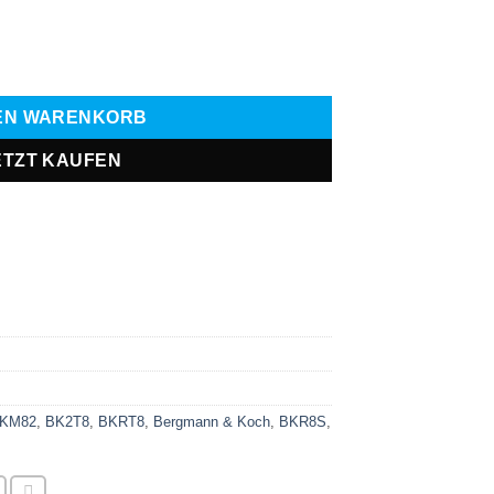
DEN WARENKORB
ETZT KAUFEN
KM82
,
BK2T8
,
BKRT8
,
Bergmann & Koch
,
BKR8S
,