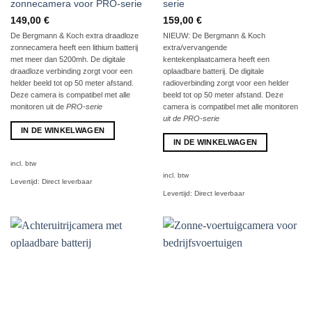
zonnecamera voor PRO-serie
serie
149,00
€
159,00
€
De Bergmann & Koch extra draadloze
NIEUW: De Bergmann & Koch
zonnecamera heeft een lithium batterij
extra/vervangende
met meer dan 5200mh. De digitale
kentekenplaatcamera heeft een
draadloze verbinding zorgt voor een
oplaadbare batterij. De digitale
helder beeld tot op 50 meter afstand.
radioverbinding zorgt voor een helder
Deze camera is compatibel met alle
beeld tot op 50 meter afstand. Deze
monitoren uit de
PRO-serie
camera is compatibel met alle monitoren
uit de PRO-serie
IN DE WINKELWAGEN
IN DE WINKELWAGEN
incl. btw
incl. btw
Levertijd:
Direct leverbaar
Levertijd:
Direct leverbaar