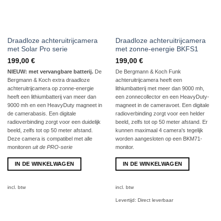
Draadloze achteruitrijcamera
Draadloze achteruitrijcamera
met Solar Pro serie
met zonne-energie BKFS1
199,00
€
199,00
€
NIEUW: met vervangbare batterij.
De
De Bergmann & Koch Funk
Bergmann & Koch extra draadloze
achteruitrijcamera heeft een
achteruitrijcamera op zonne-energie
lithiumbatterij met meer dan 9000 mh,
heeft een lithiumbatterij van meer dan
een zonnecollector en een HeavyDuty-
9000 mh en een HeavyDuty magneet in
magneet in de cameravoet. Een digitale
de camerabasis. Een digitale
radioverbinding zorgt voor een helder
radioverbinding zorgt voor een duidelijk
beeld, zelfs tot op 50 meter afstand. Er
beeld, zelfs tot op 50 meter afstand.
kunnen maximaal 4 camera's tegelijk
Deze camera is compatibel met alle
worden aangesloten op een BKM71-
monitoren
uit de PRO-serie
monitor.
IN DE WINKELWAGEN
IN DE WINKELWAGEN
incl. btw
incl. btw
Levertijd:
Direct leverbaar