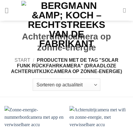
Naar
de
inhoud
springen
Achteruitrijcamera op
zonne-energie
START
/
PRODUCTEN MET DE TAG "SOLAR
FUNK RÜCKFAHRKAMERA" (DRAADLOZE
ACHTERUITKIJKCAMERA OP ZONNE-ENERGIE)