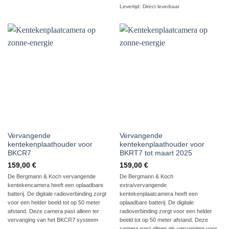
Levertijd:
Direct leverbaar
Vervangende
Vervangende
kentekenplaathouder voor
kentekenplaathouder voor
BKCR7
BKRT7 tot maart 2025
159,00
€
159,00
€
De Bergmann & Koch vervangende
De Bergmann & Koch
kentekencamera heeft een oplaadbare
extra/vervangende
batterij. De digitale radioverbinding zorgt
kentekenplaatcamera heeft een
voor een helder beeld tot op 50 meter
oplaadbare batterij. De digitale
afstand. Deze camera past alleen ter
radioverbinding zorgt voor een helder
vervanging van het BKCR7 systeem
beeld tot op 50 meter afstand. Deze
camera past alleen als vervanging voor