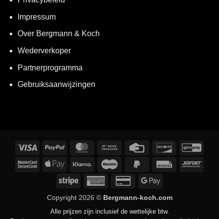
Impressum
Over Bergmann & Koch
Wederverkoper
Partnerprogramma
Gebruiksaanwijzingen
Visa
PayPal
MasterCard
Bankoverschrijving
Creditcard
Discover
GiroP
MasterCard
Apple
Klarna
Maestro
PayPal
Rechnung
Sofor
2
Pay
2
Stripe
American
Credit
Google
Express
Card
Pay
Copyright 2026 ©
Bergmann-koch.com
2
Alle prijzen zijn inclusief de wettelijke btw.