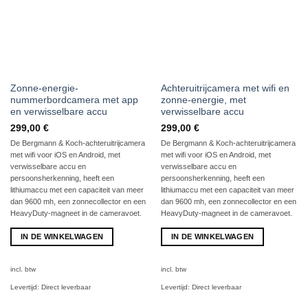
Zonne-energie-
Achteruitrijcamera met wifi en
nummerbordcamera met app
zonne-energie, met
en verwisselbare accu
verwisselbare accu
299,00
€
299,00
€
De Bergmann & Koch-achteruitrijcamera
De Bergmann & Koch-achteruitrijcamera
met wifi voor iOS en Android, met
met wifi voor iOS en Android, met
verwisselbare accu en
verwisselbare accu en
persoonsherkenning, heeft een
persoonsherkenning, heeft een
lithiumaccu met een capaciteit van meer
lithiumaccu met een capaciteit van meer
dan 9600 mh, een zonnecollector en een
dan 9600 mh, een zonnecollector en een
HeavyDuty-magneet in de cameravoet.
HeavyDuty-magneet in de cameravoet.
IN DE WINKELWAGEN
IN DE WINKELWAGEN
incl. btw
incl. btw
Levertijd:
Direct leverbaar
Levertijd:
Direct leverbaar