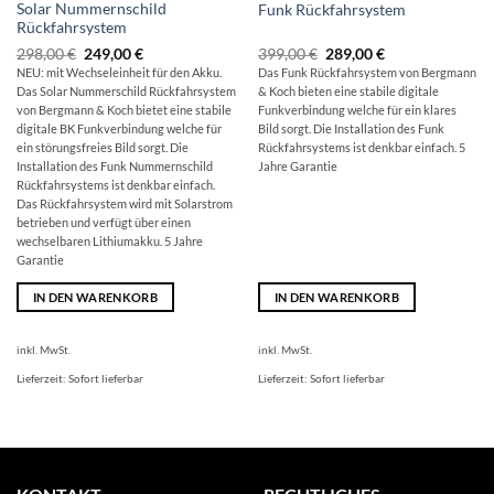
Solar Nummernschild
Funk Rückfahrsystem
Rückfahrsystem
Ursprünglicher
Aktueller
Ursprünglicher
Aktueller
298,00
€
249,00
€
399,00
€
289,00
€
Preis
Preis
Preis
Preis
NEU: mit Wechseleinheit für den Akku.
Das Funk Rückfahrsystem von Bergmann
war:
ist:
war:
ist:
Das Solar Nummerschild Rückfahrsystem
& Koch bieten eine stabile digitale
298,00 €
249,00 €.
399,00 €
289,00 €.
von Bergmann & Koch bietet eine stabile
Funkverbindung welche für ein klares
digitale BK Funkverbindung welche für
Bild sorgt. Die Installation des Funk
ein störungsfreies Bild sorgt. Die
Rückfahrsystems ist denkbar einfach. 5
Installation des Funk Nummernschild
Jahre Garantie
Rückfahrsystems ist denkbar einfach.
Das Rückfahrsystem wird mit Solarstrom
betrieben und verfügt über einen
wechselbaren Lithiumakku. 5 Jahre
Garantie
IN DEN WARENKORB
IN DEN WARENKORB
inkl. MwSt.
inkl. MwSt.
Lieferzeit:
Sofort lieferbar
Lieferzeit:
Sofort lieferbar