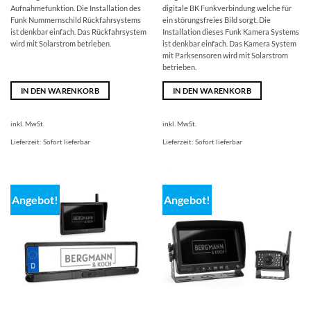
Aufnahmefunktion. Die Installation des
digitale BK Funkverbindung welche für
Funk Nummernschild Rückfahrsystems
ein störungsfreies Bild sorgt. Die
ist denkbar einfach. Das Rückfahrsystem
Installation dieses Funk Kamera Systems
wird mit Solarstrom betrieben.
ist denkbar einfach. Das Kamera System
mit Parksensoren wird mit Solarstrom
betrieben.
IN DEN WARENKORB
IN DEN WARENKORB
inkl. MwSt.
inkl. MwSt.
Lieferzeit:
Sofort lieferbar
Lieferzeit:
Sofort lieferbar
Angebot!
Angebot!