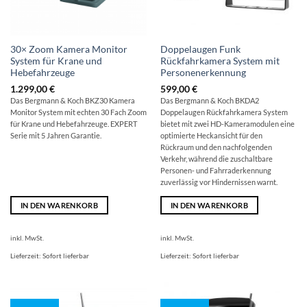
30× Zoom Kamera Monitor
Doppelaugen Funk
System für Krane und
Rückfahrkamera System mit
Hebefahrzeuge
Personenerkennung
1.299,00
€
599,00
€
Das Bergmann & Koch BKZ30 Kamera
Das Bergmann & Koch BKDA2
Monitor System mit echten 30 Fach Zoom
Doppelaugen Rückfahrkamera System
für Krane und Hebefahrzeuge. EXPERT
bietet mit zwei HD-Kameramodulen eine
Serie mit 5 Jahren Garantie.
optimierte Heckansicht für den
Rückraum und den nachfolgenden
Verkehr, während die zuschaltbare
Personen- und Fahrraderkennung
zuverlässig vor Hindernissen warnt.
IN DEN WARENKORB
IN DEN WARENKORB
inkl. MwSt.
inkl. MwSt.
Lieferzeit:
Sofort lieferbar
Lieferzeit:
Sofort lieferbar