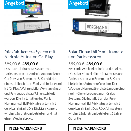
Angebot!
Angebot!
Rückfahrkamera System mit
Solar Einparkhilfe mit Kamera
Android Auto und CarPlay
und Parksensoren
Ursprünglicher
Aktueller
Ursprünglicher
Aktueller
599,00
€
489,00
€
599,00
€
489,00
€
Preis
Preis
Preis
Preis
Das Rückfahrkamera System mit
NEU: mit Wechseleinheit für den Akku.
war:
ist:
war:
ist:
Parksensoren für Android Auto und Apple
Die Solar Einparkhilfe mit Kameras und
599,00 €
489,00 €.
599,00 €
489,00 €.
CarPlay von Bergmann & Koch bietet
Parksensoren von Bergmann & Koch
eine stabile digitale Funkverbindung und
bietet eine Aufnahmefunktion. Der
ist für Pkw, Wohnmobile, Wohnanhänger
Wechselakku gewährleistet zudem eine
und Fahrzeuge bis zu 7,5t entwickelt
noch höhere Lebensdauer für das
worden. Die Installation des Funk
Systems. Die Installation des Funk
Nummernschild Rückfahrsystems ist
Nummernschild Rückfahrsystems ist
denkbar einfach. Die Rückfahrkamera
denkbar einfach. Das Rückfahrsystem
wird mit Solarstrom betrieben und hat
wird mit Solarstrom betrieben. 5 Jahre
einen Wechselakku.
Garantie
IN DEN WARENKORB
IN DEN WARENKORB