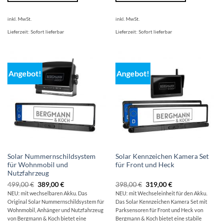
inkl. MwSt.
inkl. MwSt.
Lieferzeit:
Sofort lieferbar
Lieferzeit:
Sofort lieferbar
Angebot!
Angebot!
Solar Nummernschildsystem
Solar Kennzeichen Kamera Set
für Wohnmobil und
für Front und Heck
Nutzfahrzeug
Ursprünglicher
Aktueller
Ursprünglicher
Aktueller
499,00
€
389,00
€
398,00
€
319,00
€
Preis
Preis
Preis
Preis
NEU: mit wechselbaren Akku. Das
NEU: mit Wechseleinheit für den Akku.
war:
ist:
war:
ist:
Original
Solar Nummernschildsystem für
Das Solar Kennzeichen Kamera Set mit
499,00 €
389,00 €.
398,00 €
319,00 €.
Wohnmobil, Anhänger und Nutzfahrzeug
Parksensoren für Front und Heck von
von Bergmann & Koch bietet eine
Bergmann & Koch bietet eine stabile