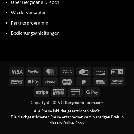
Über Bergmann & Koch
Wiederverkäufer
Partnerprogramm
Bedienungsanleitungen
Visa
PayPal
MasterCard
Bank
Credit
Discover
GiroP
Transfer
Card
MasterCard
Apple
Klarna
Maestro
PayPal
Rechung
Sofor
2
Pay
2
Stripe
American
Credit
Google
Express
Card
Pay
Copyright 2026 ©
Bergmann-koch.com
2
Alle Preise inkl. der gesetzlichen MwSt.
Die durchgestrichenen Preise entsprechen dem bisherigen Preis in
diesem Online-Shop.