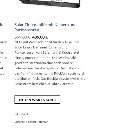
id
Solar Einparkhilfe mit Kamera und
Parksensoren
Ursprünglicher
Aktueller
599,00
€
489,00
€
Preis
Preis
soren
NEU: mit Wechseleinheit für den Akku. Die
war:
ist:
Solar Einparkhilfe mit Kameras und
599,00 €
489,00 €.
le
Parksensoren von Bergmann & Koch bietet
bile,
eine Aufnahmefunktion. Der Wechselakku
t
gewährleistet zudem eine noch höhere
unk
Lebensdauer für das Systems. Die Installation
kbar
des Funk Nummernschild Rückfahrsystems ist
denkbar einfach. Das Rückfahrsystem wird mit
Solarstrom betrieben. 5 Jahre Garantie
IN DEN WARENKORB
inkl. MwSt.
Lieferzeit:
Sofort lieferbar