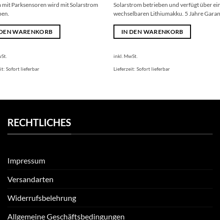
 mit Parksensoren wird mit Solarstrom
Solarstrom betrieben und verfügt über ei
ben.
wechselbaren Lithiumakku. 5 Jahre Garan
 DEN WARENKORB
IN DEN WARENKORB
wSt.
inkl. MwSt.
it:
Sofort lieferbar
Lieferzeit:
Sofort lieferbar
RECHTLICHES
Impressum
Versandarten
Widerrufsbelehrung
Allgemeine Geschäftsbedingungen