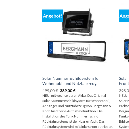
Angebot!
Ang
Solar Nummernschildsystem für
Solar
Wohnmobil und Nutzfahrzeug
Front
Ursprünglicher
Aktueller
499,00
€
389,00
€
398,
Preis
Preis
NEU: mit wechselbaren Akku. Das Original
NEU: m
war:
ist:
Solar Nummernschildsystem für Wohnmobil,
Solar 
499,00 €
389,00 €.
Anhänger und Nutzfahrzeug
von Bergmann &
Parkse
Koch bietet eine Aufnahmefunktion. Die
Bergma
Installation des Funk Nummernschild
Funkve
Rückfahrsystems ist denkbar einfach. Das
Bild s
Rückfahrsystem wird mit Solarstrom betrieben.
System