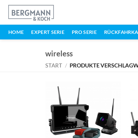
Zum
Inhalt
springen
HOME
EXPERT SERIE
PRO SERIE
RÜCKFAHRK
wireless
START
/
PRODUKTE VERSCHLAGWO