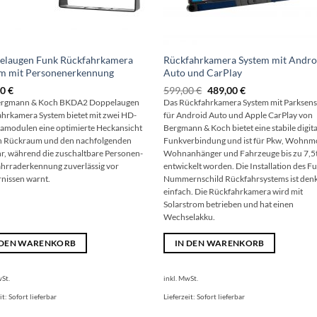
elaugen Funk Rückfahrkamera
Rückfahrkamera System mit Andro
em mit Personenerkennung
Auto und CarPlay
Ursprünglicher
Aktueller
00
€
599,00
€
489,00
€
Preis
Preis
ergmann & Koch BKDA2 Doppelaugen
Das Rückfahrkamera System mit Parksen
war:
ist:
hrkamera System bietet mit zwei HD-
für Android Auto und Apple CarPlay von
599,00 €
489,00 €.
modulen eine optimierte Heckansicht
Bergmann & Koch bietet eine stabile digita
n Rückraum und den nachfolgenden
Funkverbindung und ist für Pkw, Wohnmo
r, während die zuschaltbare Personen-
Wohnanhänger und Fahrzeuge bis zu 7,5
hrraderkennung zuverlässig vor
entwickelt worden. Die Installation des F
nissen warnt.
Nummernschild Rückfahrsystems ist den
einfach. Die Rückfahrkamera wird mit
Solarstrom betrieben und hat einen
Wechselakku.
 DEN WARENKORB
IN DEN WARENKORB
wSt.
inkl. MwSt.
it:
Sofort lieferbar
Lieferzeit:
Sofort lieferbar