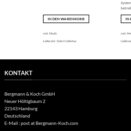
System
betrie
IN DEN WARENKORB
IN
inkl. MwSt.
inkl. M
Lieferzeit:
Sofort lieferbar
Lieferze
KONTAKT
Bergmann & Koch GmbH
Neuer Höltigbaum 2
22143 Hamburg
Deutschland
E-Mail : post at Bergmann-Koch.com