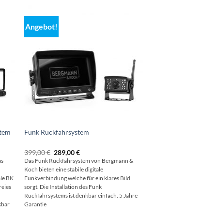
Angebot!
stem
Funk Rückfahrsystem
Ursprünglicher
Aktueller
399,00
€
289,00
€
Preis
Preis
as
Das Funk Rückfahrsystem von Bergmann &
war:
ist:
Koch bieten eine stabile digitale
399,00 €
289,00 €.
ale BK
Funkverbindung welche für ein klares Bild
reies
sorgt. Die Installation des Funk
Rückfahrsystems ist denkbar einfach. 5 Jahre
kbar
Garantie