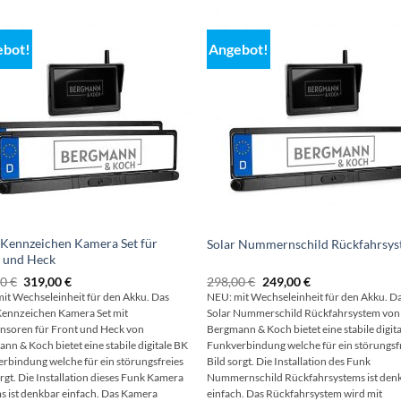
ebot!
Angebot!
 Kennzeichen Kamera Set für
Solar Nummernschild Rückfahrsy
 und Heck
Ursprünglicher
Aktueller
Ursprünglicher
Aktueller
00
€
319,00
€
298,00
€
249,00
€
Preis
Preis
Preis
Preis
it Wechseleinheit für den Akku. Das
NEU: mit Wechseleinheit für den Akku. D
war:
ist:
war:
ist:
Kennzeichen Kamera Set mit
Solar Nummerschild Rückfahrsystem von
398,00 €
319,00 €.
298,00 €
249,00 €.
nsoren für Front und Heck von
Bergmann & Koch bietet eine stabile digit
nn & Koch bietet eine stabile digitale BK
Funkverbindung welche für ein störungsf
rbindung welche für ein störungsfreies
Bild sorgt. Die Installation des Funk
orgt. Die Installation dieses Funk Kamera
Nummernschild Rückfahrsystems ist den
s ist denkbar einfach. Das Kamera
einfach. Das Rückfahrsystem wird mit