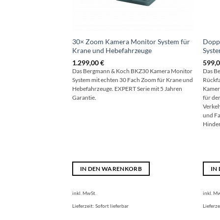
30× Zoom Kamera Monitor System für
Dopp
Krane und Hebefahrzeuge
Syst
1.299,00
€
599,
Das Bergmann & Koch BKZ30 Kamera Monitor
Das B
System mit echten 30 Fach Zoom für Krane und
Rückfa
Hebefahrzeuge. EXPERT Serie mit 5 Jahren
Kamera
Garantie.
für de
Verkeh
und Fa
Hinder
IN DEN WARENKORB
IN
inkl. MwSt.
inkl. M
Lieferzeit:
Sofort lieferbar
Lieferze