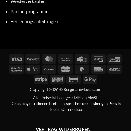
Wiederverkäufer
Partnerprogramm
Bedienungsanleitungen
Visa
PayPal
MasterCard
Bank
Credit
Discover
GiroP
Transfer
Card
MasterCard
Apple
Klarna
Maestro
PayPal
Rechung
Sofor
2
Pay
2
Stripe
American
Credit
Google
Express
Card
Pay
Copyright 2026 ©
Bergmann-koch.com
2
Alle Preise inkl. der gesetzlichen MwSt.
Die durchgestrichenen Preise entsprechen dem bisherigen Preis in
diesem Online-Shop.
VERTRAG WIDERRUFEN