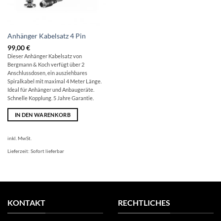
Anhänger Kabelsatz 4 Pin
99,00
€
Dieser Anhänger Kabelsatz von
Bergmann & Koch verfügt über 2
Anschlussdosen, ein ausziehbares
Spiralkabel mit maximal 4 Meter Länge.
Ideal für Anhänger und Anbaugeräte.
Schnelle Kopplung. 5 Jahre Garantie.
IN DEN WARENKORB
inkl. MwSt.
Lieferzeit:
Sofort lieferbar
KONTAKT
RECHTLICHES