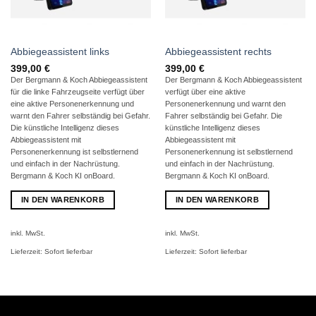
Abbiegeassistent links
Abbiegeassistent rechts
399,00
€
399,00
€
Der Bergmann & Koch Abbiegeassistent
Der Bergmann & Koch Abbiegeassistent
für die linke Fahrzeugseite verfügt über
verfügt über eine aktive
eine aktive Personenerkennung und
Personenerkennung und warnt den
warnt den Fahrer selbständig bei Gefahr.
Fahrer selbständig bei Gefahr. Die
Die künstliche Intelligenz dieses
künstliche Intelligenz dieses
Abbiegeassistent mit
Abbiegeassistent mit
Personenerkennung ist selbstlernend
Personenerkennung ist selbstlernend
und einfach in der Nachrüstung.
und einfach in der Nachrüstung.
Bergmann & Koch KI onBoard.
Bergmann & Koch KI onBoard.
IN DEN WARENKORB
IN DEN WARENKORB
inkl. MwSt.
inkl. MwSt.
Lieferzeit:
Sofort lieferbar
Lieferzeit:
Sofort lieferbar