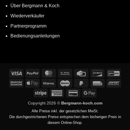
Über Bergmann & Koch
Wiederverkäufer
Partnerprogramm
Bedienungsanleitungen
Visa
PayPal
MasterCard
Bank
Credit
Discover
GiroP
Transfer
Card
MasterCard
Apple
Klarna
Maestro
PayPal
Rechung
Sofor
2
Pay
2
Stripe
American
Credit
Google
Express
Card
Pay
Copyright 2026 ©
Bergmann-koch.com
2
Alle Preise inkl. der gesetzlichen MwSt.
Die durchgestrichenen Preise entsprechen dem bisherigen Preis in
diesem Online-Shop.