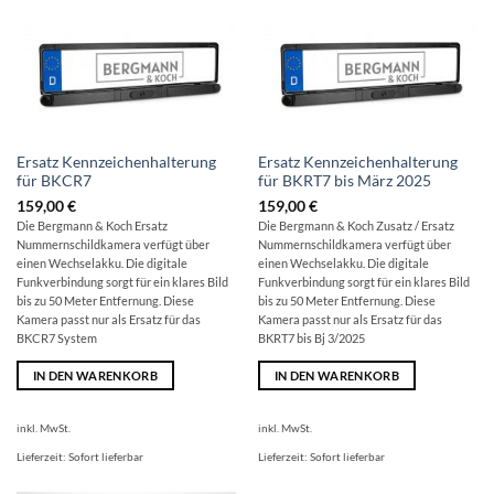
Ersatz Kennzeichenhalterung
Ersatz Kennzeichenhalterung
für BKCR7
für BKRT7 bis März 2025
159,00
€
159,00
€
Die Bergmann & Koch Ersatz
Die Bergmann & Koch Zusatz / Ersatz
Nummernschildkamera verfügt über
Nummernschildkamera verfügt über
einen Wechselakku. Die digitale
einen Wechselakku. Die digitale
Funkverbindung sorgt für ein klares Bild
Funkverbindung sorgt für ein klares Bild
bis zu 50 Meter Entfernung. Diese
bis zu 50 Meter Entfernung. Diese
Kamera passt nur als Ersatz für das
Kamera passt nur als Ersatz für das
BKCR7 System
BKRT7 bis Bj 3/2025
IN DEN WARENKORB
IN DEN WARENKORB
inkl. MwSt.
inkl. MwSt.
Lieferzeit:
Sofort lieferbar
Lieferzeit:
Sofort lieferbar