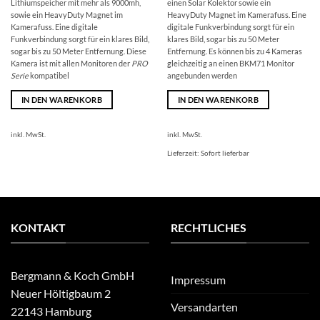
Lithiumspeicher mit mehr als 9000mh,
einen Solar Kolektor sowie ein
sowie ein HeavyDuty Magnet im
HeavyDuty Magnet im Kamerafuss. Eine
Kamerafuss. Eine digitale
digitale Funkverbindung sorgt für ein
Funkverbindung sorgt für ein klares Bild,
klares Bild, sogar bis zu 50 Meter
sogar bis zu 50 Meter Entfernung. Diese
Entfernung. Es können bis zu 4 Kameras
Kamera ist mit allen Monitoren der
PRO
gleichzeitig an einen BKM71 Monitor
Serie
kompatibel
angebunden werden
IN DEN WARENKORB
IN DEN WARENKORB
inkl. MwSt.
inkl. MwSt.
Lieferzeit:
Sofort lieferbar
KONTAKT
RECHTLICHES
Bergmann & Koch GmbH
Impressum
Neuer Höltigbaum 2
Versandarten
22143 Hamburg