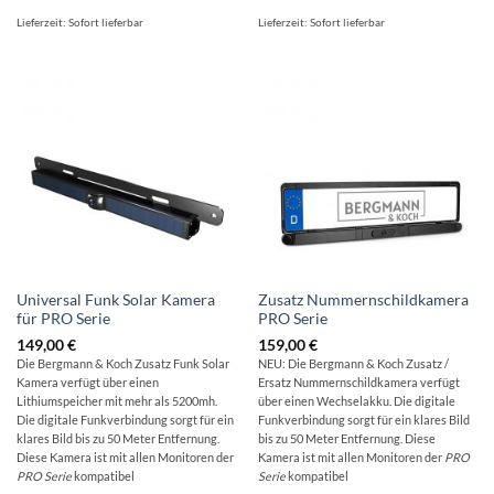
Lieferzeit:
Sofort lieferbar
Lieferzeit:
Sofort lieferbar
Universal Funk Solar Kamera
Zusatz Nummernschildkamera
für PRO Serie
PRO Serie
149,00
€
159,00
€
Die Bergmann & Koch Zusatz Funk Solar
NEU: Die Bergmann & Koch Zusatz /
Kamera verfügt über einen
Ersatz Nummernschildkamera verfügt
Lithiumspeicher mit mehr als 5200mh.
über einen Wechselakku. Die digitale
Die digitale Funkverbindung sorgt für ein
Funkverbindung sorgt für ein klares Bild
klares Bild bis zu 50 Meter Entfernung.
bis zu 50 Meter Entfernung. Diese
Diese Kamera ist mit allen Monitoren der
Kamera ist mit allen Monitoren der
PRO
PRO Serie
kompatibel
Serie
kompatibel