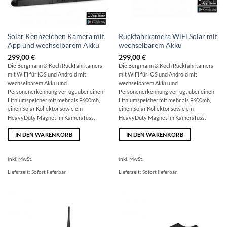
Solar Kennzeichen Kamera mit
Rückfahrkamera WiFi Solar mit
App und wechselbarem Akku
wechselbarem Akku
299,00
€
299,00
€
Die Bergmann & Koch Rückfahrkamera
Die Bergmann & Koch Rückfahrkamera
mit WiFi für iOS und Android mit
mit WiFi für iOS und Android mit
wechselbarem Akku und
wechselbarem Akku und
Personenerkennung verfügt über einen
Personenerkennung verfügt über einen
Lithiumspeicher mit mehr als 9600mh,
Lithiumspeicher mit mehr als 9600mh,
einen Solar Kollektor sowie ein
einen Solar Kollektor sowie ein
HeavyDuty Magnet im Kamerafuss.
HeavyDuty Magnet im Kamerafuss.
IN DEN WARENKORB
IN DEN WARENKORB
inkl. MwSt.
inkl. MwSt.
Lieferzeit:
Sofort lieferbar
Lieferzeit:
Sofort lieferbar