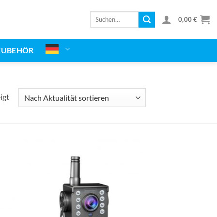
Suchen
0,00
€
nach:
ZUBEHÖR
Nach
igt
Aktualität
sortiert