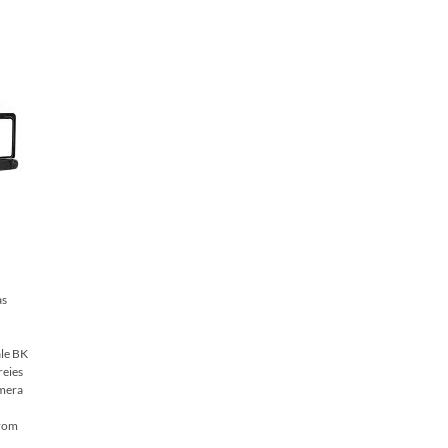
as
ale BK
reies
amera
trom