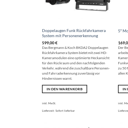
Doppelaugen Funk Rückfahrkamera
5″ Mo
System mit Personenerkennung
599,00
€
169,
Das Bergmann & Koch BKDA2 Doppelaugen
Der B
Rückfahrkamera System bietet mit zwei HD-
arbeit
Kameramodulen eine optimierte Heckansicht
Kamera
für den Rückraum und den nachfolgenden
Funkve
Verkehr, während die zuschaltbare Personen-
zu 50 
und Fahrraderkennung zuverlässig vor
allen 
Hindernissen warnt.
IN DEN WARENKORB
IN
inkl. MwSt.
inkl. M
Lieferzeit:
Sofort lieferbar
Lieferze