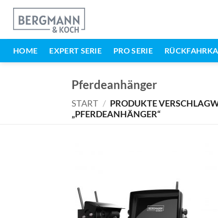
Zum
Inhalt
springen
HOME
EXPERT SERIE
PRO SERIE
RÜCKFAHRK
Pferdeanhänger
START
/
PRODUKTE VERSCHLAGW
„PFERDEANHÄNGER“