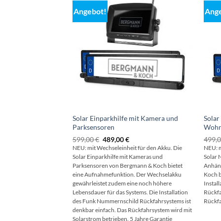
Angebot!
Ang
Solar Einparkhilfe mit Kamera und
Solar
Parksensoren
Wohn
Ursprünglicher
Aktueller
599,00
€
489,00
€
499,
Preis
Preis
NEU: mit Wechseleinheit für den Akku. Die
NEU: m
war:
ist:
Solar Einparkhilfe mit Kameras und
Solar
599,00 €
489,00 €.
Parksensoren von Bergmann & Koch bietet
Anhän
eine Aufnahmefunktion. Der Wechselakku
Koch b
gewährleistet zudem eine noch höhere
Instal
Lebensdauer für das Systems. Die Installation
Rückfa
des Funk Nummernschild Rückfahrsystems ist
Rückfa
denkbar einfach. Das Rückfahrsystem wird mit
Solarstrom betrieben. 5 Jahre Garantie