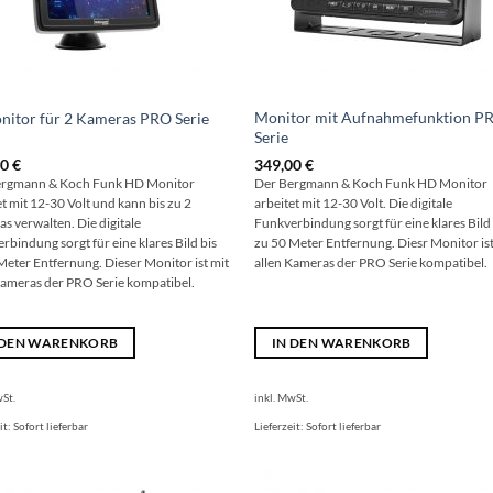
Monitor mit Aufnahmefunktion P
nitor für 2 Kameras PRO Serie
Serie
00
€
349,00
€
ergmann & Koch Funk HD Monitor
Der Bergmann & Koch Funk HD Monitor
et mit 12-30 Volt und kann bis zu 2
arbeitet mit 12-30 Volt. Die digitale
s verwalten. Die digitale
Funkverbindung sorgt für eine klares Bild 
rbindung sorgt für eine klares Bild bis
zu 50 Meter Entfernung. Diesr Monitor ist
Meter Entfernung. Dieser Monitor ist mit
allen Kameras der PRO Serie kompatibel.
Kameras der PRO Serie kompatibel.
 DEN WARENKORB
IN DEN WARENKORB
wSt.
inkl. MwSt.
it:
Sofort lieferbar
Lieferzeit:
Sofort lieferbar