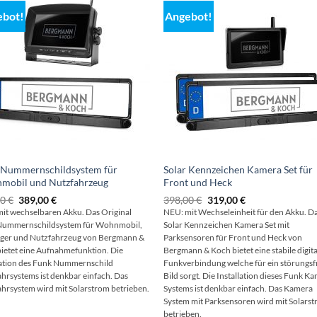
ebot!
Angebot!
 Nummernschildsystem für
Solar Kennzeichen Kamera Set für
mobil und Nutzfahrzeug
Front und Heck
Ursprünglicher
Aktueller
Ursprünglicher
Aktueller
00
€
389,00
€
398,00
€
319,00
€
Preis
Preis
Preis
Preis
it wechselbaren Akku. Das Original
NEU: mit Wechseleinheit für den Akku. D
war:
ist:
war:
ist:
 Nummernschildsystem für Wohnmobil,
Solar Kennzeichen Kamera Set mit
499,00 €
389,00 €.
398,00 €
319,00 €.
ger und Nutzfahrzeug
von Bergmann &
Parksensoren für Front und Heck von
ietet eine Aufnahmefunktion. Die
Bergmann & Koch bietet eine stabile digit
lation des Funk Nummernschild
Funkverbindung welche für ein störungsf
hrsystems ist denkbar einfach. Das
Bild sorgt. Die Installation dieses Funk K
hrsystem wird mit Solarstrom betrieben.
Systems ist denkbar einfach. Das Kamera
System mit Parksensoren wird mit Solars
betrieben.