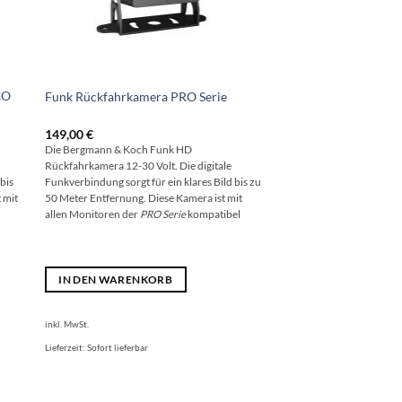
RO
Funk Rückfahrkamera PRO Serie
149,00
€
Die Bergmann & Koch Funk HD
Rückfahrkamera 12-30 Volt. Die digitale
bis
Funkverbindung sorgt für ein klares Bild bis zu
 mit
50 Meter Entfernung. Diese Kamera ist mit
allen Monitoren der
PRO Serie
kompatibel
IN DEN WARENKORB
inkl. MwSt.
Lieferzeit:
Sofort lieferbar