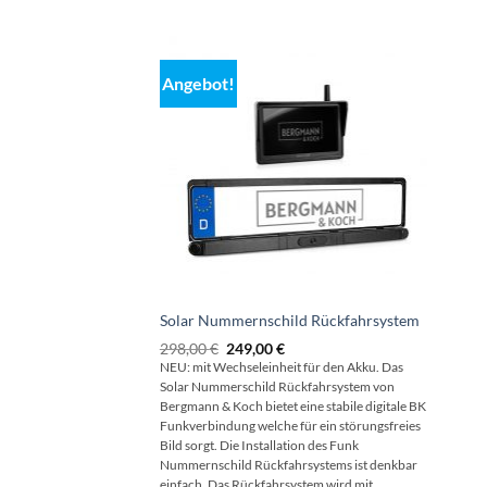
Angebot!
Solar Nummernschild Rückfahrsystem
Ursprünglicher
Aktueller
298,00
€
249,00
€
Preis
Preis
NEU: mit Wechseleinheit für den Akku. Das
war:
ist:
Solar Nummerschild Rückfahrsystem von
298,00 €
249,00 €.
Bergmann & Koch bietet eine stabile digitale BK
Funkverbindung welche für ein störungsfreies
Bild sorgt. Die Installation des Funk
Nummernschild Rückfahrsystems ist denkbar
einfach. Das Rückfahrsystem wird mit