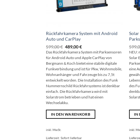
Rückfahrkamera System mit Android
Solar
Auto und CarPlay
Park
Ursprünglicher
Aktueller
599,00
€
489,00
€
599,
Preis
Preis
Das Rückfahrkamera System mit Parksensoren
NEU: m
war:
ist:
für Android Auto und Apple CarPlay von
Solar 
599,00 €
489,00 €.
Bergmann & Koch bietet eine stabile digitale
Parkse
Funkverbindung und ist für Pkw, Wohnmobile,
eine A
Wohnanhänger und Fahrzeuge bis zu 7,5t
gewähr
entwickelt worden. Die Installation des Funk
Lebens
Nummernschild Rückfahrsystems ist denkbar
des Fu
einfach. Die Rückfahrkamera wird mit
denkba
Solarstrom betrieben und hat einen
Solars
Wechselakku.
IN DEN WARENKORB
IN
inkl. MwSt.
inkl. M
Lieferzeit:
Sofort lieferbar
Lieferze