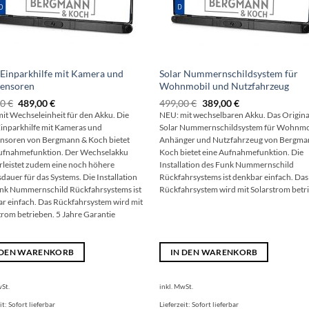
 Einparkhilfe mit Kamera und
Solar Nummernschildsystem für
sensoren
Wohnmobil und Nutzfahrzeug
Ursprünglicher
Aktueller
Ursprünglicher
Aktueller
00
€
489,00
€
499,00
€
389,00
€
Preis
Preis
Preis
Preis
it Wechseleinheit für den Akku. Die
NEU: mit wechselbaren Akku. Das Origina
war:
ist:
war:
ist:
Einparkhilfe mit Kameras und
Solar Nummernschildsystem für Wohnmo
599,00 €
489,00 €.
499,00 €
389,00 €.
nsoren von Bergmann & Koch bietet
Anhänger und Nutzfahrzeug
von Bergma
ufnahmefunktion. Der Wechselakku
Koch bietet eine Aufnahmefunktion. Die
leistet zudem eine noch höhere
Installation des Funk Nummernschild
dauer für das Systems. Die Installation
Rückfahrsystems ist denkbar einfach. Das
nk Nummernschild Rückfahrsystems ist
Rückfahrsystem wird mit Solarstrom betr
r einfach. Das Rückfahrsystem wird mit
trom betrieben. 5 Jahre Garantie
 DEN WARENKORB
IN DEN WARENKORB
wSt.
inkl. MwSt.
it:
Sofort lieferbar
Lieferzeit:
Sofort lieferbar