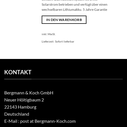
Solarstrom betrieben und verfügt über einen
wechselbaren Lithiumakku. 5 Jahre Garantie
IN DEN WARENKORB
inkl. MwSt.
Lieferzeit:
Sofort lieferbar
KONTAKT
Bergmann & Koch GmbH
Neuer Höltigbaum 2
22143 Hamburg
Deutschland
E-Mail : post at Bergmann-Koch.com