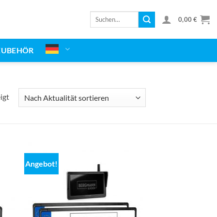
Suchen
0,00
€
nach:
ZUBEHÖR
Nach
igt
Aktualität
sortiert
Angebot!