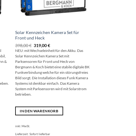
Solar Kennzeichen Kamera Set für
Front und Heck
Ursprünglicher
Aktueller
398,00
€
319,00
€
Preis
Preis
l
NEU: mit Wechseleinheit für den Akku. Das
war:
ist:
bil,
Solar Kennzeichen Kamera Set mit
398,00 €
319,00 €.
nn &
Parksensoren für Front und Heck von
Bergmann & Koch bietet eine stabile digitale BK
Funkverbindung welche für ein störungsfreies
Bild sorgt. Die Installation dieses Funk Kamera
ieben.
Systems ist denkbar einfach. Das Kamera
System mit Parksensoren wird mit Solarstrom
betrieben.
IN DEN WARENKORB
inkl. MwSt.
Lieferzeit:
Sofort lieferbar