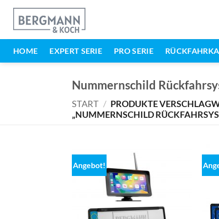
Zum
Inhalt
springen
HOME
EXPERT SERIE
PRO SERIE
RÜCKFAHRK
Nummernschild Rückfahrsy
START
/
PRODUKTE VERSCHLAGW
„NUMMERNSCHILD RÜCKFAHRSYS
Angebot!
Ang