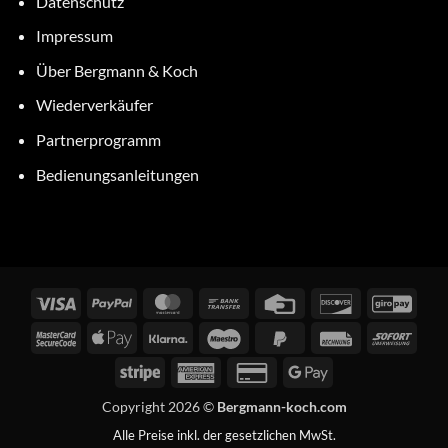
Datenschutz
Impressum
Über Bergmann & Koch
Wiederverkäufer
Partnerprogramm
Bedienungsanleitungen
Visa
PayPal
MasterCard
Bank
Credit
Discover
GiroP
Transfer
Card
MasterCard
Apple
Klarna
Maestro
PayPal
Rechung
Sofor
2
Pay
2
Stripe
American
Credit
Google
Express
Card
Pay
Copyright 2026 ©
Bergmann-koch.com
2
Alle Preise inkl. der gesetzlichen MwSt.