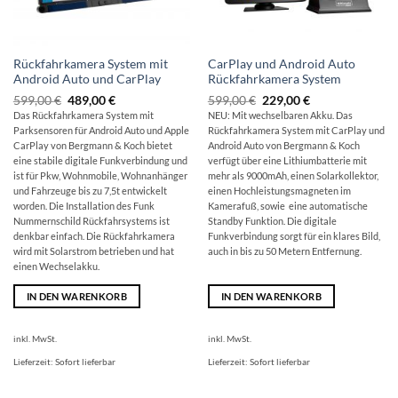
Rückfahrkamera System mit
CarPlay und Android Auto
Android Auto und CarPlay
Rückfahrkamera System
Ursprünglicher
Aktueller
Ursprünglicher
Aktueller
599,00
€
489,00
€
599,00
€
229,00
€
Preis
Preis
Preis
Preis
Das Rückfahrkamera System mit
NEU: Mit wechselbaren Akku. Das
war:
ist:
war:
ist:
Parksensoren für Android Auto und Apple
Rückfahrkamera System mit CarPlay und
599,00 €
489,00 €.
599,00 €
229,00 €.
CarPlay von Bergmann & Koch bietet
Android Auto von Bergmann & Koch
eine stabile digitale Funkverbindung und
verfügt über eine Lithiumbatterie mit
ist für Pkw, Wohnmobile, Wohnanhänger
mehr als 9000mAh, einen Solarkollektor,
und Fahrzeuge bis zu 7,5t entwickelt
einen Hochleistungsmagneten im
worden. Die Installation des Funk
Kamerafuß, sowie eine automatische
Nummernschild Rückfahrsystems ist
Standby Funktion. Die digitale
denkbar einfach. Die Rückfahrkamera
Funkverbindung sorgt für ein klares Bild,
wird mit Solarstrom betrieben und hat
auch in bis zu 50 Metern Entfernung.
einen Wechselakku.
IN DEN WARENKORB
IN DEN WARENKORB
inkl. MwSt.
inkl. MwSt.
Lieferzeit:
Sofort lieferbar
Lieferzeit:
Sofort lieferbar