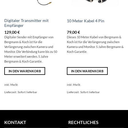
Digitaler Transmitter mit
10 Meter Kabel 4 Pin
Empfänger
129,00
€
79,00
€
Digitaler Sender mit Empfänger von
Dieses 10 Meter Kabel von Bergmann &
Bergmann & Koch ist für die
Koch ist für die Verlängerung zwischen
Verlängerung zwischen Kamera und
Kamera und Monitor. 5 Jahre Bergmann &
Monitor. Die Verbindung kann bis zu 50
Koch Garantie.
Meter erweitert werden. 5 Jahre
Bergmann & Koch Garantie.
IN DEN WARENKORB
IN DEN WARENKORB
inkl. MwSt.
inkl. MwSt.
Lieferzeit:
Sofort lieferbar
Lieferzeit:
Sofort lieferbar
KONTAKT
RECHTLICHES