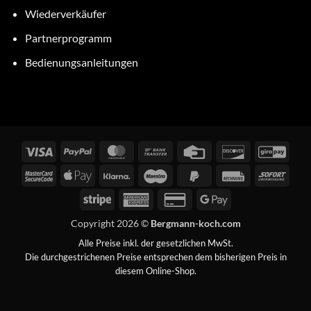
Wiederverkäufer
Partnerprogramm
Bedienungsanleitungen
Visa
PayPal
MasterCard
Bank
Credit
Discover
GiroP
Transfer
Card
MasterCard
Apple
Klarna
Maestro
PayPal
Rechung
Sofor
2
Pay
2
Stripe
American
Credit
Google
Express
Card
Pay
Copyright 2026 ©
Bergmann-koch.com
2
Alle Preise inkl. der gesetzlichen MwSt.
Die durchgestrichenen Preise entsprechen dem bisherigen Preis in
diesem Online-Shop.