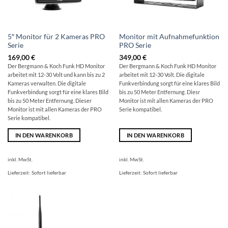
5″ Monitor für 2 Kameras PRO
Monitor mit Aufnahmefunktion
Serie
PRO Serie
169,00
€
349,00
€
Der Bergmann & Koch Funk HD Monitor
Der Bergmann & Koch Funk HD Monitor
arbeitet mit 12-30 Volt und kann bis zu 2
arbeitet mit 12-30 Volt. Die digitale
Kameras verwalten. Die digitale
Funkverbindung sorgt für eine klares Bild
Funkverbindung sorgt für eine klares Bild
bis zu 50 Meter Entfernung. Diesr
bis zu 50 Meter Entfernung. Dieser
Monitor ist mit allen Kameras der PRO
Monitor ist mit allen Kameras der PRO
Serie kompatibel.
Serie kompatibel.
IN DEN WARENKORB
IN DEN WARENKORB
inkl. MwSt.
inkl. MwSt.
Lieferzeit:
Sofort lieferbar
Lieferzeit:
Sofort lieferbar