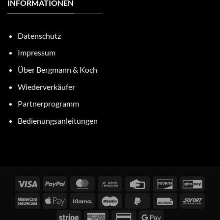
INFORMATIONEN
Datenschutz
Impressum
Über Bergmann & Koch
Wiederverkäufer
Partnerprogramm
Bedienungsanleitungen
Visa
PayPal
MasterCard
Bank
Credit
Discover
GiroP
Transfer
Card
MasterCard
Apple
Klarna
Maestro
PayPal
Rechung
Sofor
2
Pay
2
Stripe
American
Credit
Google