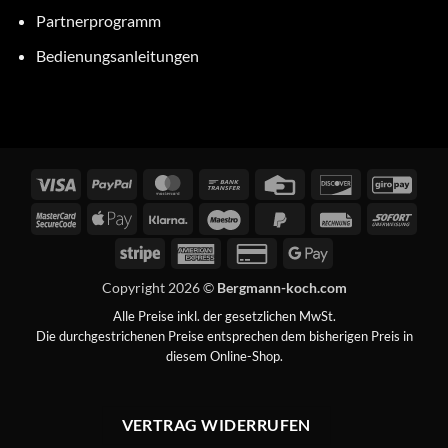
Partnerprogramm
Bedienungsanleitungen
Visa
PayPal
MasterCard
Bank
Credit
Discover
GiroP
Transfer
Card
MasterCard
Apple
Klarna
Maestro
PayPal
Rechung
Sofor
2
Pay
2
Stripe
American
Credit
Google
Express
Card
Pay
Copyright 2026 ©
Bergmann-koch.com
2
Alle Preise inkl. der gesetzlichen MwSt.
Die durchgestrichenen Preise entsprechen dem bisherigen Preis in
diesem Online-Shop.
VERTRAG WIDERRUFEN