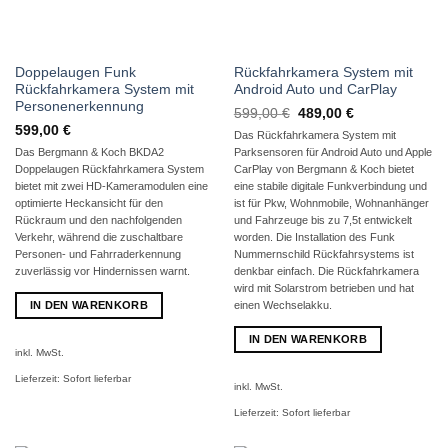
Doppelaugen Funk
Rückfahrkamera System mit
Rückfahrkamera System mit
Android Auto und CarPlay
Personenerkennung
Ursprünglicher
Aktueller
599,00
€
489,00
€
Preis
Preis
599,00
€
Das Rückfahrkamera System mit
war:
ist:
599,00 €
489,00 €.
Das Bergmann & Koch BKDA2
Parksensoren für Android Auto und Apple
Doppelaugen Rückfahrkamera System
CarPlay von Bergmann & Koch bietet
bietet mit zwei HD-Kameramodulen eine
eine stabile digitale Funkverbindung und
optimierte Heckansicht für den
ist für Pkw, Wohnmobile, Wohnanhänger
Rückraum und den nachfolgenden
und Fahrzeuge bis zu 7,5t entwickelt
Verkehr, während die zuschaltbare
worden. Die Installation des Funk
Personen- und Fahrraderkennung
Nummernschild Rückfahrsystems ist
zuverlässig vor Hindernissen warnt.
denkbar einfach. Die Rückfahrkamera
wird mit Solarstrom betrieben und hat
IN DEN WARENKORB
einen Wechselakku.
IN DEN WARENKORB
inkl. MwSt.
Lieferzeit:
Sofort lieferbar
inkl. MwSt.
Lieferzeit:
Sofort lieferbar