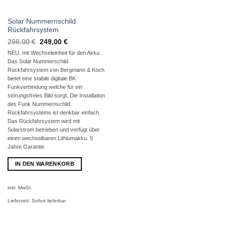
Solar Nummernschild
Rückfahrsystem
Ursprünglicher
Aktueller
298,00
€
249,00
€
Preis
Preis
NEU: mit Wechseleinheit für den Akku.
war:
ist:
298,00 €
249,00 €.
Das Solar Nummerschild
Rückfahrsystem von Bergmann & Koch
bietet eine stabile digitale BK
Funkverbindung welche für ein
störungsfreies Bild sorgt. Die Installation
des Funk Nummernschild
Rückfahrsystems ist denkbar einfach.
Das Rückfahrsystem wird mit
Solarstrom betrieben und verfügt über
einen wechselbaren Lithiumakku. 5
Jahre Garantie
IN DEN WARENKORB
inkl. MwSt.
Lieferzeit:
Sofort lieferbar