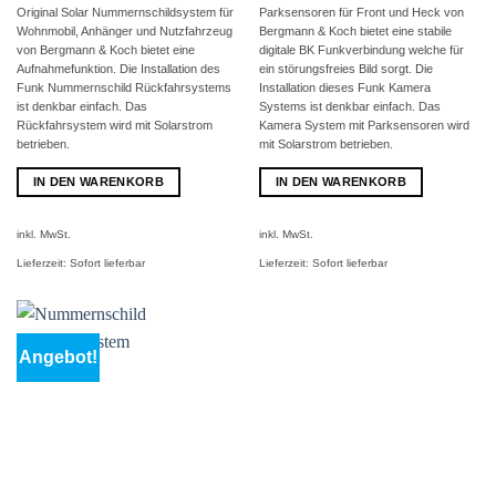
499,00 €
389,00 €.
Original
Solar Nummernschildsystem für
Parksensoren für Front und Heck von
Wohnmobil, Anhänger und Nutzfahrzeug
Bergmann & Koch bietet eine stabile
von Bergmann & Koch bietet eine
digitale BK Funkverbindung welche für
Aufnahmefunktion. Die Installation des
ein störungsfreies Bild sorgt. Die
Funk Nummernschild Rückfahrsystems
Installation dieses Funk Kamera
ist denkbar einfach. Das
Systems ist denkbar einfach. Das
Rückfahrsystem wird mit Solarstrom
Kamera System mit Parksensoren wird
betrieben.
mit Solarstrom betrieben.
IN DEN WARENKORB
IN DEN WARENKORB
inkl. MwSt.
inkl. MwSt.
Lieferzeit:
Sofort lieferbar
Lieferzeit:
Sofort lieferbar
Angebot!