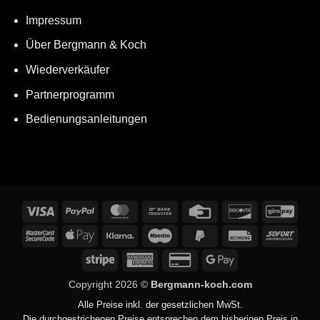
Impressum
Über Bergmann & Koch
Wiederverkäufer
Partnerprogramm
Bedienungsanleitungen
Visa
PayPal
MasterCard
Bank
Credit
Discover
GiroP
Transfer
Card
MasterCard
Apple
Klarna
Maestro
PayPal
Rechung
Sofor
2
Pay
2
Stripe
American
Credit
Google
Express
Card
Pay
Copyright 2026 ©
Bergmann-koch.com
2
Alle Preise inkl. der gesetzlichen MwSt.
Die durchgestrichenen Preise entsprechen dem bisherigen Preis in