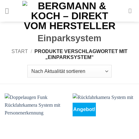
Zum
Inhalt
springen
Einparksystem
START
/
PRODUKTE VERSCHLAGWORTET MIT
„EINPARKSYSTEM“
Angebot!