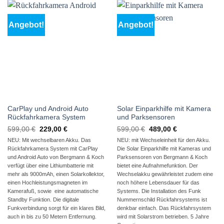
Angebot!
Angebot!
CarPlay und Android Auto
Solar Einparkhilfe mit Kamera
Rückfahrkamera System
und Parksensoren
Ursprünglicher
Aktueller
Ursprünglicher
Aktueller
599,00
€
229,00
€
599,00
€
489,00
€
Preis
Preis
Preis
Preis
NEU: Mit wechselbaren Akku. Das
NEU: mit Wechseleinheit für den Akku.
war:
ist:
war:
ist:
599,00 €
229,00 €.
599,00 €
489,00 €.
Rückfahrkamera System mit CarPlay
Die Solar Einparkhilfe mit Kameras und
und Android Auto von Bergmann & Koch
Parksensoren von Bergmann & Koch
verfügt über eine Lithiumbatterie mit
bietet eine Aufnahmefunktion. Der
mehr als 9000mAh, einen Solarkollektor,
Wechselakku gewährleistet zudem eine
einen Hochleistungsmagneten im
noch höhere Lebensdauer für das
Kamerafuß, sowie eine automatische
Systems. Die Installation des Funk
Standby Funktion. Die digitale
Nummernschild Rückfahrsystems ist
Funkverbindung sorgt für ein klares Bild,
denkbar einfach. Das Rückfahrsystem
auch in bis zu 50 Metern Entfernung.
wird mit Solarstrom betrieben. 5 Jahre