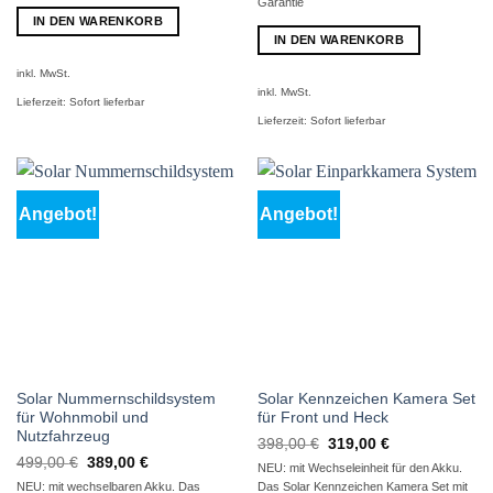
Garantie
IN DEN WARENKORB
IN DEN WARENKORB
inkl. MwSt.
inkl. MwSt.
Lieferzeit:
Sofort lieferbar
Lieferzeit:
Sofort lieferbar
Angebot!
Angebot!
Solar Nummernschildsystem
Solar Kennzeichen Kamera Set
für Wohnmobil und
für Front und Heck
Nutzfahrzeug
Ursprünglicher
Aktueller
398,00
€
319,00
€
Preis
Preis
Ursprünglicher
Aktueller
499,00
€
389,00
€
NEU: mit Wechseleinheit für den Akku.
war:
ist:
Preis
Preis
398,00 €
319,00 €.
NEU: mit wechselbaren Akku. Das
Das Solar Kennzeichen Kamera Set mit
war:
ist: