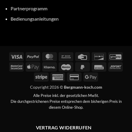
Partnerprogramm
Bedienungsanleitungen
Visa
PayPal
MasterCard
Bank
Credit
Discover
GiroP
Transfer
Card
MasterCard
Apple
Klarna
Maestro
PayPal
Rechung
Sofor
2
Pay
2
Stripe
American
Credit
Google
Express
Card
Pay
Copyright 2026 ©
Bergmann-koch.com
2
Alle Preise inkl. der gesetzlichen MwSt.
Die durchgestrichenen Preise entsprechen dem bisherigen Preis in
diesem Online-Shop.
VERTRAG WIDERRUFEN