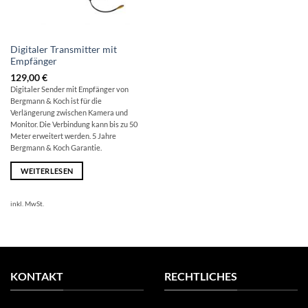
Digitaler Transmitter mit
Empfänger
129,00
€
Digitaler Sender mit Empfänger von
Bergmann & Koch ist für die
Verlängerung zwischen Kamera und
Monitor. Die Verbindung kann bis zu 50
Meter erweitert werden. 5 Jahre
Bergmann & Koch Garantie.
WEITERLESEN
inkl. MwSt.
KONTAKT
RECHTLICHES