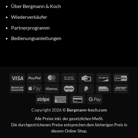
Über Bergmann & Koch
Wiederverkäufer
Partnerprogramm
Bedienungsanleitungen
Visa
PayPal
MasterCard
Bank
Credit
Discover
GiroP
Transfer
Card
MasterCard
Apple
Klarna
Maestro
PayPal
Rechung
Sofor
2
Pay
2
Stripe
American
Credit
Google
Express
Card
Pay
Copyright 2026 ©
Bergmann-koch.com
2
Alle Preise inkl. der gesetzlichen MwSt.
Die durchgestrichenen Preise entsprechen dem bisherigen Preis in
diesem Online-Shop.