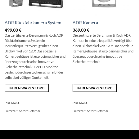
ADR Rückfahrkamera System
ADR Kamera
499,00
€
369,00
€
Das zertifizierte Bergmann & Koch ADR
Die zertifizierte Bergmann & Koch ADR
Rückfahrkamera System in
Kamera in Industriequalität verfügt über
Industriequalität verfügt über einen
einen Blickwinkel von 120°. Das spezielle
Blickwinkel von 120°. Das spezielle
Kameragehäuse ist explosionssicher und
Kameragehäuse ist explosionssicher und
überzeugt durch seine innovative
überzeugt durch seine innovative
Sicherheitstechnik.
Sicherheitstechnik. Der HD Monitor
besticht durch gestochen scharfe Bilder
selbst bei völliger Dunkelheit.
IN DEN WARENKORB
IN DEN WARENKORB
inkl. MwSt.
inkl. MwSt.
Lieferzeit:
Sofort lieferbar
Lieferzeit:
Sofort lieferbar