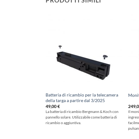
PRODOTTI SIMILI
Batteria di ricambio per la telecamera
Monit
della targa a partire dal 3/2025
49,00
€
249,
La batteria di ricambio Bergmann & Koch con
Il mon
pannello solare. Utilizzabile come batteria di
ingress
ricambio o aggiuntiva.
facilm
pulsan