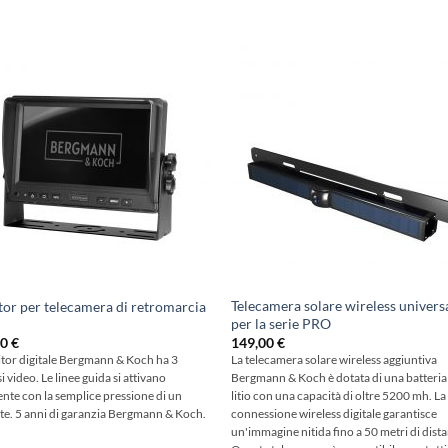
Telecamera solare wireless univers
or per telecamera di retromarcia
per la serie PRO
00
€
149,00
€
itor digitale Bergmann & Koch ha 3
La telecamera solare wireless aggiuntiva
i video. Le linee guida si attivano
Bergmann & Koch è dotata di una batteria 
ente con la semplice pressione di un
litio con una capacità di oltre 5200 mh. La
te. 5 anni di garanzia Bergmann & Koch.
connessione wireless digitale garantisce
un'immagine nitida fino a 50 metri di dist