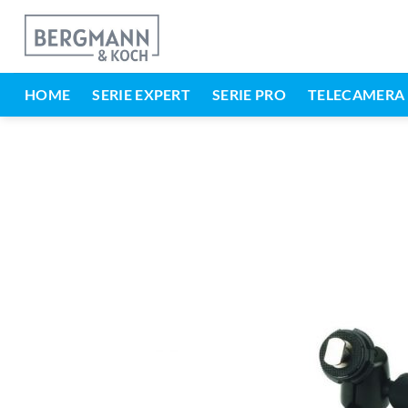
Vai
al
contenuto
HOME
SERIE EXPERT
SERIE PRO
TELECAMERA 