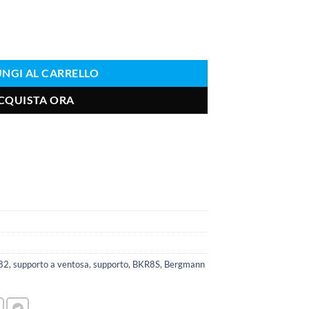
NGI AL CARRELLO
CQUISTA ORA
82
,
supporto a ventosa
,
supporto
,
BKR8S
,
Bergmann