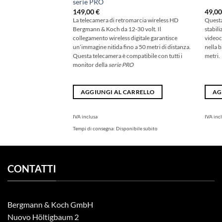
serie PRO
149,00
€
49,0
La telecamera di retromarcia wireless HD
Questa
Bergmann & Koch da 12-30 volt. Il
stabil
collegamento wireless digitale garantisce
videoc
un’immagine nitida fino a 50 metri di distanza.
nella 
Questa telecamera è compatibile con tutti i
metri.
monitor della
serie PRO
AGGIUNGI AL CARRELLO
AG
IVA inclusa
IVA inc
Tempi di consegna:
Disponibile subito
CONTATTI
Bergmann & Koch GmbH
Nuovo Höltigbaum 2