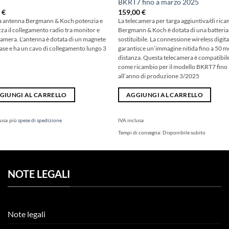
BKRT7 fino a marzo 2025
0
€
159,00
€
 antenna Bergmann & Koch potenzia e
La telecamera per targa aggiuntiva/di ric
izza il collegamento radio tra monitor e
Bergmann & Koch è dotata di una batteria
amera. L'antenna è dotata di un magnete
sostituibile. La connessione wireless digita
base e ha un cavo di collegamento lungo 3
garantisce un’immagine nitida fino a 50 me
distanza. Questa telecamera è compatibile
come ricambio per il modello BKRT7 fino
all’anno di produzione 3/2025
GIUNGI AL CARRELLO
AGGIUNGI AL CARRELLO
lusa
più
spese di spedizione
IVA inclusa
Tempi di consegna:
Disponibile subito
NOTE LEGALI
Note legali