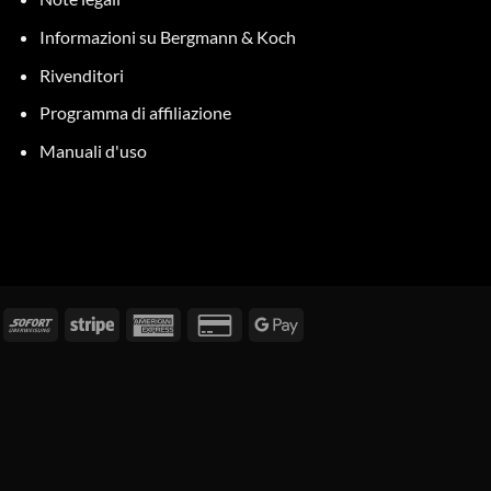
Informazioni su Bergmann & Koch
Rivenditori
Programma di affiliazione
Manuali d'uso
attura
Subito
Stripe
American
Carta
Google
Express
di
Pay
credito
2