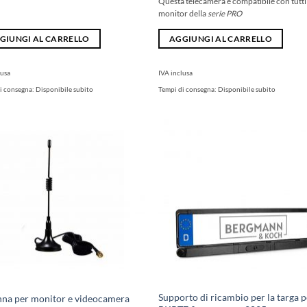
Questa telecamera è compatibile con tutti 
monitor della
serie PRO
GIUNGI AL CARRELLO
AGGIUNGI AL CARRELLO
lusa
IVA inclusa
i consegna:
Disponibile subito
Tempi di consegna:
Disponibile subito
Supporto di ricambio per la targa p
na per monitor e videocamera