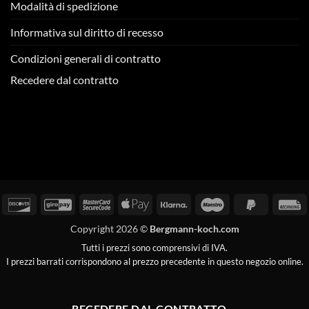
Modalità di spedizione
Informativa sul diritto di recesso
Condizioni generali di contratto
Recedere dal contratto
arta
Scopri
GiroPay
MasterCard
Apple
Klarna
Maestro
PayPal
F
i
2
Pay
2
Copyright 2026 ©
Bergmann-koch.com
redito
Tutti i prezzi sono comprensivi di IVA.
I prezzi barrati corrispondono al prezzo precedente in questo negozio online.