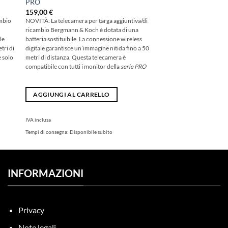
PRO
159,00
€
ambio
NOVITÀ: La telecamera per targa aggiuntiva/di
ricambio Bergmann & Koch è dotata di una
le
batteria sostituibile. La connessione wireless
tri di
digitale garantisce un’immagine nitida fino a 50
 solo
metri di distanza. Questa telecamera è
compatibile con tutti i monitor della
serie PRO
AGGIUNGI AL CARRELLO
IVA inclusa
Tempi di consegna:
Disponibile subito
INFORMAZIONI
Privacy
Note legali