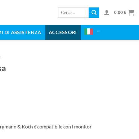
Cerca:
0,00
€
I DI ASSISTENZA
ACCESSORI
I
sa
rgmann & Koch è compatibile con i monitor