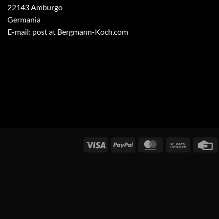
22143 Amburgo
Germania
E-mail: post at Bergmann-Koch.com
Visti
PayPal
MasterCard
Bonifico
C
bancario
d
c