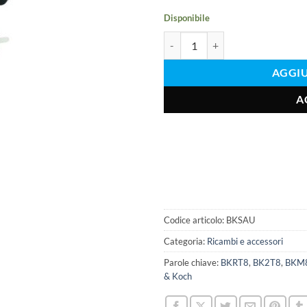
Disponibile
Quantità di supporti a ventosa
AGGIU
A
Codice articolo:
BKSAU
Categoria:
Ricambi e accessori
Parole chiave:
BKRT8
,
BK2T8
,
BKM
& Koch