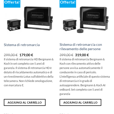
Offerta!
Offerta!
Sistema di retromarcia con
Sistema di retromarcia
rilevamento delle persone
Il
Il
Il
Il
299,00
€
179,00
€
399,00
€
319,00
€
prezzo
prezzo
prezzo
prezzo
Il sistema di retromarcia HD Bergmann &
Il sistema di retromarcia Bergmann &
originale
attuale
originale
attuale
Koch in set completo con 5 anni di
Koch con rilevamento attivo delle
era:
è:
era:
è:
299,00
179,00
399,00
319,00
garanzia. Il sistema di retromarcia HD è
persone avvisa automaticamente il
€
€.
€
€.
dotato di riscaldamento automatico e di
conducente in caso di pericolo.
un rivestimento Lotus sull’obiettivo della
L'intelligenza artificiale di questo sistema
telecamera. Non richiede omologazione,
di retromarcia è in grado di
con marcatura E.
autoapprendere. Bergmann & Koch AI
onBoard. Set completo con 5 anni di
garanzia
AGGIUNGI AL CARRELLO
AGGIUNGI AL CARRELLO