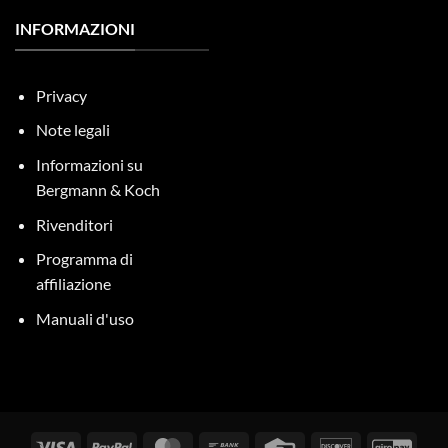
INFORMAZIONI
Privacy
Note legali
Informazioni su
Bergmann & Koch
Rivenditori
Programma di
affiliazione
Manuali d'uso
Visti
PayPal
MasterCard
Bonifico
Carta
Scopri
GiroP