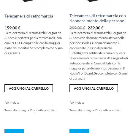
Telecamera di retromarcia con
Telecamera di retromarcia
riconoscimento delle persone
Il
Il
159,00
€
299,00
€
239,00
€
prezzo
prezzo
La telecamera di retromarcia Bergmann
La telecamera di retromarcia Bergmann
originale
attuale
& Koch è perfetta per la retromarcia, con
& Koch con riconoscimento attivo delle
era:
è:
299,00
239,00
qualità HD. Compatibile con la maggior
persone avvisa automaticamente il
€
€.
parte dei monitor. Set completo con 5 anni
conducente in caso di pericolo.
di garanzia
L'intelligenza artificiale sicura di questa
telecamera di retromarcia AI è in grado di
autoapprendere. Compatibile con la
maggior parte dei monitor. Bergmann &
Koch AI onBoard. Set completo con 5 anni
di garanzia
AGGIUNGI AL CARRELLO
AGGIUNGI AL CARRELLO
IVA inclusa
IVA inclusa
Tempi di consegna:
Disponibile subito
Tempi di consegna:
Disponibile subito