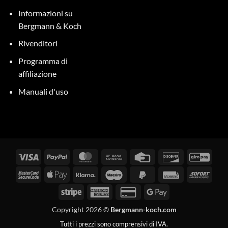
Informazioni su
Bergmann & Koch
Rivenditori
Programma di
affiliazione
Manuali d'uso
Visti
PayPal
MasterCard
Bonifico
Carta
Scopri
GiroP
bancario
di
MasterCard
Apple
Klarna
Maestro
PayPal
Fattura
Subit
credito
2
Pay
2
Stripe
American
Carta
Google
Express
di
Pay
Copyright 2026 ©
Bergmann-koch.com
credito
Tutti i prezzi sono comprensivi di IVA.
2