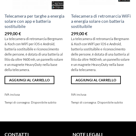
Telecamera per targhe a energia
Telecamera di retromarcia WiFi
solare con app e batteria
a energia solare con batteria
sostituibile
sostituibile
299,00
€
299,00
€
La telecamera di retromarcia Bergmann
La telecamera di retromarcia Bergmann
& Koch con WiFi per iOS e Android,
& Koch con WiFi per iOS e Android,
batteria sostituibile e riconoscimento
batteria sostituibile e riconoscimento
delle persone, è dotata di una batteria al
delle persone, è dotata di una batteria al
litio da oltre 9600 mh, un pannello solare
litio da oltre 9600 mh, un pannello solare
e un magnete HeavyDuty nella base
e un magnete HeavyDuty nella base
della telecamera.
della telecamera.
AGGIUNGI AL CARRELLO
AGGIUNGI AL CARRELLO
IVA inclusa
IVA inclusa
Tempi di consegna:
Disponibile subito
Tempi di consegna:
Disponibile subito
CONTATTI
NOTE LEGALI