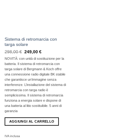
Sistema di retromarcia con
targa solare
Il
Il
298,00
€
249,00
€
prezzo
prezzo
NOVITÀ: con unità di sostituzione per la
originale
attuale
era:
è:
batteria. Il sistema di retromarcia con
298,00
249,00
targa solare di Bergmann & Koch offre
€
€.
una connessione radio digitale BK stabile
che garantisce un’immagine senza
interferenze. L’installazione del sistema di
retromarcia con targa radio è
semplicissima. Il sistema di retromarcia
funziona a energia solare e dispone di
una batteria al litio sostituibile. 5 anni di
garanzia
AGGIUNGI AL CARRELLO
IVA inclusa