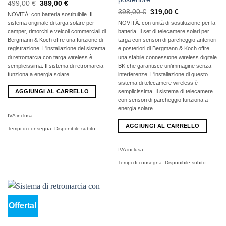
Il
Il
499,00
€
389,00
€
prezzo
prezzo
Il
Il
398,00
€
319,00
€
NOVITÀ: con batteria sostituibile. Il
originale
attuale
prezzo
prezzo
era:
è:
sistema
originale
di targa solare per
NOVITÀ: con unità di sostituzione per la
originale
attuale
499,00
389,00
era:
è:
camper, rimorchi e veicoli commerciali
di
batteria. Il set di telecamere solari per
€
€.
398,00
319,00
Bergmann & Koch offre una funzione di
targa con sensori di parcheggio anteriori
€
€.
registrazione. L'installazione del sistema
e posteriori di Bergmann & Koch offre
di retromarcia con targa wireless è
una stabile connessione wireless digitale
semplicissima. Il sistema di retromarcia
BK che garantisce un'immagine senza
funziona a energia solare.
interferenze. L'installazione di questo
sistema di telecamere wireless è
AGGIUNGI AL CARRELLO
semplicissima. Il sistema di telecamere
con sensori di parcheggio funziona a
energia solare.
IVA inclusa
AGGIUNGI AL CARRELLO
Tempi di consegna:
Disponibile subito
IVA inclusa
Tempi di consegna:
Disponibile subito
Offerta!