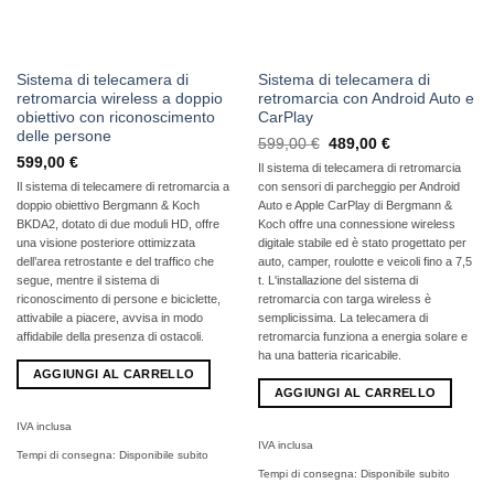
Sistema di telecamera di
Sistema di telecamera di
retromarcia wireless a doppio
retromarcia con Android Auto e
obiettivo con riconoscimento
CarPlay
delle persone
Il
Il
599,00
€
489,00
€
prezzo
prezzo
599,00
€
Il sistema di telecamera di retromarcia
originale
attuale
era:
è:
Il sistema di telecamere di retromarcia a
con sensori di parcheggio per Android
599,00
489,00
doppio obiettivo Bergmann & Koch
Auto e Apple CarPlay di Bergmann &
€
€.
BKDA2, dotato di due moduli HD, offre
Koch offre una connessione wireless
una visione posteriore ottimizzata
digitale stabile ed è stato progettato per
dell’area retrostante e del traffico che
auto, camper, roulotte e veicoli fino a 7,5
segue, mentre il sistema di
t. L'installazione del sistema di
riconoscimento di persone e biciclette,
retromarcia con targa wireless è
attivabile a piacere, avvisa in modo
semplicissima. La telecamera di
affidabile della presenza di ostacoli.
retromarcia funziona a energia solare e
ha una batteria ricaricabile.
AGGIUNGI AL CARRELLO
AGGIUNGI AL CARRELLO
IVA inclusa
IVA inclusa
Tempi di consegna:
Disponibile subito
Tempi di consegna:
Disponibile subito