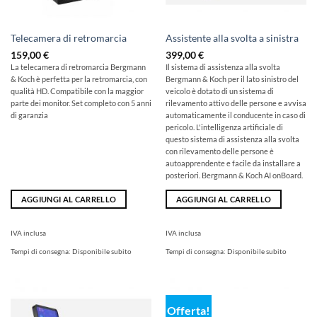
Telecamera di retromarcia
Assistente alla svolta a sinistra
159,00
€
399,00
€
La telecamera di retromarcia Bergmann
Il sistema di assistenza alla svolta
& Koch è perfetta per la retromarcia, con
Bergmann & Koch per il lato sinistro del
qualità HD. Compatibile con la maggior
veicolo è dotato di un sistema di
parte dei monitor. Set completo con 5 anni
rilevamento attivo delle persone e avvisa
di garanzia
automaticamente il conducente in caso di
pericolo. L'intelligenza artificiale di
questo sistema di assistenza alla svolta
con rilevamento delle persone è
autoapprendente e facile da installare a
posteriori. Bergmann & Koch AI onBoard.
AGGIUNGI AL CARRELLO
AGGIUNGI AL CARRELLO
IVA inclusa
IVA inclusa
Tempi di consegna:
Disponibile subito
Tempi di consegna:
Disponibile subito
Offerta!