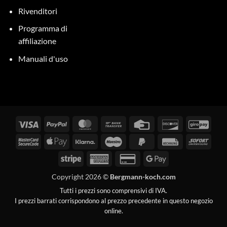
Rivenditori
Programma di
affiliazione
Manuali d'uso
Visti
PayPal
MasterCard
Bonifico
Carta
Scopri
GiroP
bancario
di
MasterCard
Apple
Klarna
Maestro
PayPal
Fattura
Subit
credito
2
Pay
2
Stripe
American
Carta
Google
Express
di
Pay
Copyright 2026 ©
Bergmann-koch.com
credito
Tutti i prezzi sono comprensivi di IVA.
2
I prezzi barrati corrispondono al prezzo precedente in questo negozio
online.