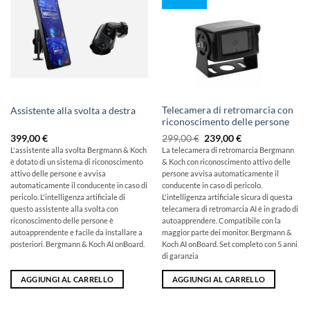
Telecamera di retromarcia con
Assistente alla svolta a destra
riconoscimento delle persone
Il
Il
399,00
€
299,00
€
239,00
€
prezzo
prezzo
L'assistente alla svolta Bergmann & Koch
La telecamera di retromarcia Bergmann
originale
attuale
è dotato di un sistema di riconoscimento
& Koch con riconoscimento attivo delle
era:
è:
299,00
239,00
attivo delle persone e avvisa
persone avvisa automaticamente il
€
€.
automaticamente il conducente in caso di
conducente in caso di pericolo.
pericolo. L'intelligenza artificiale di
L'intelligenza artificiale sicura di questa
questo assistente alla svolta con
telecamera di retromarcia AI è in grado di
riconoscimento delle persone è
autoapprendere. Compatibile con la
autoapprendente e facile da installare a
maggior parte dei monitor. Bergmann &
posteriori. Bergmann & Koch AI onBoard.
Koch AI onBoard. Set completo con 5 anni
di garanzia
AGGIUNGI AL CARRELLO
AGGIUNGI AL CARRELLO