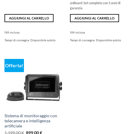
onBoard. Set completo con 5 anni di
garanzia
AGGIUNGI AL CARRELLO
AGGIUNGI AL CARRELLO
IVA inclusa
IVA inclusa
Tempi di consegna:
Disponibile subito
Tempi di consegna:
Disponibile subito
Offerta!
Sistema di monitoraggio con
telecamera e intelligenza
artificiale
Il
Il
1.499,00
€
899,00
€