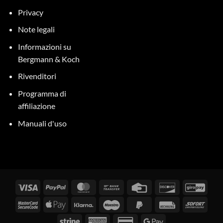
Privacy
Note legali
Informazioni su
Bergmann & Koch
Rivenditori
Programma di
affiliazione
Manuali d'uso
Visti
PayPal
MasterCard
Bonifico
Carta
Scopri
GiroP
bancario
di
MasterCard
Apple
Klarna
Maestro
PayPal
Fattura
Subit
credito
2
Pay
2
Stripe
American
Carta
Google