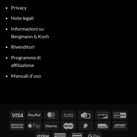
Privacy
Note legali
Informazioni su
Bergmann & Koch
Rivenditori
Programma di
affiliazione
Manuali d'uso
Visti
PayPal
MasterCard
Bonifico
Carta
Scopri
GiroP
bancario
di
MasterCard
Apple
Klarna
Maestro
PayPal
Fattura
Subit
credito
2
Pay
2
Stripe
American
Carta
Google