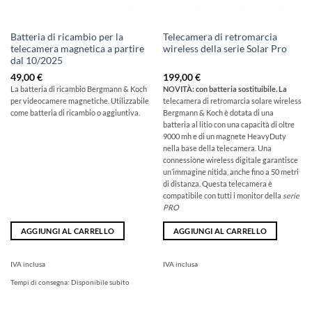
Batteria di ricambio per la
Telecamera di retromarcia
telecamera magnetica a partire
wireless della serie Solar Pro
dal 10/2025
49,00
€
199,00
€
La batteria di ricambio Bergmann & Koch
NOVITÀ: con batteria sostituibile. La
per videocamere magnetiche. Utilizzabile
telecamera di retromarcia solare wireless
come batteria di ricambio o aggiuntiva.
Bergmann & Koch è dotata di una
batteria al litio con una capacità di oltre
9000 mh e di un magnete HeavyDuty
nella base della telecamera. Una
connessione wireless digitale garantisce
un’immagine nitida, anche fino a 50 metri
di distanza. Questa telecamera è
compatibile con tutti i monitor della
serie
PRO
AGGIUNGI AL CARRELLO
AGGIUNGI AL CARRELLO
IVA inclusa
IVA inclusa
Tempi di consegna:
Disponibile subito