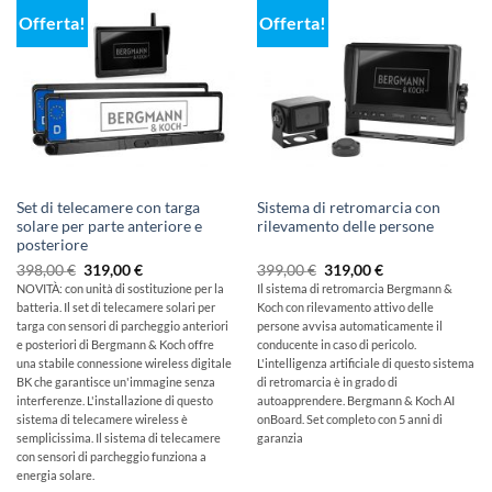
Offerta!
Offerta!
Set di telecamere con targa
Sistema di retromarcia con
solare per parte anteriore e
rilevamento delle persone
posteriore
Il
Il
Il
Il
398,00
€
319,00
€
399,00
€
319,00
€
prezzo
prezzo
prezzo
prezzo
NOVITÀ: con unità di sostituzione per la
Il sistema di retromarcia Bergmann &
originale
attuale
originale
attuale
batteria. Il set di telecamere solari per
Koch con rilevamento attivo delle
era:
è:
era:
è:
398,00
319,00
399,00
319,00
targa con sensori di parcheggio anteriori
persone avvisa automaticamente il
€
€.
€
€.
e posteriori di Bergmann & Koch offre
conducente in caso di pericolo.
una stabile connessione wireless digitale
L'intelligenza artificiale di questo sistema
BK che garantisce un'immagine senza
di retromarcia è in grado di
interferenze. L'installazione di questo
autoapprendere. Bergmann & Koch AI
sistema di telecamere wireless è
onBoard. Set completo con 5 anni di
semplicissima. Il sistema di telecamere
garanzia
con sensori di parcheggio funziona a
energia solare.