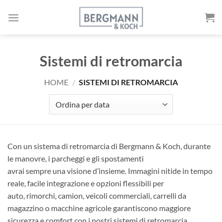
Vai
al
contenuto
Sistemi di retromarcia
HOME
/
SISTEMI DI RETROMARCIA
Con un sistema di retromarcia di Bergmann & Koch, durante
le manovre, i parcheggi e gli spostamenti
avrai sempre una visione d’insieme. Immagini nitide in tempo
reale, facile integrazione e opzioni flessibili per
auto, rimorchi, camion, veicoli commerciali, carrelli da
magazzino o macchine agricole garantiscono maggiore
sicurezza e comfort con i nostri sistemi di retromarcia.