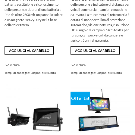
era:
è:
599,00
469,00
batteria sostituibile e riconoscimento
delle persone e indicatore di distanza per
€
€.
delle persone, è dotata di una batteria al
veicoli commerciali, camion e macchine
litio da oltre 9600 mh, un pannello solare
da lavoro. La telecamera di retromarcia è
e un magnete HeavyDuty nella base
dotata di uno sportellino di protezione
della telecamera.
automatico, visione notturna, risoluzione
HD e angolo di campo di 140°. Adatta per
furgoni, camper, veicoli da cantiere e
agricoli. 5 anni di garanzia.
AGGIUNGI AL CARRELLO
AGGIUNGI AL CARRELLO
IVA inclusa
IVA inclusa
Tempi di consegna:
Disponibile subito
Tempi di consegna:
Disponibile subito
Offerta!