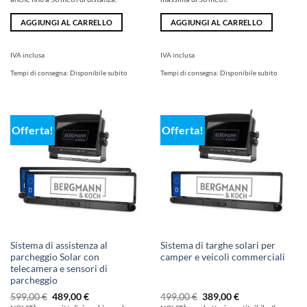
AGGIUNGI AL CARRELLO
AGGIUNGI AL CARRELLO
IVA inclusa
IVA inclusa
Tempi di consegna:
Disponibile subito
Tempi di consegna:
Disponibile subito
Offerta!
Offerta!
Sistema di assistenza al
Sistema di targhe solari per
parcheggio Solar con
camper e veicoli commerciali
telecamera e sensori di
parcheggio
Il
Il
Il
Il
599,00
€
489,00
€
499,00
€
389,00
€
prezzo
prezzo
prezzo
prezzo