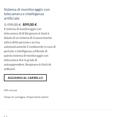
Sistema di monitoraggio con
telecamera e intelligenza
artificiale
Il
Il
1.499,00
€
899,00
€
prezzo
prezzo
Il sistema di monitoraggio con
originale
attuale
telecamera AI di Bergmann & Koch è
era:
è:
1.499,00
899,00
dotato di un sistema di riconoscimento
€
€.
attivo delle persone e avvisa
automaticamente il conducente in caso di
pericolo. L'intelligenza artificiale di
questo sistema di monitoraggio con
telecamera AI è in grado di
autoapprendere. Bergmann & Koch AI
onBoard.
AGGIUNGI AL CARRELLO
IVA inclusa
Tempi di consegna:
Disponibile subito
\
\