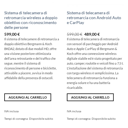
Sistema di telecamera di
Sistema di telecamera di
retromarcia wireless a doppio
retromarcia con Android Auto
obiettivo con riconoscimento
e CarPlay
delle persone
Il
Il
599,00
€
599,00
€
489,00
€
prezzo
prezzo
Il sistema di telecamere di retromarcia a
Il sistema di telecamera di retromarcia
originale
attuale
doppio obiettivo Bergmann & Koch
con sensori di parcheggio per Android
era:
è:
599,00
489,00
BKDA2, dotato di due moduli HD, offre
Auto e Apple CarPlay di Bergmann &
€
€.
una visione posteriore ottimizzata
Koch offre una connessione wireless
dell’area retrostante e del traffico che
digitale stabile ed è stato progettato per
segue, mentre il sistema di
auto, camper, roulotte e veicoli fino a 7,5 t.
riconoscimento di persone e biciclette,
L'installazione del sistema di retromarcia
attivabile a piacere, avvisa in modo
con targa wireless è semplicissima. La
affidabile della presenza di ostacoli.
telecamera di retromarcia funziona a
energia solare e ha una batteria
ricaricabile.
AGGIUNGI AL CARRELLO
AGGIUNGI AL CARRELLO
IVA inclusa
IVA inclusa
Tempi di consegna:
Disponibile subito
Tempi di consegna:
Disponibile subito