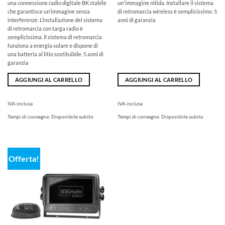
€
€.
€
€.
una connessione radio digitale BK stabile
un'immagine nitida. Installare il sistema
che garantisce un’immagine senza
di retromarcia wireless è semplicissimo. 5
interferenze. L’installazione del sistema
anni di garanzia
di retromarcia con targa radio è
semplicissima. Il sistema di retromarcia
funziona a energia solare e dispone di
una batteria al litio sostituibile. 5 anni di
garanzia
AGGIUNGI AL CARRELLO
AGGIUNGI AL CARRELLO
IVA inclusa
IVA inclusa
Tempi di consegna:
Disponibile subito
Tempi di consegna:
Disponibile subito
Offerta!