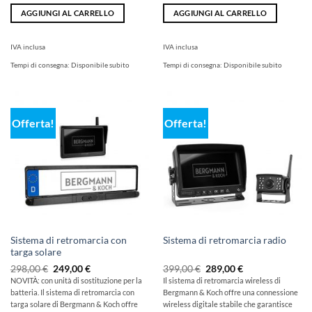
AGGIUNGI AL CARRELLO
AGGIUNGI AL CARRELLO
IVA inclusa
IVA inclusa
Tempi di consegna:
Disponibile subito
Tempi di consegna:
Disponibile subito
Offerta!
Offerta!
Sistema di retromarcia con
Sistema di retromarcia radio
targa solare
Il
Il
Il
Il
298,00
€
249,00
€
399,00
€
289,00
€
prezzo
prezzo
prezzo
prezzo
NOVITÀ: con unità di sostituzione per la
Il sistema di retromarcia wireless di
originale
attuale
originale
attuale
batteria. Il sistema di retromarcia con
Bergmann & Koch offre una connessione
era:
è:
era:
è:
298,00
249,00
399,00
289,00
targa solare di Bergmann & Koch offre
wireless digitale stabile che garantisce