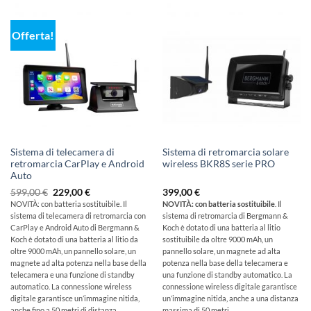
Offerta!
Sistema di telecamera di
Sistema di retromarcia solare
retromarcia CarPlay e Android
wireless BKR8S serie PRO
Auto
Il
Il
599,00
€
229,00
€
399,00
€
prezzo
prezzo
NOVITÀ: con batteria sostituibile. Il
NOVITÀ: con batteria sostituibile
. Il
originale
attuale
sistema di telecamera di retromarcia con
sistema di retromarcia di Bergmann &
era:
è:
599,00
229,00
CarPlay e Android Auto di Bergmann &
Koch è dotato di una batteria al litio
€
€.
Koch è dotato di una batteria al litio da
sostituibile da oltre 9000 mAh, un
oltre 9000 mAh, un pannello solare, un
pannello solare, un magnete ad alta
magnete ad alta potenza nella base della
potenza nella base della telecamera e
telecamera e una funzione di standby
una funzione di standby automatico. La
automatico. La connessione wireless
connessione wireless digitale garantisce
digitale garantisce un’immagine nitida,
un’immagine nitida, anche a una distanza
anche fino a 50 metri di distanza.
massima di 50 metri.