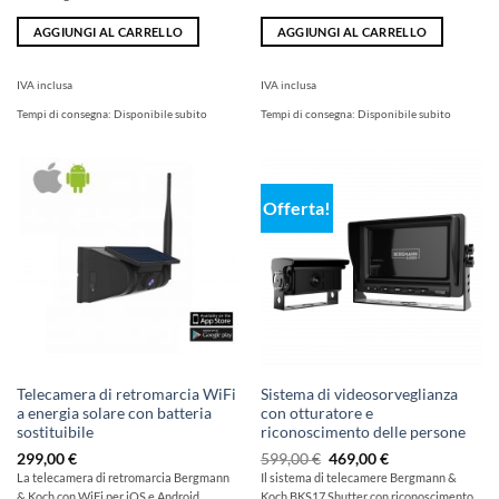
AGGIUNGI AL CARRELLO
AGGIUNGI AL CARRELLO
IVA inclusa
IVA inclusa
Tempi di consegna:
Disponibile subito
Tempi di consegna:
Disponibile subito
Offerta!
Telecamera di retromarcia WiFi
Sistema di videosorveglianza
a energia solare con batteria
con otturatore e
sostituibile
riconoscimento delle persone
Il
Il
299,00
€
599,00
€
469,00
€
prezzo
prezzo
La telecamera di retromarcia Bergmann
Il sistema di telecamere Bergmann &
originale
attuale
& Koch con WiFi per iOS e Android,
Koch BKS17 Shutter con riconoscimento