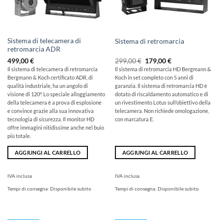
Sistema di telecamera di
Sistema di retromarcia
retromarcia ADR
Il
Il
499,00
€
299,00
€
179,00
€
prezzo
prezzo
Il sistema di telecamera di retromarcia
Il sistema di retromarcia HD Bergmann &
originale
attuale
Bergmann & Koch certificato ADR, di
Koch in set completo con 5 anni di
era:
è:
299,00
179,00
qualità industriale, ha un angolo di
garanzia. Il sistema di retromarcia HD è
€
€.
visione di 120°. Lo speciale alloggiamento
dotato di riscaldamento automatico e di
della telecamera è a prova di esplosione
un rivestimento Lotus sull’obiettivo della
e convince grazie alla sua innovativa
telecamera. Non richiede omologazione,
tecnologia di sicurezza. Il monitor HD
con marcatura E.
offre immagini nitidissime anche nel buio
più totale.
AGGIUNGI AL CARRELLO
AGGIUNGI AL CARRELLO
IVA inclusa
IVA inclusa
Tempi di consegna:
Disponibile subito
Tempi di consegna:
Disponibile subito