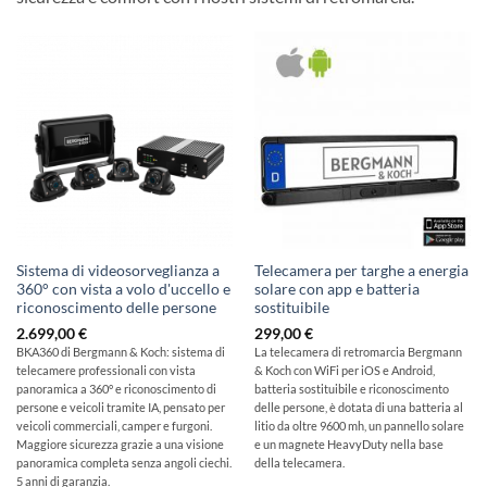
Sistema di videosorveglianza a
Telecamera per targhe a energia
360° con vista a volo d'uccello e
solare con app e batteria
riconoscimento delle persone
sostituibile
2.699,00
€
299,00
€
BKA360 di Bergmann & Koch: sistema di
La telecamera di retromarcia Bergmann
telecamere professionali con vista
& Koch con WiFi per iOS e Android,
panoramica a 360° e riconoscimento di
batteria sostituibile e riconoscimento
persone e veicoli tramite IA, pensato per
delle persone, è dotata di una batteria al
veicoli commerciali, camper e furgoni.
litio da oltre 9600 mh, un pannello solare
Maggiore sicurezza grazie a una visione
e un magnete HeavyDuty nella base
panoramica completa senza angoli ciechi.
della telecamera.
5 anni di garanzia.