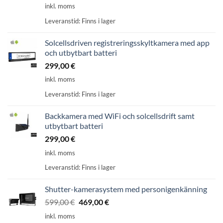
inkl. moms
Leveranstid:
Finns i lager
Solcellsdriven registreringsskyltkamera med app
och utbytbart batteri
299,00
€
inkl. moms
Leveranstid:
Finns i lager
Backkamera med WiFi och solcellsdrift samt
utbytbart batteri
299,00
€
inkl. moms
Leveranstid:
Finns i lager
Shutter-kamerasystem med personigenkänning
Ursprungligt
Aktuellt
599,00
€
469,00
€
pris:
pris
inkl. moms
599,00
är: