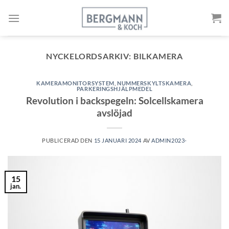
Gå
till
innehållet
NYCKELORDSARKIV:
BILKAMERA
KAMERAMONITORSYSTEM
,
NUMMERSKYLTSKAMERA
,
PARKERINGSHJÄLPMEDEL
Revolution i backspegeln: Solcellskamera
avslöjad
PUBLICERAD DEN
15 JANUARI 2024
AV
ADMIN2023-
15
jan.