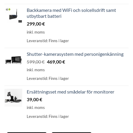
Backkamera med WiFi och solcellsdrift samt
utbytbart batteri
299,00
€
inkl. moms
Leveranstid:
Finns i lager
Shutter-kamerasystem med personigenkänning
Ursprungligt
Aktuellt
599,00
€
469,00
€
pris:
pris
inkl. moms
599,00
är:
Leveranstid:
Finns i lager
€
469,00
€.
Ersättningsset med smådelar för monitorer
39,00
€
inkl. moms
Leveranstid:
Finns i lager