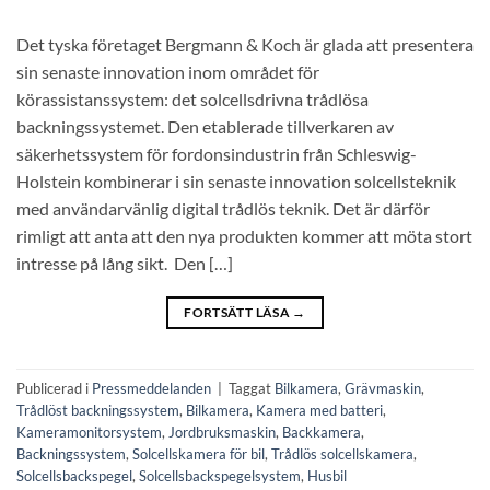
Det tyska företaget Bergmann & Koch är glada att presentera
sin senaste innovation inom området för
körassistanssystem: det solcellsdrivna trådlösa
backningssystemet. Den etablerade tillverkaren av
säkerhetssystem för fordonsindustrin från Schleswig-
Holstein kombinerar i sin senaste innovation solcellsteknik
med användarvänlig digital trådlös teknik. Det är därför
rimligt att anta att den nya produkten kommer att möta stort
intresse på lång sikt. Den […]
FORTSÄTT LÄSA
→
Publicerad i
Pressmeddelanden
|
Taggat
Bilkamera
,
Grävmaskin
,
Trådlöst backningssystem
,
Bilkamera
,
Kamera med batteri
,
Kameramonitorsystem
,
Jordbruksmaskin
,
Backkamera
,
Backningssystem
,
Solcellskamera för bil
,
Trådlös solcellskamera
,
Solcellsbackspegel
,
Solcellsbackspegelsystem
,
Husbil