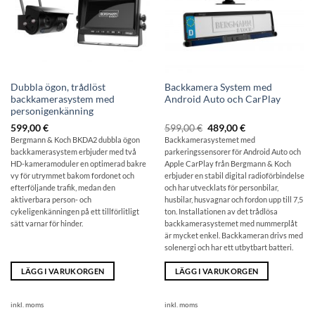
Dubbla ögon, trådlöst
Backkamera System med
backkamerasystem med
Android Auto och CarPlay
personigenkänning
Ursprungligt
Det
599,00
€
599,00
€
489,00
€
pris:
aktuella
Bergmann & Koch BKDA2 dubbla ögon
Backkamerasystemet med
599,00
priset
backkamerasystem erbjuder med två
parkeringssensorer för Android Auto och
€
är:
489,00
HD-kameramoduler en optimerad bakre
Apple CarPlay från Bergmann & Koch
€.
vy för utrymmet bakom fordonet och
erbjuder en stabil digital radioförbindelse
efterföljande trafik, medan den
och har utvecklats för personbilar,
aktiverbara person- och
husbilar, husvagnar och fordon upp till 7,5
cykeligenkänningen på ett tillförlitligt
ton. Installationen av det trådlösa
sätt varnar för hinder.
backkamerasystemet med nummerplåt
är mycket enkel. Backkameran drivs med
solenergi och har ett utbytbart batteri.
LÄGG I VARUKORGEN
LÄGG I VARUKORGEN
inkl. moms
inkl. moms