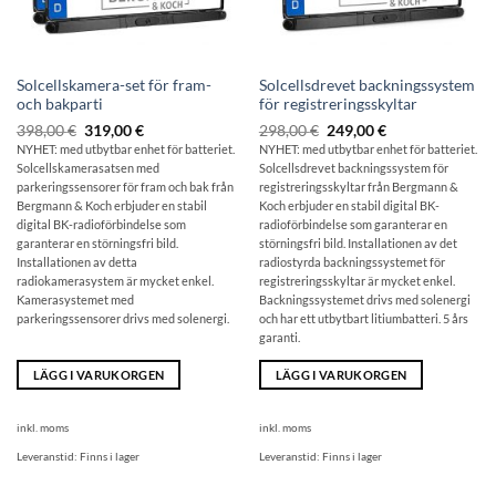
Solcellskamera-set för fram-
Solcellsdrevet backningssystem
och bakparti
för registreringsskyltar
Ursprungligt
Aktuellt
Ursprungligt
Aktuellt
398,00
€
319,00
€
298,00
€
249,00
€
pris:
pris
pris:
pris
NYHET: med utbytbar enhet för batteriet.
NYHET: med utbytbar enhet för batteriet.
398,00
är:
298,00
är:
Solcellskamerasatsen med
Solcellsdrevet backningssystem för
€
319,00
€
249,00
€.
€.
parkeringssensorer för fram och bak från
registreringsskyltar från Bergmann &
Bergmann & Koch erbjuder en stabil
Koch erbjuder en stabil digital BK-
digital BK-radioförbindelse som
radioförbindelse som garanterar en
garanterar en störningsfri bild.
störningsfri bild. Installationen av det
Installationen av detta
radiostyrda backningssystemet för
radiokamerasystem är mycket enkel.
registreringsskyltar är mycket enkel.
Kamerasystemet med
Backningssystemet drivs med solenergi
parkeringssensorer drivs med solenergi.
och har ett utbytbart litiumbatteri. 5 års
garanti.
LÄGG I VARUKORGEN
LÄGG I VARUKORGEN
inkl. moms
inkl. moms
Leveranstid:
Finns i lager
Leveranstid:
Finns i lager