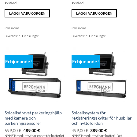
avstånd.
avstånd.
LÄGG I VARUKORGEN
LÄGG I VARUKORGEN
inkl. moms
inkl. moms
Leveranstid:
Finns i lager
Leveranstid:
Finns i lager
Erbjudande!
Erbjudande!
Solcellsdrevet parkeringshjälp
Solcellssystem för
med kamera och
registreringsskyltar för husbilar
parkeringssensorer
och nyttofordon
Ursprungligt
Det
Ursprungligt
Det
599,00
€
489,00
€
499,00
€
389,00
€
pris:
aktuella
pris:
aktuella
NYHET: med utbytbar enhet för batteriet.
NYHET: med utbytbart batteri. Det