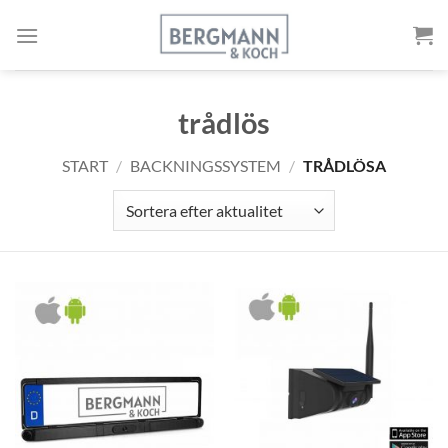
Gå
till
innehållet
trådlös
START
/
BACKNINGSSYSTEM
/
TRÅDLÖSA