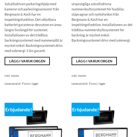
599,00
priset
499,00
priset
Solcellsdriven parkeringshjälp med
ursprungliga
solcellsdrivna
€
är:
€
är:
489,00
389,00
kameror och parkeringssensorer från
nummerskyltssystemet för husbilar,
€.
€.
Bergmann & Koch har en
släpvagnar och nyttofordon
från
inspelningsfunktion. Det utbytbara
Bergmann & Koch har en
batteriet garanterar dessutom en ännu
inspelningsfunktion. Installationen av det
längre livslängd för systemet.
trådlösa nummerskyltssystemet för
Installationen av det trådlösa
backning är mycket enkel.
backningssystemet med nummerplåt är
Backningssystemet drivs med solenergi.
mycket enkel. Backningssystemet drivs
med solenergi. 5 års garanti.
LÄGG I VARUKORGEN
LÄGG I VARUKORGEN
inkl. moms
inkl. moms
Leveranstid:
Finns i lager
Leveranstid:
Finns i lager
Erbjudande!
Erbjudande!