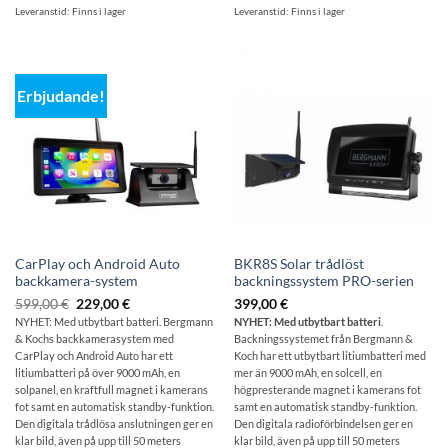
Leveranstid:
Finns i lager
Leveranstid:
Finns i lager
Erbjudande!
CarPlay och Android Auto
BKR8S Solar trådlöst
backkamera-system
backningssystem PRO-serien
Ursprungligt
Aktuellt
599,00
€
229,00
€
399,00
€
pris:
pris
NYHET: Med utbytbart batteri. Bergmann
NYHET: Med utbytbart batteri
.
599,00
är:
& Kochs backkamerasystem med
Backningssystemet från Bergmann &
€
229,00
€.
CarPlay och Android Auto har ett
Koch har ett utbytbart litiumbatteri med
litiumbatteri på över 9000 mAh, en
mer än 9000 mAh, en solcell, en
solpanel, en kraftfull magnet i kamerans
högpresterande magnet i kamerans fot
fot samt en automatisk standby-funktion.
samt en automatisk standby-funktion.
Den digitala trådlösa anslutningen ger en
Den digitala radioförbindelsen ger en
klar bild, även på upp till 50 meters
klar bild, även på upp till 50 meters