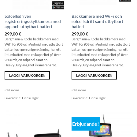
Solcellsdriven
Backkamera med WiFi och
registreringsskyltkamera med
solcellsdrift samt utbytbart
app och utbytbart batteri
batteri
299,00
€
299,00
€
Bergmann & Kochs backkamera med
Bergmann & Kochs backkamera med
WiFi för iOS och Android, med utbytbart
WiFi för iOS och Android, med utbytbart
batteri och personigenkänning, har ett
batteri och personigenkänning, har ett
litiumbatteri med en kapacitet på över
litiumbatteri med en kapacitet på över
9600 mh, en solpanel samt en
9600 mh, en solpanel samt en
HeavyDuty-magnet i kamerans fot.
HeavyDuty-magnet i kamerans fot.
LÄGG I VARUKORGEN
LÄGG I VARUKORGEN
inkl. moms
inkl. moms
Leveranstid:
Finns i lager
Leveranstid:
Finns i lager
Erbjudande!