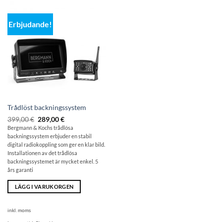
Erbjudande!
Trådlöst backningssystem
Ursprungligt
Det
399,00
€
289,00
€
pris:
aktuella
Bergmann & Kochs trådlösa
399,00
priset
backningssystem erbjuder en stabil
€
är:
289,00
digital radiokoppling som ger en klar bild.
€.
Installationen av det trådlösa
backningssystemet är mycket enkel. 5
års garanti
LÄGG I VARUKORGEN
inkl. moms