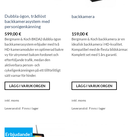
Dubbla ögon, trådlöst
backkamera
backkamerasystem med
personigenkänning
599,00
€
159,00
€
Bergmann & Koch BKDA2 dubbla ögon
Bergmann & Koch backkamera är en
backkamerasystem erbjuder med två
idealisk backkamera i HD-kvalitet.
HD-kameramoduler en optimerad bakre
Kompatibel med de flesta bildskärmar.
vy för utrymmet bakom fordonet och
Komplett set med 5 års garanti.
efterföljande trafik, medan den
aktiverbara person- och
cykeligenkänningen på ett tillförlitligt
sätt varnar för hinder.
LÄGG I VARUKORGEN
LÄGG I VARUKORGEN
inkl. moms
inkl. moms
Leveranstid:
Finns i lager
Leveranstid:
Finns i lager
Erbjudande!