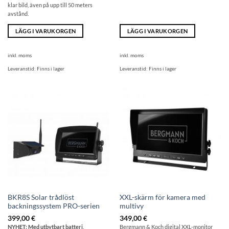
klar bild, även på upp till 50 meters
avstånd.
LÄGG I VARUKORGEN
LÄGG I VARUKORGEN
inkl. moms
inkl. moms
Leveranstid:
Finns i lager
Leveranstid:
Finns i lager
BKR8S Solar trådlöst
XXL-skärm för kamera med
backningssystem PRO-serien
multivy
399,00
€
349,00
€
NYHET: Med utbytbart batteri
.
Bergmann & Koch digital XXL-monitor