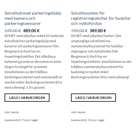
Solcellsdrevet parkeringshjälp
Solcellssystem för
med kamera och
registreringsskyltar för husbilar
parkeringssensorer
och nyttofordon
Ursprungligt
Det
Ursprungligt
Det
599,00
€
489,00
€
499,00
€
389,00
€
pris:
aktuella
pris:
aktuella
NYHET: med utbytbar enhet för batteriet.
NYHET: med utbytbart batteri. Det
599,00
priset
499,00
priset
Solcellsdriven parkeringshjälp med
ursprungliga
solcellsdrivna
€
är:
€
är:
489,00
389,00
kameror och parkeringssensorer från
nummerskyltssystemet för husbilar,
€.
€.
Bergmann & Koch har en
släpvagnar och nyttofordon
från
inspelningsfunktion. Det utbytbara
Bergmann & Koch har en
batteriet garanterar dessutom en ännu
inspelningsfunktion. Installationen av det
längre livslängd för systemet.
trådlösa nummerskyltssystemet för
Installationen av det trådlösa
backning är mycket enkel.
backningssystemet med nummerplåt är
Backningssystemet drivs med solenergi.
mycket enkel. Backningssystemet drivs
med solenergi. 5 års garanti.
LÄGG I VARUKORGEN
LÄGG I VARUKORGEN
inkl. moms
inkl. moms
Leveranstid:
Finns i lager
Leveranstid:
Finns i lager