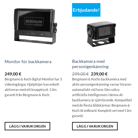
Erbjudande!
Backkamera med
Monitor för backkamera
personigenkänning
Ursprungligt
Aktuellt
249,00
€
299,00
€
239,00
€
pris:
pris
Bergmann & Koch digital Monitor har 3
Bergmann & Kochs backkamera med
299,00
är:
videoingångar. Hjälplinjer kan enkelt
aktiv personigenkänning varnar föraren
€
239,00
€.
aktiveras med ett knapptryck. 5 års
automatiskt vid faror. Den säkra
garanti från Bergmann & Koch.
artificiella intelligensen i denna AI-
backkamera är självlärande. Kompatibel
med de flesta bildskärmar. Bergmann &
Koch AI onBoard. Komplett set med 5 års
garanti.
LÄGG I VARUKORGEN
LÄGG I VARUKORGEN