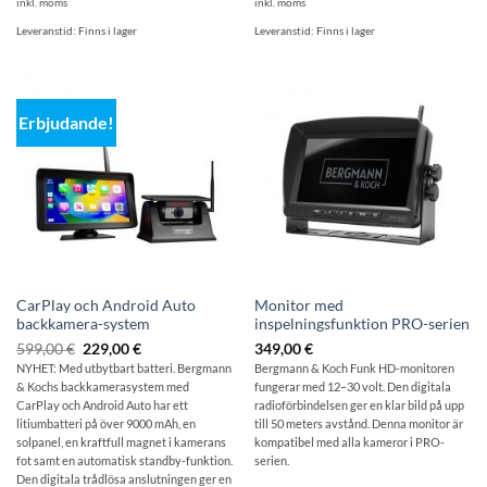
inkl. moms
inkl. moms
Leveranstid:
Finns i lager
Leveranstid:
Finns i lager
Erbjudande!
CarPlay och Android Auto
Monitor med
backkamera-system
inspelningsfunktion PRO-serien
Ursprungligt
Aktuellt
599,00
€
229,00
€
349,00
€
pris:
pris
NYHET: Med utbytbart batteri. Bergmann
Bergmann & Koch Funk HD-monitoren
599,00
är:
& Kochs backkamerasystem med
fungerar med 12–30 volt. Den digitala
€
229,00
€.
CarPlay och Android Auto har ett
radioförbindelsen ger en klar bild på upp
litiumbatteri på över 9000 mAh, en
till 50 meters avstånd. Denna monitor är
solpanel, en kraftfull magnet i kamerans
kompatibel med alla kameror i PRO-
fot samt en automatisk standby-funktion.
serien.
Den digitala trådlösa anslutningen ger en