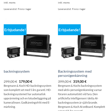
inkl. moms
inkl. moms
Leveranstid:
Finns i lager
Leveranstid:
Finns i lager
Erbjudande!
Erbjudande!
Backningssystem med
backningssystem
personigenkänning
Ursprungligt
Aktuellt
Ursprungligt
Aktuellt
299,00
€
179,00
€
399,00
€
319,00
€
pris:
pris
pris:
pris
Bergmann & Koch HD-backningssystem
Bergmann & Kochs backningssystem
299,00
är:
399,00
är:
som komplett set med 5 års garanti. HD-
med aktiv personigenkänning varnar
€
179,00
€
319,00
€.
€.
backningssystemet har automatisk
föraren automatiskt vid fara. Den
uppvärmning och en lotusbeläggning på
artificiella intelligensen i detta AI-
kameralinsen. Godkänningsfritt med E-
backningssystem är självlärande.
märkning.
Bergmann & Koch AI onBoard. Komplett
set med 5 års garanti.