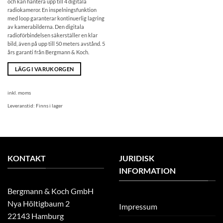
och kan hantera upp till 4 digitala
radiokameror. En inspelningsfunktion
med loop garanterar kontinuerlig lagring
av kamerabilderna. Den digitala
radioförbindelsen säkerställer en klar
bild, även på upp till 50 meters avstånd. 5
års garanti från Bergmann & Koch.
LÄGG I VARUKORGEN
inkl. moms
Leveranstid:
Finns i lager
KONTAKT
JURIDISK
INFORMATION
Bergmann & Koch GmbH
Nya Höltigbaum 2
Impressum
22143 Hamburg