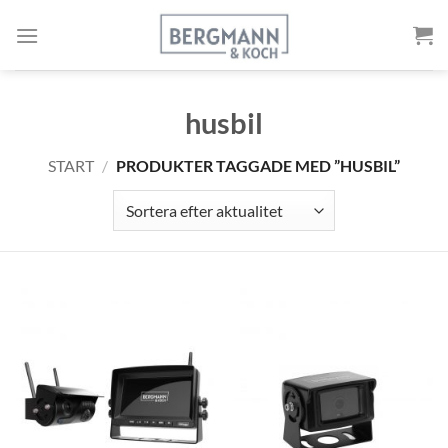
Gå
till
innehållet
husbil
START
/
PRODUKTER TAGGADE MED ”HUSBIL”