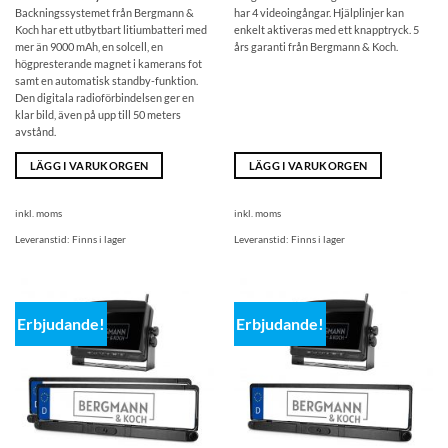
Backningssystemet från Bergmann &
har 4 videoingångar. Hjälplinjer kan
Koch har ett utbytbart litiumbatteri med
enkelt aktiveras med ett knapptryck. 5
mer än 9000 mAh, en solcell, en
års garanti från Bergmann & Koch.
högpresterande magnet i kamerans fot
samt en automatisk standby-funktion.
Den digitala radioförbindelsen ger en
klar bild, även på upp till 50 meters
avstånd.
LÄGG I VARUKORGEN
LÄGG I VARUKORGEN
inkl. moms
inkl. moms
Leveranstid:
Finns i lager
Leveranstid:
Finns i lager
Erbjudande!
Erbjudande!