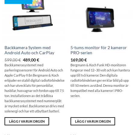
Backkamera System med
5-tums monitor för 2 kameror
Android Auto och CarPlay
PRO-serien
Ursprungligt
Det
599,00
€
489,00
€
169,00
€
pris:
aktuella
Backkamerasystemet med
Bergmann & Koch Funk HD-monitoren
599,00
priset
parkeringssensorer för Android Auto och
fungerar med 12–30 volt och kan hantera
€
är:
489,00
Apple CarPlay från Bergmann & Koch
upp till två kameror. Den digitala
€.
erbjuder en stabil digital radioförbindelse
radioförbindelsen ger en klar bild på upp
och har utvecklats för personbilar,
till 50 meters avstånd. Denna monitor är
husbilar, husvagnar och fordon upp till 7,5
kompatibel med alla kameror i PRO-
ton. Installationen av det trådlösa
serien.
backkamerasystemet med nummerplåt
är mycket enkel. Backkameran drivs med
solenergi och har ett utbytbart batteri.
LÄGG I VARUKORGEN
LÄGG I VARUKORGEN