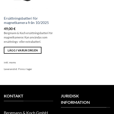
Ersättningsbatteri för
magnetkamera från 10/2025
49,00
€
Bergmann & Koch ersättningsbatteri för
magnetkameror. Kan användas som
ersättnings- eller extrabatteri.
LÄGG I VARUKORGEN
inkl. moms
Leveranstid:
Finns i lager
KONTAKT
JURIDISK
INFORMATION
Bergmann & Koch GmbH