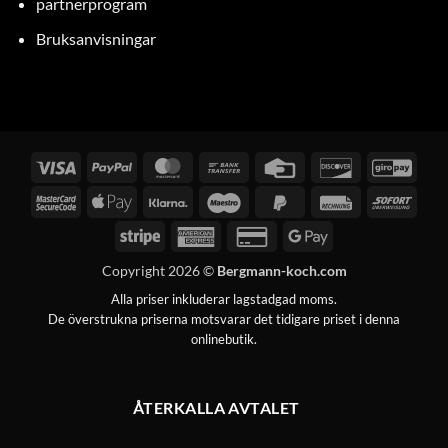
partnerprogram
Bruksanvisningar
Visum
PayPal
MasterCard
Banköverföring
Kreditkort
Upptäck
GiroP
MasterCard
Apple
Klarna
Maestro
PayPal
Räkning
Omed
2
Pay
2
Stripe
American
Kreditkort
Google
Express
2
Pay
Copyright 2026 ©
Bergmann-koch.com
Alla priser inkluderar lagstadgad moms.
De överstrukna priserna motsvarar det tidigare priset i denna
onlinebutik.
ÅTERKALLA AVTALET