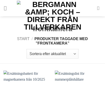
Gå
till
innehållet
frontkamera
START
/
PRODUKTER TAGGADE MED
”FRONTKAMERA”