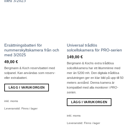
Ersättningsbatteri för
Universal trådlös
nummerskyltskamera från och
solcellskamera för PRO-serien
med 3/2025
149,00
€
49,00
€
Bergmann & Kochs extra trådlösa
Bergmann & Koch reservbatteri med
solcellskamera har ett litiumminne med
solpanel. Kan användas som reserv-
mer än 5200 mh. Den digitala trådlösa
eller extrabatteri.
anslutningen ger en klar bild på upp till 50
meters avstånd. Denna kamera är
LÄGG I VARUKORGEN
kompatibel med alla monitorer i
PRO-
serien
.
inkl. moms
LÄGG I VARUKORGEN
Leveranstid:
Finns i lager
inkl. moms
Leveranstid:
Finns i lager