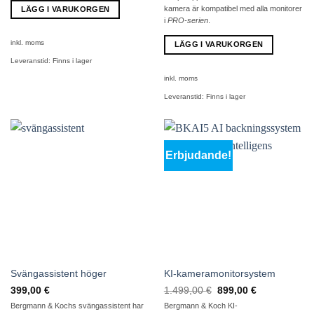
kamera är kompatibel med alla monitorer
LÄGG I VARUKORGEN
i
PRO-serien
.
inkl. moms
LÄGG I VARUKORGEN
Leveranstid:
Finns i lager
inkl. moms
Leveranstid:
Finns i lager
Erbjudande!
Svängassistent höger
KI-kameramonitorsystem
Det
Det
399,00
€
1.499,00
€
899,00
€
ursprungliga
aktuella
Bergmann & Kochs svängassistent har
Bergmann & Koch KI-
priset
priset