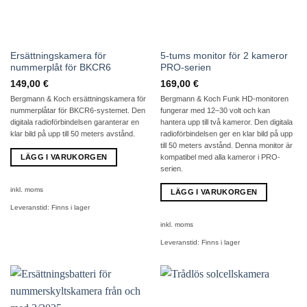
Ersättningskamera för
5-tums monitor för 2 kameror
nummerplåt för BKCR6
PRO-serien
149,00
€
169,00
€
Bergmann & Koch ersättningskamera för
Bergmann & Koch Funk HD-monitoren
nummerplåtar för BKCR6-systemet. Den
fungerar med 12–30 volt och kan
digitala radioförbindelsen garanterar en
hantera upp till två kameror. Den digitala
klar bild på upp till 50 meters avstånd.
radioförbindelsen ger en klar bild på upp
till 50 meters avstånd. Denna monitor är
LÄGG I VARUKORGEN
kompatibel med alla kameror i PRO-
serien.
inkl. moms
LÄGG I VARUKORGEN
Leveranstid:
Finns i lager
inkl. moms
Leveranstid:
Finns i lager