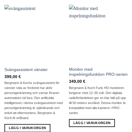
Monitor med
Svängassistent vänster
inspelningsfunktion PRO-serien
399,00
€
349,00
€
Bergmann & Kochs svängassistent för
Bergmann & Koch Funk HD-monitoren
vänster sida av fordonet har aktiv
fungerar med 12–30 volt. Den digitala
personigenkänning och varnar föraren
radioförbindelsen ger en klar bild på upp
automatiskt vid fara. Den artificiella
till 50 meters avstånd. Denna monitor är
intelligensen i denna svängassistent med
kompatibel med alla kameror i PRO-
personigenkänning är självlärande och
serien.
enkel att eftermontera. Bergmann &
Koch AI onBoard.
LÄGG I VARUKORGEN
LÄGG I VARUKORGEN