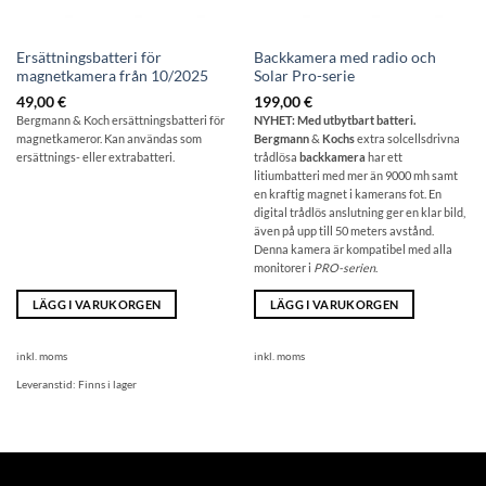
Ersättningsbatteri för
Backkamera med radio och
magnetkamera från 10/2025
Solar Pro-serie
49,00
€
199,00
€
Bergmann & Koch ersättningsbatteri för
NYHET: Med utbytbart batteri.
magnetkameror. Kan användas som
Bergmann
&
Kochs
extra solcellsdrivna
ersättnings- eller extrabatteri.
trådlösa
backkamera
har ett
litiumbatteri med mer än 9000 mh samt
en kraftig magnet i kamerans fot. En
digital trådlös anslutning ger en klar bild,
även på upp till 50 meters avstånd.
Denna kamera är kompatibel med alla
monitorer i
PRO-serien
.
LÄGG I VARUKORGEN
LÄGG I VARUKORGEN
inkl. moms
inkl. moms
Leveranstid:
Finns i lager