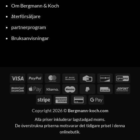
Om Bergmann & Koch
återförsäljare
partnerprogram
Bruksanvisningar
Visum
PayPal
MasterCard
Banköverföring
Kreditkort
Upptäck
GiroP
MasterCard
Apple
Klarna
Maestro
PayPal
Räkning
Omed
2
Pay
2
Stripe
American
Kreditkort
Google
Express
2
Pay
Copyright 2026 ©
Bergmann-koch.com
Alla priser inkluderar lagstadgad moms.
De överstrukna priserna motsvarar det tidigare priset i denna
onlinebutik.