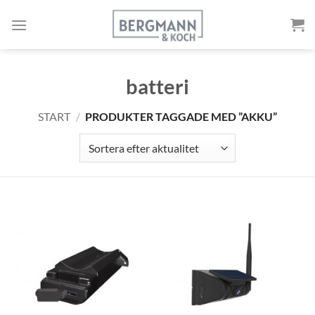
Gå
till
innehållet
batteri
START
/
PRODUKTER TAGGADE MED ”AKKU”