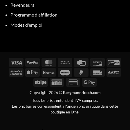
Revendeurs
Programme d'affiliation
Modes d'emploi
Visa
PayPal
MasterCard
Virement
Carte
Découvrez
GiroP
bancaire
de
MasterCard
Apple
Klarna
Maestro
PayPal
Facture
Tout
crédit
2
Pay
2
de
Bande
American
Carte
Google
suite
Express
de
Pay
Copyright 2026 ©
Bergmann-koch.com
crédit
Tous les prix s'entendent TVA comprise.
2
Les prix barrés correspondent à l'ancien prix pratiqué dans cette
boutique en ligne.