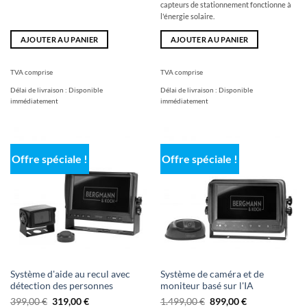
capteurs de stationnement fonctionne à
l'énergie solaire.
AJOUTER AU PANIER
AJOUTER AU PANIER
TVA comprise
TVA comprise
Délai de livraison :
Disponible
Délai de livraison :
Disponible
immédiatement
immédiatement
Offre spéciale !
Offre spéciale !
Système d'aide au recul avec
Système de caméra et de
détection des personnes
moniteur basé sur l'IA
Le
Le
Le
Le
399,00
€
319,00
€
1.499,00
€
899,00
€