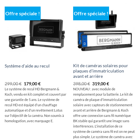
Offre spéciale !
Offre spéciale !
Kit de caméras solaires pour
Système d'aide au recul
plaques d'immatriculation
avant et arrière
Le
Le
Le
Le
299,00
€
179,00
€
398,00
€
319,00
€
prix
prix
prix
prix
Le système de recul HD Bergmann &
NOUVEAU : avec module de
initial
actuel
initial
actuel
Koch, vendu en kit complet et couvert par
remplacement pour la batterie. Le kit de
était
est
était
est
de
de
de
de
une garantie de 5 ans. Le système de
caméra de plaque d'immatriculation
:
179,00
:
:
recul HD est équipé d'un chauffage
solaire avec capteurs de stationnement
299,00
€.
398,00
319,00
automatique et d'un revêtement Lotus
avant et arrière de Bergmann & Koch
€
€
€.
sur l'objectif de la caméra. Non soumis à
offre une connexion sans fil numérique
homologation, avec marquage E.
BK stable qui garantit une image sans
interférences. L'installation de ce
système de caméra sans fil est on ne peut
plus simple. Le système de caméra avec