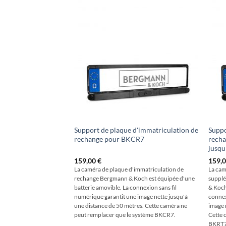
Support de plaque d'immatriculation de
Suppo
rechange pour BKCR7
recha
jusqu
159,00
€
159,
La caméra de plaque d'immatriculation de
La cam
rechange Bergmann & Koch est équipée d'une
supplé
batterie amovible. La connexion sans fil
& Koch
numérique garantit une image nette jusqu'à
connex
une distance de 50 mètres. Cette caméra ne
image 
peut remplacer que le système BKCR7.
Cette 
BKRT7 