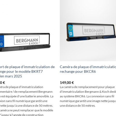
rt de plaque d'immatriculation de
Caméra de plaque d'immatriculati
nge pour le modèle BKRT7
rechange pour BKCR6
'en mars 2025
00
€
149,00
€
éra de plaque d'immatriculation
La caméra de remplacement pour plaque
mentaire / de remplacement Bergmann
d'immatriculation Bergmann & Koch dest
 est équipée d'une batterie amovible. La
au système BKCR6. La connexion sans fil
ion sans fil numérique garantit une
numérique garantit une image nette jusqu
nette jusqu'à une distance de 50 mètres.
une distance de 50 mètres.
caméra ne peut remplacer que le modèle
jusqu'à l'année de construction