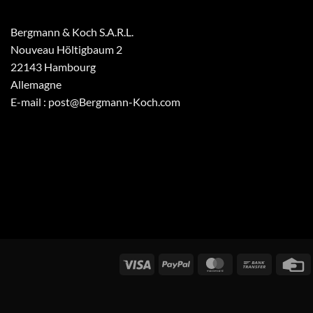
Bergmann & Koch S.A.R.L.
Nouveau Höltigbaum 2
22143 Hambourg
Allemagne
E-mail : post@Bergmann-Koch.com
Visa
PayPal
MasterCard
Virement
C
bancaire
d
c