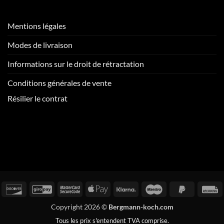
Mentions légales
Modes de livraison
Informations sur le droit de rétractation
Conditions générales de vente
Résilier le contrat
arte
Découvrez
GiroPay
MasterCard
Apple
Klarna
Maestro
PayPal
F
e
2
Pay
2
Copyright 2026 ©
Bergmann-koch.com
rédit
Tous les prix s'entendent TVA comprise.