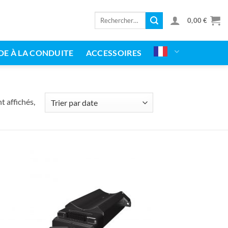
Rechercher
0,00
€
:
DE À LA CONDUITE
ACCESSOIRES
classés
t affichés,
par
date