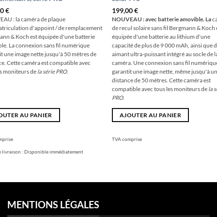
00
€
199,00
€
AU : la caméra de plaque
NOUVEAU : avec batterie amovible. La
c
triculation d'appoint / de remplacement
de recul solaire sans fil Bergmann & Koch 
nn & Koch est équipée d'une batterie
équipée d'une batterie au lithium d'une
le. La connexion sans fil numérique
capacité de plus de 9 000 mAh, ainsi que 
it une image nette jusqu'à 50 mètres de
aimant ultra-puissant intégré au socle de l
ce. Cette caméra est compatible avec
caméra. Une connexion sans fil numériqu
es moniteurs de
la série PRO
.
garantit une image nette, même jusqu'à u
distance de 50 mètres. Cette caméra est
compatible avec tous les moniteurs de
la 
PRO
.
OUTER AU PANIER
AJOUTER AU PANIER
mprise
TVA comprise
 livraison :
Disponible immédiatement
MENTIONS LÉGALES