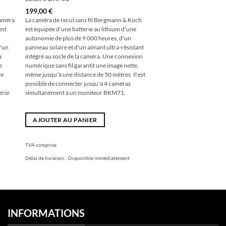
199,00
€
améra
La caméra de recul sans fil Bergmann & Koch
est
est équipée d'une batterie au lithium d'une
autonomie de plus de 9 000 heures, d'un
d'un
panneau solaire et d'un aimant ultra-résistant
a
intégré au socle de la caméra. Une connexion
e
numérique sans fil garantit une image nette,
ne
même jusqu'à une distance de 50 mètres. Il est
possible de connecter jusqu'à 4 caméras
série
simultanément à un moniteur BKM71.
AJOUTER AU PANIER
TVA comprise
Délai de livraison :
Disponible immédiatement
INFORMATIONS