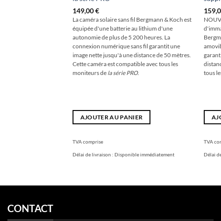
149,00
€
159,
La caméra solaire sans fil Bergmann & Koch est
NOUVE
équipée d'une batterie au lithium d'une
d'imma
autonomie de plus de 5 200 heures. La
Bergma
connexion numérique sans fil garantit une
amovib
image nette jusqu'à une distance de 50 mètres.
garant
Cette caméra est compatible avec tous les
distan
moniteurs de
la série PRO
.
tous l
AJOUTER AU PANIER
AJ
TVA comprise
TVA co
Délai de livraison :
Disponible immédiatement
Délai de
CONTACT