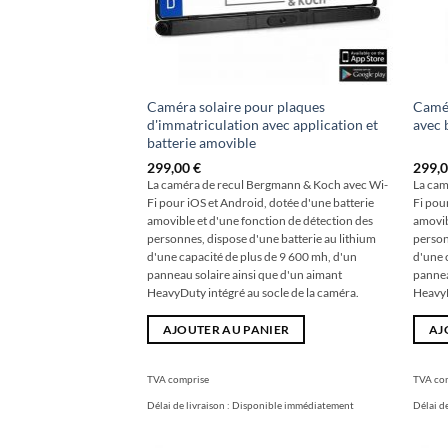
Caméra solaire pour plaques
Camér
d'immatriculation avec application et
avec 
batterie amovible
299,00
€
299,
La caméra de recul Bergmann & Koch avec Wi-
La cam
Fi pour iOS et Android, dotée d'une batterie
Fi pou
amovible et d'une fonction de détection des
amovib
personnes, dispose d'une batterie au lithium
person
d'une capacité de plus de 9 600 mh, d'un
d'une 
panneau solaire ainsi que d'un aimant
pannea
HeavyDuty intégré au socle de la caméra.
HeavyD
AJOUTER AU PANIER
AJ
TVA comprise
TVA co
Délai de livraison :
Disponible immédiatement
Délai de