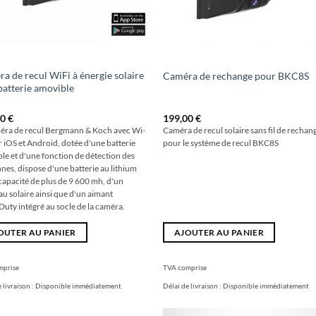
a de recul WiFi à énergie solaire
Caméra de rechange pour BKC8S
batterie amovible
00
€
199,00
€
éra de recul Bergmann & Koch avec Wi-
Caméra de recul solaire sans fil de rechan
r iOS et Android, dotée d'une batterie
pour le système de recul BKC8S
le et d'une fonction de détection des
nes, dispose d'une batterie au lithium
capacité de plus de 9 600 mh, d'un
u solaire ainsi que d'un aimant
uty intégré au socle de la caméra.
OUTER AU PANIER
AJOUTER AU PANIER
mprise
TVA comprise
 livraison :
Disponible immédiatement
Délai de livraison :
Disponible immédiatement