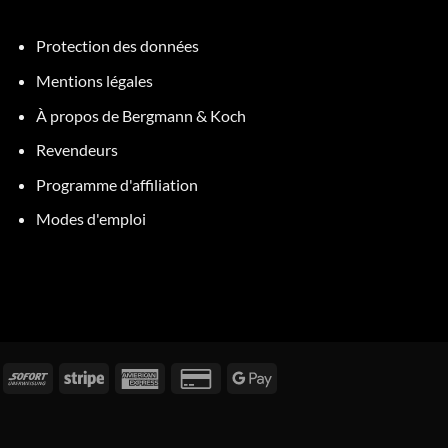
Protection des données
Mentions légales
À propos de Bergmann & Koch
Revendeurs
Programme d'affiliation
Modes d'emploi
acture
Tout
Bande
American
Carte
Google
de
Express
de
Pay
suite
crédit
2