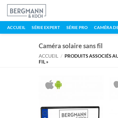
Aller
au
contenu
ACCUEIL
SÉRIE EXPERT
SÉRIE PRO
CAMÉRA DE
Caméra solaire sans fil
ACCUEIL
/
PRODUITS ASSOCIÉS AU
FIL »