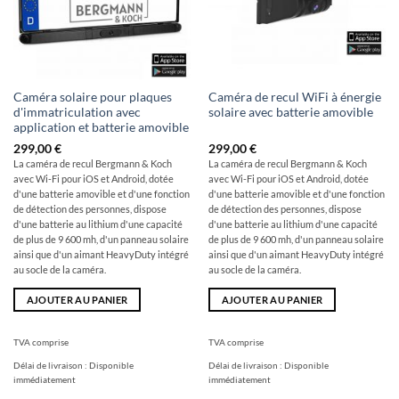
Caméra solaire pour plaques
Caméra de recul WiFi à énergie
d'immatriculation avec
solaire avec batterie amovible
application et batterie amovible
299,00
€
299,00
€
La caméra de recul Bergmann & Koch
La caméra de recul Bergmann & Koch
avec Wi-Fi pour iOS et Android, dotée
avec Wi-Fi pour iOS et Android, dotée
d'une batterie amovible et d'une fonction
d'une batterie amovible et d'une fonction
de détection des personnes, dispose
de détection des personnes, dispose
d'une batterie au lithium d'une capacité
d'une batterie au lithium d'une capacité
de plus de 9 600 mh, d'un panneau solaire
de plus de 9 600 mh, d'un panneau solaire
ainsi que d'un aimant HeavyDuty intégré
ainsi que d'un aimant HeavyDuty intégré
au socle de la caméra.
au socle de la caméra.
AJOUTER AU PANIER
AJOUTER AU PANIER
TVA comprise
TVA comprise
Délai de livraison :
Disponible
Délai de livraison :
Disponible
immédiatement
immédiatement