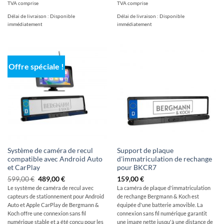
TVA comprise
TVA comprise
Délai de livraison :
Disponible
Délai de livraison :
Disponible
immédiatement
immédiatement
Offre spéciale !
Système de caméra de recul
Support de plaque
compatible avec Android Auto
d'immatriculation de rechange
et CarPlay
pour BKCR7
Le
Le
599,00
€
489,00
€
159,00
€
prix
prix
Le système de caméra de recul avec
La caméra de plaque d'immatriculation
initial
actuel
capteurs de stationnement pour Android
de rechange Bergmann & Koch est
était
est
de
de
Auto et Apple CarPlay de Bergmann &
équipée d'une batterie amovible. La
:
:
Koch offre une connexion sans fil
connexion sans fil numérique garantit
599,00
489,00
numérique stable et a été conçu pour les
une image nette jusqu'à une distance de