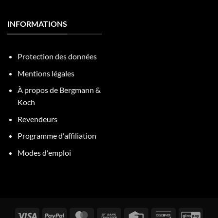
INFORMATIONS
Protection des données
Mentions légales
À propos de Bergmann &
Koch
Revendeurs
Programme d'affiliation
Modes d'emploi
Visa
PayPal
MasterCard
Virement
Carte
Découvrez
GiroP