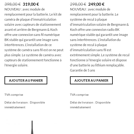
Le
Le
Le
Le
398,00
€
319,00
€
298,00
€
249,00
€
prix
prix
prix
prix
NOUVEAU : avec module de
NOUVEAU : avec module de
initial
actuel
initial
actuel
remplacement pour la batterie. Le kit de
remplacement pour la batterie. Le
était
est
était
est
de
de
de
de
caméra de plaque d'immatriculation
système de recul à plaque
:
:
:
249,00
solaire avec capteurs de stationnement
d'immatriculation solaire de Bergmann &
398,00
319,00
298,00
€.
avant et arrière de Bergmann & Koch
Koch offre une connexion radio BK
€
€.
€
offre une connexion sans fil numérique
numérique stable qui garantit une image
BK stable qui garantit une image sans
sans interférences. L'installation du
interférences. L'installation de ce
système de recul à plaque
système de caméra sans fil est on ne peut
d'immatriculation sans fil est
plus simple. Le système de caméra avec
extrêmement simple. Le système de recul
capteurs de stationnement fonctionne à
fonctionne à l'énergie solaire et dispose
l'énergie solaire.
d'une batterie au lithium remplaçable.
Garantie de 5 ans
AJOUTER AU PANIER
AJOUTER AU PANIER
TVA comprise
TVA comprise
Délai de livraison :
Disponible
Délai de livraison :
Disponible
immédiatement
immédiatement