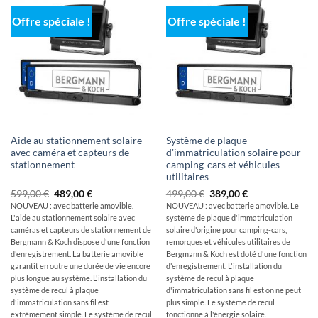
Offre spéciale !
Offre spéciale !
Aide au stationnement solaire
Système de plaque
avec caméra et capteurs de
d'immatriculation solaire pour
stationnement
camping-cars et véhicules
utilitaires
Le
Le
Le
Le
599,00
€
489,00
€
499,00
€
389,00
€
prix
prix
prix
prix
NOUVEAU : avec batterie amovible.
NOUVEAU : avec batterie amovible. Le
initial
actuel
initial
actuel
L'aide au stationnement solaire avec
système de plaque d'immatriculation
était
est
était
est
de
de
de
de
caméras et capteurs de stationnement de
solaire
d'origine
pour camping-cars,
:
:
:
389,00
Bergmann & Koch dispose d'une fonction
remorques et véhicules utilitaires
de
599,00
489,00
499,00
€.
d'enregistrement. La batterie amovible
Bergmann & Koch est doté d'une fonction
€
€.
€
garantit en outre une durée de vie encore
d'enregistrement. L'installation du
plus longue au système. L'installation du
système de recul à plaque
système de recul à plaque
d'immatriculation sans fil est on ne peut
d'immatriculation sans fil est
plus simple. Le système de recul
extrêmement simple. Le système de recul
fonctionne à l'énergie solaire.