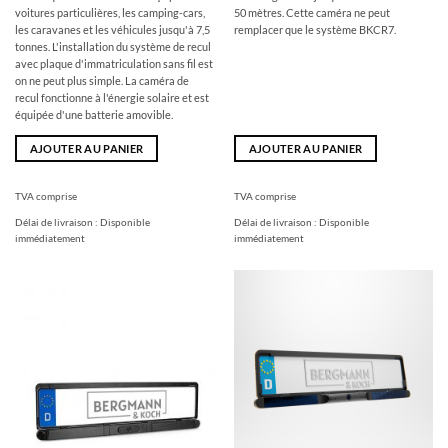
€
€.
voitures particulières, les camping-cars,
50 mètres. Cette caméra ne peut
les caravanes et les véhicules jusqu'à 7,5
remplacer que le système BKCR7.
tonnes. L'installation du système de recul
avec plaque d'immatriculation sans fil est
on ne peut plus simple. La caméra de
recul fonctionne à l'énergie solaire et est
équipée d'une batterie amovible.
AJOUTER AU PANIER
AJOUTER AU PANIER
TVA comprise
TVA comprise
Délai de livraison :
Disponible
Délai de livraison :
Disponible
immédiatement
immédiatement