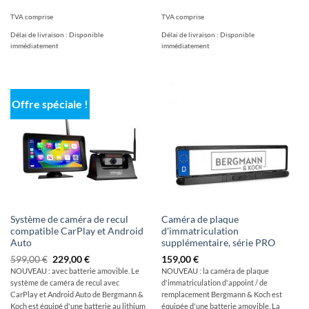
TVA comprise
TVA comprise
Délai de livraison :
Disponible
Délai de livraison :
Disponible
immédiatement
immédiatement
Offre spéciale !
Système de caméra de recul
Caméra de plaque
compatible CarPlay et Android
d'immatriculation
Auto
supplémentaire, série PRO
Le
Le
599,00
€
229,00
€
159,00
€
prix
prix
NOUVEAU : avec batterie amovible. Le
NOUVEAU : la caméra de plaque
initial
actuel
système de caméra de recul avec
d'immatriculation d'appoint / de
était
est
de
de
CarPlay et Android Auto de Bergmann &
remplacement Bergmann & Koch est
:
:
Koch est équipé d'une batterie au lithium
équipée d'une batterie amovible. La