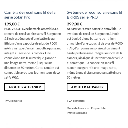
Caméra de recul sans fil de la
Système de recul solaire sans fil
série Solar Pro
BKR8S série PRO
199,00
€
399,00
€
NOUVEAU : avec batterie amovible. La
NOUVEAU : avec batterie amovible
. Le
caméra de recul solaire sans fil Bergmann
système de recul de Bergmann & Koch
& Koch est équipée d'une batterie au
est équipé d'une batterie au lithium
lithium d'une capacité de plus de 9 000
amovible d'une capacité de plus de 9 000
mAh, ainsi que d'un aimant ultra-puissant
mAh, d'un panneau solaire, d'un aimant
intégré au socle de la caméra. Une
haute performance intégré au socle de la
connexion sans fil numérique garantit
caméra, ainsi que d'une fonction de veille
une image nette, même jusqu'à une
automatique. La connexion sans fil
distance de 50 mètres. Cette caméra est
numérique garantit une image nette,
compatible avec tous les moniteurs de
la
même à une distance pouvant atteindre
série PRO
.
50 mètres.
AJOUTER AU PANIER
AJOUTER AU PANIER
TVA comprise
TVA comprise
Délai de livraison :
Disponible
immédiatement