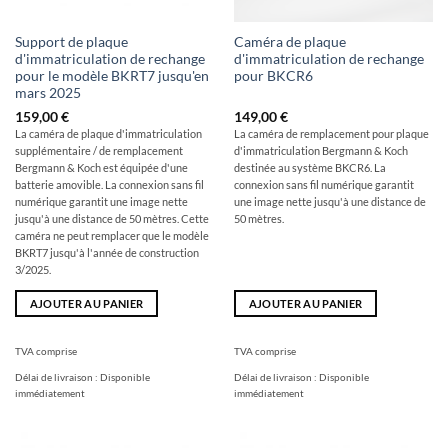
Support de plaque
Caméra de plaque
d'immatriculation de rechange
d'immatriculation de rechange
pour le modèle BKRT7 jusqu'en
pour BKCR6
mars 2025
159,00
€
149,00
€
La caméra de plaque d'immatriculation
La caméra de remplacement pour plaque
supplémentaire / de remplacement
d'immatriculation Bergmann & Koch
Bergmann & Koch est équipée d'une
destinée au système BKCR6. La
batterie amovible. La connexion sans fil
connexion sans fil numérique garantit
numérique garantit une image nette
une image nette jusqu'à une distance de
jusqu'à une distance de 50 mètres. Cette
50 mètres.
caméra ne peut remplacer que le modèle
BKRT7 jusqu'à l'année de construction
3/2025.
AJOUTER AU PANIER
AJOUTER AU PANIER
TVA comprise
TVA comprise
Délai de livraison :
Disponible
Délai de livraison :
Disponible
immédiatement
immédiatement