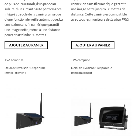
599,00
229,00
de plus de 9 000 mAh, d'un panneau
connexion sans fil numérique garantit
€
€.
solaire, d'un aimant haute performance
une image nette jusqu'à 50 mètres de
intégré au socle de la caméra, ainsi que
distance. Cette caméra est compatible
d'une fonction de veille automatique. La
avec tous les moniteurs de
la série PRO
.
connexion sans fil numérique garantit
une image nette, même à une distance
pouvant atteindre 50 mètres.
AJOUTER AU PANIER
AJOUTER AU PANIER
TVA comprise
TVA comprise
Délai de livraison :
Disponible
Délai de livraison :
Disponible
immédiatement
immédiatement