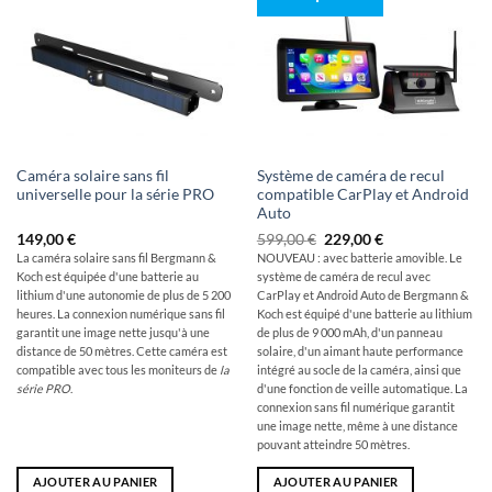
Caméra solaire sans fil
Système de caméra de recul
universelle pour la série PRO
compatible CarPlay et Android
Auto
Le
Le
149,00
€
599,00
€
229,00
€
prix
prix
La caméra solaire sans fil Bergmann &
NOUVEAU : avec batterie amovible. Le
initial
actuel
Koch est équipée d'une batterie au
système de caméra de recul avec
était
est
de
de
lithium d'une autonomie de plus de 5 200
CarPlay et Android Auto de Bergmann &
:
:
heures. La connexion numérique sans fil
Koch est équipé d'une batterie au lithium
599,00
229,00
garantit une image nette jusqu'à une
de plus de 9 000 mAh, d'un panneau
€
€.
distance de 50 mètres. Cette caméra est
solaire, d'un aimant haute performance
compatible avec tous les moniteurs de
la
intégré au socle de la caméra, ainsi que
série PRO
.
d'une fonction de veille automatique. La
connexion sans fil numérique garantit
une image nette, même à une distance
pouvant atteindre 50 mètres.
AJOUTER AU PANIER
AJOUTER AU PANIER