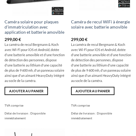
Caméra solaire pour plaques
Caméra de recul WiFi à énergie
d'immatriculation avec
solaire avec batterie amovible
application et batterie amovible
299,00
€
299,00
€
La caméra de recul Bergmann & Koch
La caméra de recul Bergmann & Koch
avec Wi-Fi pour iOS et Android, dotée
avec Wi-Fi pour iOS et Android, dotée
d'une batterie amovible et d'une fonction
d'une batterie amovible et d'une fonction
de détection des personnes, dispose
de détection des personnes, dispose
d'une batterie au lithium d'une capacité
d'une batterie au lithium d'une capacité
de plus de 9 600 mh, d'un panneau solaire
de plus de 9 600 mh, d'un panneau solaire
ainsi que d'un aimant HeavyDuty intégré
ainsi que d'un aimant HeavyDuty intégré
au socle de la caméra.
au socle de la caméra.
AJOUTER AU PANIER
AJOUTER AU PANIER
TVA comprise
TVA comprise
Délai de livraison :
Disponible
Délai de livraison :
Disponible
immédiatement
immédiatement