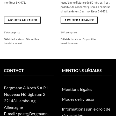
moniteur BKM71.
jusqu'à une distance de 50 mètres. Il est
possible de connecter jusqu'à 4 caméras
simultanément à un moniteur BKM71.
AJOUTER AU PANIER
AJOUTER AU PANIER
TVA comprise
TVA comprise
Délai de livraison :
Disponible
Délai de livraison :
Disponible
immédiatement
immédiatement
CONTACT
MENTIONS LÉGALES
Bergmann & Koch S.A.R.L.
Mentions légales
Nouveau Höltigbaum 2
Modes de livraison
22143 Hambourg
Allemagne
Informations sur le droit de
E-mail : post@Bergmann-
rétractation