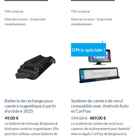
TVA comprise
TVA comprise
Délai de livraison :
Disponible
Délai de livraison :
Disponible
immédiatement
immédiatement
Offre spéciale !
Batterie de rechange pour
Système de caméra de recul
caméra magnétique à partir
compatible avec Android Auto
d'octobre 2025
et CarPlay
Le
Le
49,00
€
599,00
€
489,00
€
prix
prix
La batterie de rechange Bergmann &
Le système de caméra de recul avec
initial
actuel
Koch pour caméras magnétiques. Elle
capteurs de stationnement pour Android
était
est
de
de
peut être utilisée comme batterie de
Auto et Apple CarPlay de Bergmann &