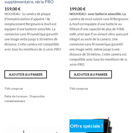
supplémentaire, série PRO
159,00
€
199,00
€
NOUVEAU : la caméra de plaque
NOUVEAU : avec batterie amovible. La
d'immatriculation d'appoint / de
caméra de recul solaire sans fil Bergmann
remplacement Bergmann & Koch est
& Koch est équipée d'une batterie au
équipée d'une batterie amovible. La
lithium d'une capacité de plus de 9 000
connexion sans fil numérique garantit
mAh, ainsi que d'un aimant ultra-puissant
une image nette jusqu'à 50 mètres de
intégré au socle de la caméra. Une
distance. Cette caméra est compatible
connexion sans fil numérique garantit
avec tous les moniteurs de
la série PRO
.
une image nette, même jusqu'à une
distance de 50 mètres. Cette caméra est
compatible avec tous les moniteurs de
la
série PRO
.
AJOUTER AU PANIER
AJOUTER AU PANIER
TVA comprise
TVA comprise
Délai de livraison :
Disponible
immédiatement
Offre spéciale !