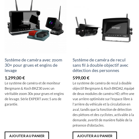
Système de caméra avec zoom
Système de caméra de recul
30× pour grues et engins de
sans fil à double objectif avec
levage
détection des personnes
1.299,00
€
599,00
€
Le système de caméra et de moniteur
Le système de caméra de recul à double
Bergmann & Koch BKZ30 avec un
objectif Bergmann & Koch BKDA2, équipé
véritable zoom 30x pour grues et engins
de deux modules de caméra HD, offre une
de levage. Série EXPERT avec 5 ans de
vue arrière optimisée sur l'espace libre à
garantie.
l'arrière du véhicule et la circulation en
aval, tandis que la fonction de détection
des piétons et des cyclistes, activable à la
demande, avertit de manière fiable de la
présence d'obstacles.
AJOUTER AU PANIER
AJOUTER AU PANIER