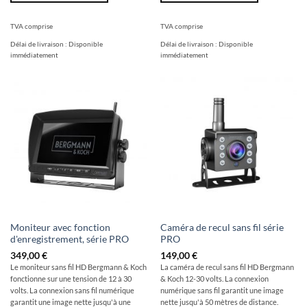
TVA comprise
TVA comprise
Délai de livraison :
Disponible
Délai de livraison :
Disponible
immédiatement
immédiatement
Moniteur avec fonction
Caméra de recul sans fil série
d'enregistrement, série PRO
PRO
349,00
€
149,00
€
Le moniteur sans fil HD Bergmann & Koch
La caméra de recul sans fil HD Bergmann
fonctionne sur une tension de 12 à 30
& Koch 12-30 volts. La connexion
volts. La connexion sans fil numérique
numérique sans fil garantit une image
garantit une image nette jusqu'à une
nette jusqu'à 50 mètres de distance.