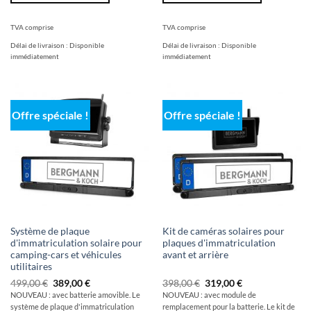
TVA comprise
TVA comprise
Délai de livraison :
Disponible
Délai de livraison :
Disponible
immédiatement
immédiatement
Offre spéciale !
Offre spéciale !
Système de plaque
Kit de caméras solaires pour
d'immatriculation solaire pour
plaques d'immatriculation
camping-cars et véhicules
avant et arrière
utilitaires
Le
Le
Le
Le
499,00
€
389,00
€
398,00
€
319,00
€
prix
prix
prix
prix
NOUVEAU : avec batterie amovible. Le
NOUVEAU : avec module de
initial
actuel
initial
actuel
système de plaque d'immatriculation
remplacement pour la batterie. Le kit de
était
est
était
est