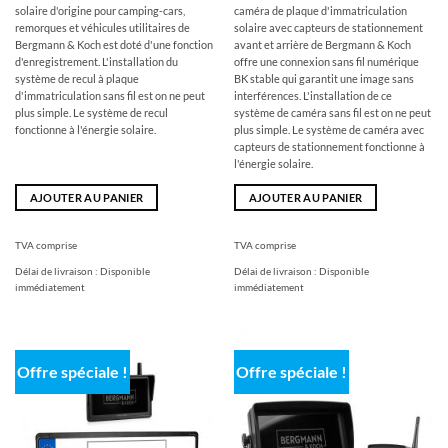
de
de
de
de
solaire
d'origine
pour camping-cars,
caméra de plaque d'immatriculation
:
389,00
:
:
remorques et véhicules utilitaires
de
solaire avec capteurs de stationnement
499,00
€.
398,00
319,00
Bergmann & Koch est doté d'une fonction
avant et arrière de Bergmann & Koch
€
€
€.
d'enregistrement. L'installation du
offre une connexion sans fil numérique
système de recul à plaque
BK stable qui garantit une image sans
d'immatriculation sans fil est on ne peut
interférences. L'installation de ce
plus simple. Le système de recul
système de caméra sans fil est on ne peut
fonctionne à l'énergie solaire.
plus simple. Le système de caméra avec
capteurs de stationnement fonctionne à
l'énergie solaire.
AJOUTER AU PANIER
AJOUTER AU PANIER
TVA comprise
TVA comprise
Délai de livraison :
Disponible
Délai de livraison :
Disponible
immédiatement
immédiatement
Offre spéciale !
Offre spéciale !