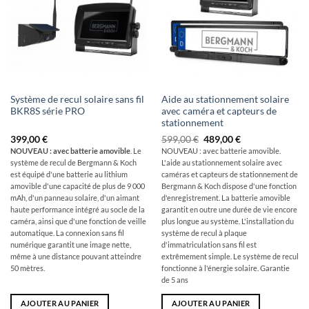
Système de recul solaire sans fil
Aide au stationnement solaire
BKR8S série PRO
avec caméra et capteurs de
stationnement
Le
Le
399,00
€
599,00
€
489,00
€
prix
prix
NOUVEAU : avec batterie amovible
. Le
NOUVEAU : avec batterie amovible.
initial
actuel
système de recul de Bergmann & Koch
L'aide au stationnement solaire avec
était
est
de
de
est équipé d'une batterie au lithium
caméras et capteurs de stationnement de
:
:
amovible d'une capacité de plus de 9 000
Bergmann & Koch dispose d'une fonction
599,00
489,00
mAh, d'un panneau solaire, d'un aimant
d'enregistrement. La batterie amovible
€
€.
haute performance intégré au socle de la
garantit en outre une durée de vie encore
caméra, ainsi que d'une fonction de veille
plus longue au système. L'installation du
automatique. La connexion sans fil
système de recul à plaque
numérique garantit une image nette,
d'immatriculation sans fil est
même à une distance pouvant atteindre
extrêmement simple. Le système de recul
50 mètres.
fonctionne à l'énergie solaire. Garantie
de 5 ans
AJOUTER AU PANIER
AJOUTER AU PANIER