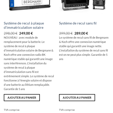
Système de recul à plaque
Système de recul sans fil
d'immatriculation solaire
Le
Le
Le
Le
298,00
€
249,00
€
399,00
€
289,00
€
prix
prix
prix
prix
NOUVEAU : avec module de
Le système de recul sans fil de Bergmann
initial
actuel
initial
actuel
remplacement pour la batterie. Le
& Koch offre une connexion numérique
était
est
était
est
de
de
de
de
système de recul à plaque
stable qui garantit une image nette.
:
249,00
:
289,00
d'immatriculation solaire de Bergmann &
L'installation du système de recul sans fil
298,00
€.
399,00
€.
Koch offre une connexion radio BK
est on ne peut plus simple. Garantie de 5
€
€
numérique stable qui garantit une image
ans
sans interférences. L'installation du
système de recul à plaque
d'immatriculation sans fil est
extrêmement simple. Le système de recul
fonctionne à l'énergie solaire et dispose
d'une batterie au lithium remplaçable.
Garantie de 5 ans
AJOUTER AU PANIER
AJOUTER AU PANIER
TVA comprise
TVA comprise