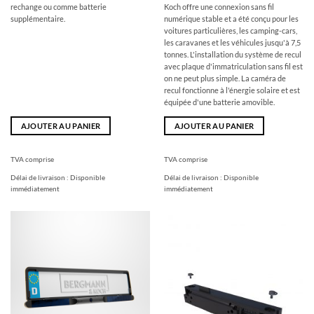
:
:
rechange ou comme batterie
Koch offre une connexion sans fil
599,00
489,00
supplémentaire.
numérique stable et a été conçu pour les
€
€.
voitures particulières, les camping-cars,
les caravanes et les véhicules jusqu'à 7,5
tonnes. L'installation du système de recul
avec plaque d'immatriculation sans fil est
on ne peut plus simple. La caméra de
recul fonctionne à l'énergie solaire et est
équipée d'une batterie amovible.
AJOUTER AU PANIER
AJOUTER AU PANIER
TVA comprise
TVA comprise
Délai de livraison :
Disponible
Délai de livraison :
Disponible
immédiatement
immédiatement