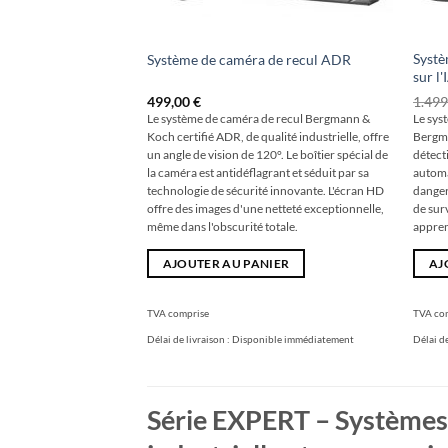
Systè
Système de caméra de recul ADR
sur l'
499,00
€
1.49
Le système de caméra de recul Bergmann &
Le sys
Koch certifié ADR, de qualité industrielle, offre
Bergma
un angle de vision de 120°. Le boîtier spécial de
détect
la caméra est antidéflagrant et séduit par sa
automa
technologie de sécurité innovante. L'écran HD
danger.
offre des images d'une netteté exceptionnelle,
de sur
même dans l'obscurité totale.
appre
AJOUTER AU PANIER
AJ
TVA comprise
TVA co
Délai de livraison :
Disponible immédiatement
Délai de
Série EXPERT – Systèmes 