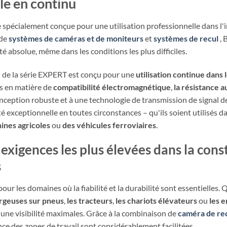
le en continu
 spécialement conçue pour une utilisation professionnelle dans l'in
 de
systèmes de caméras et de moniteurs
et
systèmes de recul
, 
té absolue, même dans les conditions les plus difficiles.
r
de la série EXPERT est conçu pour une
utilisation continue dan
es en matière de
compatibilité électromagnétique
,
la résistance a
onception robuste et à une technologie de transmission de signal 
é exceptionnelle en toutes circonstances – qu'ils soient utilisés d
ines agricoles
ou
des véhicules ferroviaires
.
xigences les plus élevées dans la cons
s
r les domaines où la fiabilité et la durabilité sont essentielles. 
argeuses sur pneus
,
les tracteurs
,
les chariots élévateurs
ou
les e
une visibilité maximales. Grâce à la combinaison de
caméra de re
nce des zones de travail sont considérablement facilitées.