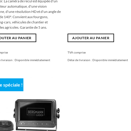
er. La caméra de recul est équipée d'un
€
€.
teur automatique, d'une vision
ne, d'une résolution HD et d'un angle de
 de 140°. Convient aux fourgons,
g-cars, véhicules de chantier et
les agricoles. Garantie de 5 ans.
OUTER AU PANIER
AJOUTER AU PANIER
mprise
TVA comprise
 livraison :
Disponible immédiatement
Délai de livraison :
Disponible immédiatement
e spéciale !