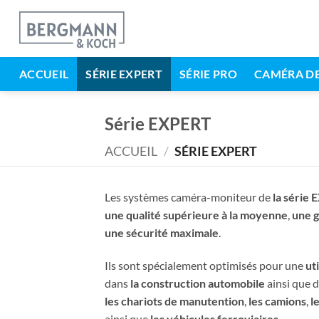
Aller
au
contenu
ACCUEIL
SÉRIE EXPERT
SÉRIE PRO
CAMÉRA DE
Série EXPERT
ACCUEIL
/
SÉRIE EXPERT
Les systèmes caméra-moniteur de
la série
une qualité supérieure à la moyenne
,
une g
une sécurité maximale
.
Ils sont spécialement optimisés pour une
ut
dans
la construction automobile
ainsi que 
les chariots de manutention
,
les camions
,
l
ainsi que
les véhicules ferroviaires
.