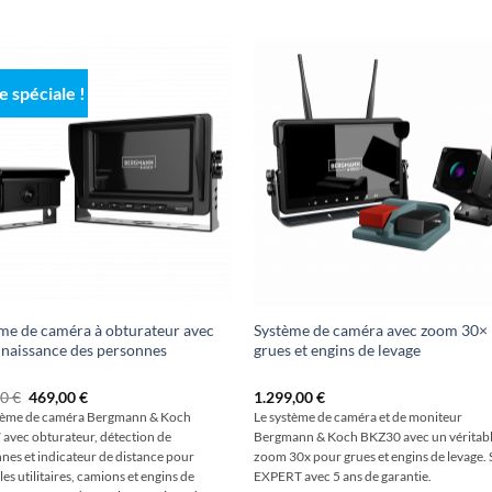
e spéciale !
me de caméra à obturateur avec
Système de caméra avec zoom 30×
naissance des personnes
grues et engins de levage
Le
Le
00
€
469,00
€
1.299,00
€
prix
prix
tème de caméra Bergmann & Koch
Le système de caméra et de moniteur
initial
actuel
avec obturateur, détection de
Bergmann & Koch BKZ30 avec un véritab
était
est
de
de
nes et indicateur de distance pour
zoom 30x pour grues et engins de levage. 
:
:
es utilitaires, camions et engins de
EXPERT avec 5 ans de garantie.
599,00
469,00