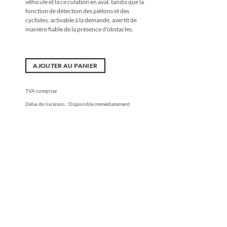
véhicule et la circulation en aval, tandis que la
fonction de détection des piétons et des
cyclistes, activable à la demande, avertit de
manière fiable de la présence d'obstacles.
AJOUTER AU PANIER
TVA comprise
Délai de livraison :
Disponible immédiatement