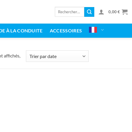
Rechercher
0,00
€
:
DE À LA CONDUITE
ACCESSOIRES
classés
t affichés,
par
date