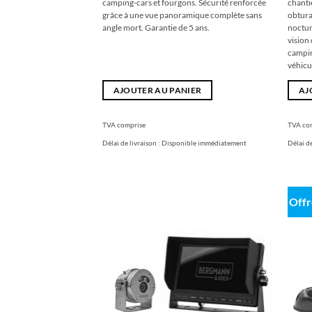
camping-cars et fourgons. Sécurité renforcée
chanti
grâce à une vue panoramique complète sans
obtura
angle mort. Garantie de 5 ans.
noctur
vision
campin
véhicu
AJOUTER AU PANIER
AJ
TVA comprise
TVA co
Délai de livraison :
Disponible immédiatement
Délai de
Offr