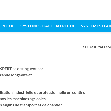
 RECUL
SYSTÈMES D'AIDE AU RECUL
SYSTÈMES D'AI
Les 6 résultats son
 EXPERT
se distinguent par
rande longévité
et
ilisation industrielle et professionnelle en continu
dans
les machines agricoles
,
es engins de transport et de chantier