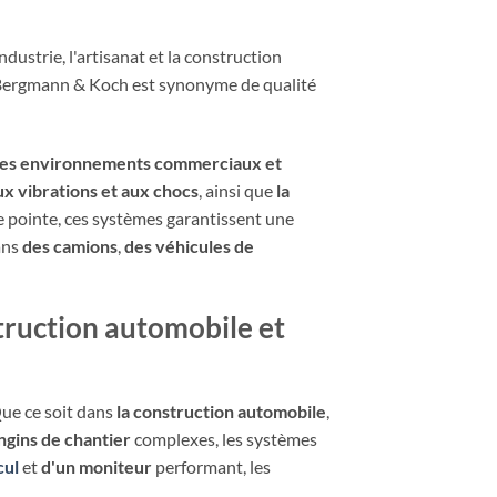
dustrie, l'artisanat et la construction
Bergmann & Koch est synonyme de qualité
s les environnements commerciaux et
ux vibrations et aux chocs
, ainsi que
la
de pointe, ces systèmes garantissent une
ans
des camions
,
des véhicules de
truction automobile et
Que ce soit dans
la construction automobile
,
ngins de chantier
complexes, les systèmes
cul
et
d'un moniteur
performant, les