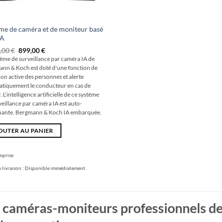
me de caméra et de moniteur basé
IA
Le
Le
9,00
€
899,00
€
prix
prix
tème de surveillance par caméra IA de
initial
actuel
nn & Koch est doté d'une fonction de
était
est
de
de
ion active des personnes et alerte
:
:
tiquement le conducteur en cas de
1
899,00
 L'intelligence artificielle de ce système
499,00
€.
veillance par caméra IA est auto-
€
nante. Bergmann & Koch IA embarquée.
OUTER AU PANIER
mprise
 livraison :
Disponible immédiatement
caméras-moniteurs professionnels dest