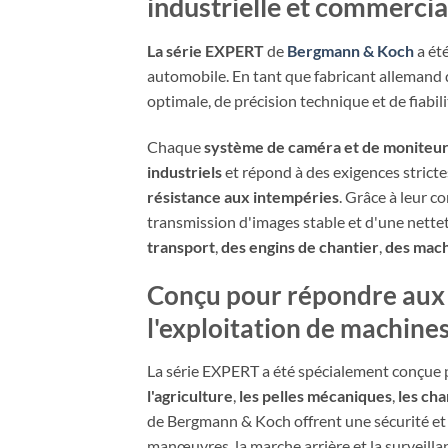
industrielle et commercia
La série EXPERT
de
Bergmann & Koch
a été
automobile. En tant que fabricant allemand
optimale, de précision technique et de fiabili
Chaque
système de caméra et de moniteu
industriels
et répond à des exigences strict
résistance aux intempéries
. Grâce à leur c
transmission d'images stable et d'une nettet
transport
,
des engins de chantier
,
des mach
Conçu pour répondre aux e
l'exploitation de machine
La série EXPERT a été spécialement conçue pou
l'agriculture
,
les pelles mécaniques
,
les ch
de Bergmann & Koch offrent une sécurité et 
manœuvres, la marche arrière et la surveilla