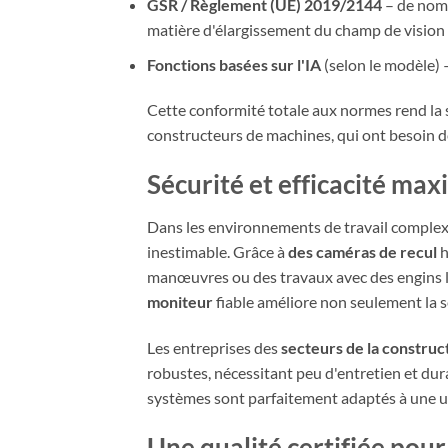
GSR / Règlement (UE) 2019/2144
– de nomb
matière d'élargissement du champ de vision e
Fonctions basées sur l'IA
(selon le modèle) 
Cette conformité totale aux normes rend la 
constructeurs de machines, qui ont besoin de
Sécurité et efficacité m
Dans les environnements de travail complexes, 
inestimable. Grâce à
des caméras de recul
h
manœuvres ou des travaux avec des engins l
moniteur
fiable améliore non seulement la sé
Les entreprises des
secteurs de la construc
robustes, nécessitant peu d'entretien et du
systèmes sont parfaitement adaptés à une util
Une qualité certifiée pour 