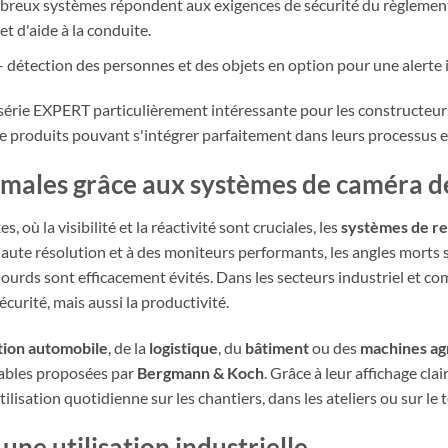
reux systèmes répondent aux exigences de sécurité du règlement 
t d'aide à la conduite.
– détection des personnes et des objets en option pour une alerte i
série EXPERT particulièrement intéressante pour les constructeurs 
 produits pouvant s'intégrer parfaitement dans leurs processus ex
aximales grâce aux systèmes de caméra 
où la visibilité et la réactivité sont cruciales, les
systèmes de re
aute résolution et à des moniteurs performants, les angles morts so
ourds sont efficacement évités. Dans les secteurs industriel et
curité, mais aussi la productivité.
tion automobile
, de la
logistique
, du
bâtiment
ou des
machines ag
rables proposées par
Bergmann & Koch
. Grâce à leur affichage clair
isation quotidienne sur les chantiers, dans les ateliers ou sur le t
une utilisation industrielle