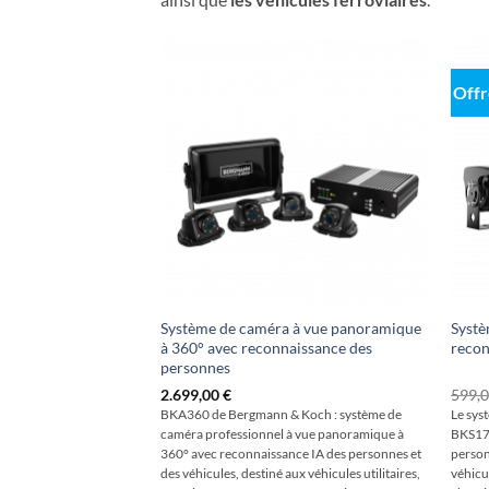
Offr
Système de caméra à vue panoramique
Systè
à 360° avec reconnaissance des
recon
personnes
2.699,00
€
599,
BKA360 de Bergmann & Koch : système de
Le sys
caméra professionnel à vue panoramique à
BKS17 
360° avec reconnaissance IA des personnes et
person
des véhicules, destiné aux véhicules utilitaires,
véhicul