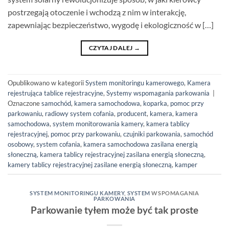
postrzegają otoczenie i wchodzą z nim w interakcję,
zapewniając bezpieczeństwo, wygodę i ekologiczność w […]
CZYTAJ DALEJ
→
Opublikowano w kategorii
System monitoringu kamerowego
,
Kamera
rejestrująca tablice rejestracyjne
,
Systemy wspomagania parkowania
|
Oznaczone
samochód
,
kamera samochodowa
,
koparka
,
pomoc przy
parkowaniu
,
radiowy system cofania
,
producent
,
kamera
,
kamera
samochodowa
,
system monitorowania kamery
,
kamera tablicy
rejestracyjnej
,
pomoc przy parkowaniu
,
czujniki parkowania
,
samochód
osobowy
,
system cofania
,
kamera samochodowa
zasilana energią
słoneczną, kamera tablicy rejestracyjnej zasilana energią słoneczną
,
kamery tablicy rejestracyjnej zasilane energią słoneczną
,
kamper
SYSTEM MONITORINGU KAMERY
,
SYSTEM
WSPOMAGANIA
PARKOWANIA
Parkowanie tyłem może być tak proste