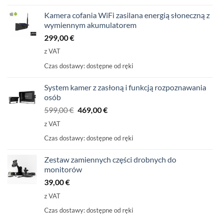
Kamera cofania WiFi zasilana energią słoneczną z
wymiennym akumulatorem
299,00
€
z VAT
Czas dostawy:
dostępne od ręki
System kamer z zasłoną i funkcją rozpoznawania
osób
Pierwotna
Aktualna
599,00
€
469,00
€
cena
cena
z VAT
wynosiła:
wynosi:
Czas dostawy:
dostępne od ręki
599,00
469,00
€
€.
Zestaw zamiennych części drobnych do
monitorów
39,00
€
z VAT
Czas dostawy:
dostępne od ręki