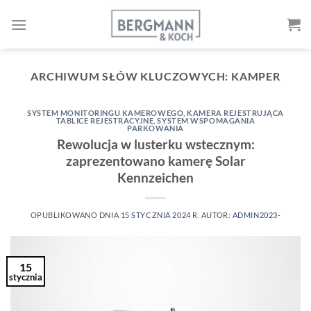
Przejdź
do
treści
ARCHIWUM SŁÓW KLUCZOWYCH:
KAMPER
SYSTEM MONITORINGU KAMEROWEGO
,
KAMERA REJESTRUJĄCA
TABLICE REJESTRACYJNE
,
SYSTEM WSPOMAGANIA
PARKOWANIA
Rewolucja w lusterku wstecznym:
zaprezentowano kamerę Solar
Kennzeichen
OPUBLIKOWANO DNIA
15 STYCZNIA 2024 R.
AUTOR:
ADMIN2023-
15
stycznia