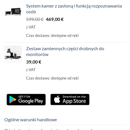
System kamer z zasłoną i funkcją rozpoznawania
osób
Pierwotna
Aktualna
599,00
€
469,00
€
cena
cena
z VAT
wynosiła:
wynosi:
Czas dostawy:
dostępne od ręki
599,00
469,00
€
€.
Zestaw zamiennych części drobnych do
monitorów
39,00
€
z VAT
Czas dostawy:
dostępne od ręki
Ogólne warunki handlowe