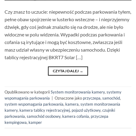
Czy znasz to uczucie: niepewność podczas parkowania tyłem,
pełne obaw spojrzenie w lusterko wsteczne – i nieprzyjemny
dźwięk, gdy coś jednak znalazło się na drodze, ale nie było
widoczne w polu widzenia. Wypadki podczas parkowania i
cofania są irytujące i mogą być kosztowne, zwłaszcza jeśli
masz udział własny w ubezpieczeniu samochodu. Dzięki
tablicy rejestracyjnej BKRT7 Solar […]
CZYTAJ DALEJ
→
Opublikowano w kategorii
System monitorowania kamery
,
systemy
wspomagania parkowania
|
Oznaczone jako
przyczepa
,
samochód
,
system wspomagania parkowania
,
kamera
,
system monitorowania
kamery
,
kamera tablicy rejestracyjnej
,
pojazd użytkowy
,
czujniki
parkowania
,
samochód osobowy
,
kamera cofania
,
przyczepa
kempingowa
,
kamper