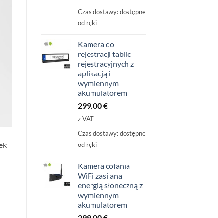
Czas dostawy:
dostępne
od ręki
Kamera do
rejestracji tablic
rejestracyjnych z
aplikacją i
wymiennym
akumulatorem
299,00
€
z VAT
Czas dostawy:
dostępne
ek
od ręki
Kamera cofania
WiFi zasilana
energią słoneczną z
wymiennym
akumulatorem
299,00
€