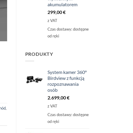
akumulatorem
299,00
€
z VAT
Czas dostawy:
dostępne
od ręki
PRODUKTY
System kamer 360°
Birdview z funkcją
rozpoznawania
osób
2.699,00
€
z VAT
hód
,
Czas dostawy:
dostępne
od ręki