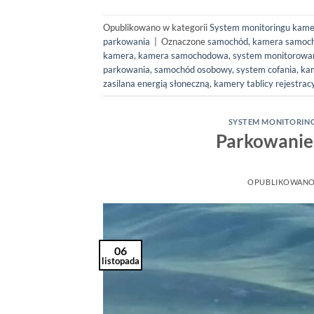
Opublikowano w kategorii
System monitoringu kam
parkowania
|
Oznaczone
samochód
,
kamera samoc
kamera
,
kamera samochodowa
,
system monitorowa
parkowania
,
samochód osobowy
,
system cofania
,
ka
zasilana energią słoneczną
,
kamery tablicy rejestrac
SYSTEM MONITORIN
Parkowanie 
OPUBLIKOWANO
06
listopada