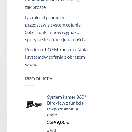
tak proste
Niemiecki producent
przedstawia system cofania
Solar Funk: innowacyjność
spotyka się z funkcjonalnością
Producent OEM kamer cofania
i systemów cofania z obrazem
wideo
PRODUKTY
System kamer 360°
Birdview z funkcją
rozpoznawania
osób
2.699,00
€
z VAT