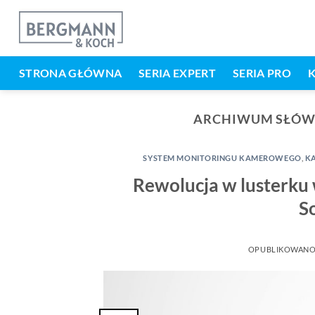
Przejdź
do
treści
STRONA GŁÓWNA
SERIA EXPERT
SERIA PRO
ARCHIWUM SŁÓW
SYSTEM MONITORINGU KAMEROWEGO
,
KA
Rewolucja w lusterk
S
OPUBLIKOWANO