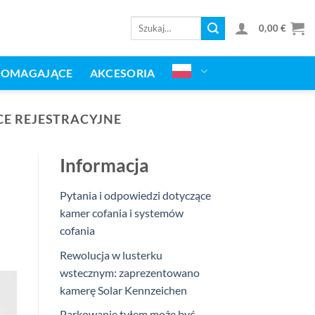
Wyszukaj:
0,00
€
POMAGAJĄCE
AKCESORIA
CE REJESTRACYJNE
Informacja
Pytania i odpowiedzi dotyczące
kamer cofania i systemów
cofania
Rewolucja w lusterku
wstecznym: zaprezentowano
kamerę Solar Kennzeichen
Parkowanie tyłem może być