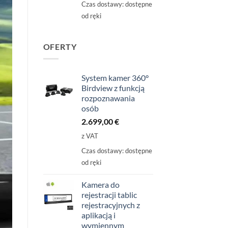
Czas dostawy:
dostępne
od ręki
OFERTY
System kamer 360°
Birdview z funkcją
rozpoznawania
osób
2.699,00
€
z VAT
Czas dostawy:
dostępne
od ręki
Kamera do
rejestracji tablic
rejestracyjnych z
aplikacją i
wymiennym