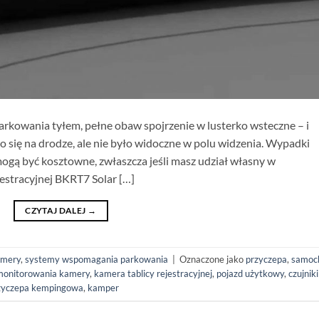
arkowania tyłem, pełne obaw spojrzenie w lusterko wsteczne – i
o się na drodze, ale nie było widoczne w polu widzenia. Wypadki
 mogą być kosztowne, zwłaszcza jeśli masz udział własny w
estracyjnej BKRT7 Solar […]
CZYTAJ DALEJ
→
amery
,
systemy wspomagania parkowania
|
Oznaczone jako
przyczepa
,
samoc
monitorowania kamery
,
kamera tablicy rejestracyjnej
,
pojazd użytkowy
,
czujniki
zyczepa kempingowa
,
kamper