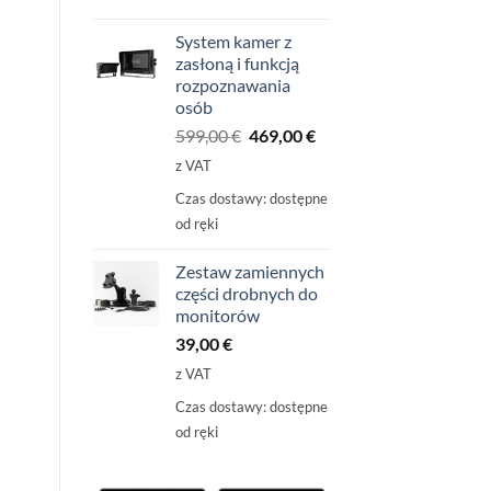
System kamer z
zasłoną i funkcją
rozpoznawania
osób
Pierwotna
Aktualna
599,00
€
469,00
€
cena
cena
z VAT
wynosiła:
wynosi:
Czas dostawy:
dostępne
599,00
469,00
od ręki
€
€.
Zestaw zamiennych
części drobnych do
monitorów
39,00
€
z VAT
Czas dostawy:
dostępne
od ręki