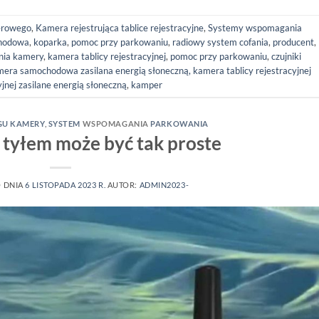
erowego
,
Kamera rejestrująca tablice rejestracyjne
,
Systemy wspomagania
hodowa
,
koparka
,
pomoc przy parkowaniu
,
radiowy system cofania
,
producent
,
nia kamery
,
kamera tablicy rejestracyjnej
,
pomoc przy parkowaniu
,
czujniki
mera samochodowa
zasilana energią słoneczną, kamera tablicy rejestracyjnej
yjnej zasilane energią słoneczną
,
kamper
GU KAMERY
,
SYSTEM
WSPOMAGANIA
PARKOWANIA
tyłem może być tak proste
 DNIA
6 LISTOPADA 2023 R.
AUTOR:
ADMIN2023-