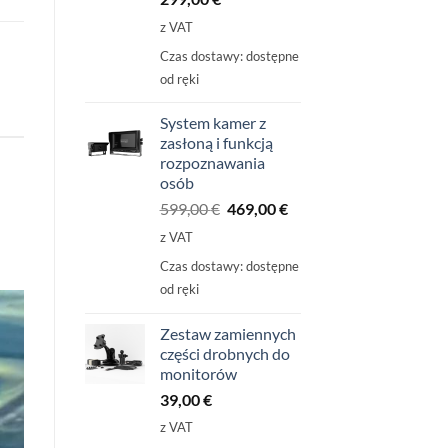
z VAT
Czas dostawy:
dostępne
od ręki
System kamer z
zasłoną i funkcją
rozpoznawania
osób
Pierwotna
Aktualna
599,00
€
469,00
€
cena
cena
z VAT
wynosiła:
wynosi:
Czas dostawy:
dostępne
599,00
469,00
od ręki
€
€.
Zestaw zamiennych
części drobnych do
monitorów
39,00
€
z VAT