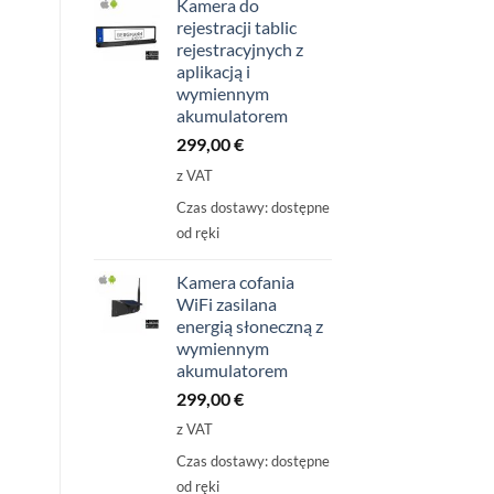
Kamera do
rejestracji tablic
rejestracyjnych z
aplikacją i
wymiennym
akumulatorem
299,00
€
z VAT
Czas dostawy:
dostępne
od ręki
Kamera cofania
WiFi zasilana
energią słoneczną z
wymiennym
akumulatorem
299,00
€
z VAT
Czas dostawy:
dostępne
od ręki