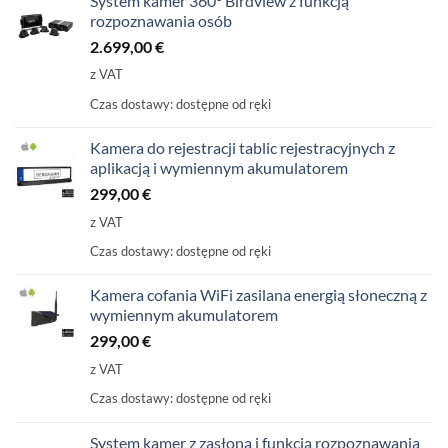
System kamer 360° Birdview z funkcją
rozpoznawania osób
2.699,00
€
z VAT
Czas dostawy:
dostępne od ręki
Kamera do rejestracji tablic rejestracyjnych z
aplikacją i wymiennym akumulatorem
299,00
€
z VAT
Czas dostawy:
dostępne od ręki
Kamera cofania WiFi zasilana energią słoneczną z
wymiennym akumulatorem
299,00
€
z VAT
Czas dostawy:
dostępne od ręki
System kamer z zasłoną i funkcją rozpoznawania