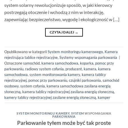
system solarny rewolucjonizuje sposób, w jaki kierowcy
postrzegają otoczenie i wchodzą z nim w interakcję,
zapewniając bezpieczeństwo, wygodę i ekologiczność w […]
CZYTAJ DALEJ
→
Opublikowano w kategorii
System monitoringu kamerowego
,
Kamera
rejestrująca tablice rejestracyjne
,
Systemy wspomagania parkowania
|
Oznaczone
samochód
,
kamera samochodowa
,
koparka
,
pomoc przy
parkowaniu
,
radiowy system cofania
,
producent
,
kamera
,
kamera
samochodowa
,
system monitorowania kamery
,
kamera tablicy
rejestracyjnej
,
pomoc przy parkowaniu
,
czujniki parkowania
,
samochód
osobowy
,
system cofania
,
kamera samochodowa
zasilana energią
słoneczną, kamera tablicy rejestracyjnej zasilana energią słoneczną
,
kamery tablicy rejestracyjnej zasilane energią słoneczną
,
kamper
SYSTEM MONITORINGU KAMERY
,
SYSTEM
WSPOMAGANIA
PARKOWANIA
Parkowanie tyłem może być tak proste