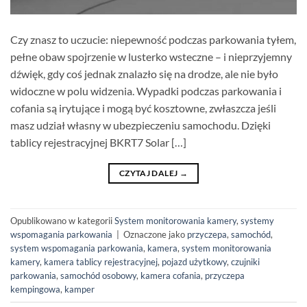
Czy znasz to uczucie: niepewność podczas parkowania tyłem,
pełne obaw spojrzenie w lusterko wsteczne – i nieprzyjemny
dźwięk, gdy coś jednak znalazło się na drodze, ale nie było
widoczne w polu widzenia. Wypadki podczas parkowania i
cofania są irytujące i mogą być kosztowne, zwłaszcza jeśli
masz udział własny w ubezpieczeniu samochodu. Dzięki
tablicy rejestracyjnej BKRT7 Solar […]
CZYTAJ DALEJ
→
Opublikowano w kategorii
System monitorowania kamery
,
systemy
wspomagania parkowania
|
Oznaczone jako
przyczepa
,
samochód
,
system wspomagania parkowania
,
kamera
,
system monitorowania
kamery
,
kamera tablicy rejestracyjnej
,
pojazd użytkowy
,
czujniki
parkowania
,
samochód osobowy
,
kamera cofania
,
przyczepa
kempingowa
,
kamper