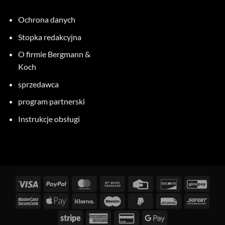
Ochrona danych
Stopka redakcyjna
O firmie Bergmann &
Koch
sprzedawca
program partnerski
Instrukcje obsługi
Wizy
PayPal
MasterCard
Przelew
Karta
Odkryj
GiroP
bankowy
kredytowa
MasterCard
Apple
Klarna
Maestro
PayPal
Faktura
Natyc
2
Pay
2
Stripe
American
Karta
Google