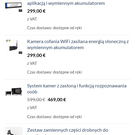
aplikacją i wymiennym akumulatorem
299,00
€
z VAT
Czas dostawy:
dostępne od ręki
Kamera cofania WiFi zasilana energią słoneczną z
wymiennym akumulatorem
299,00
€
z VAT
Czas dostawy:
dostępne od ręki
System kamer z zasłoną i funkcją rozpoznawania
osób
Pierwotna
Aktualna
599,00
€
469,00
€
cena
cena
z VAT
wynosiła:
wynosi:
Czas dostawy:
dostępne od ręki
599,00
469,00
€
€.
Zestaw zamiennych części drobnych do