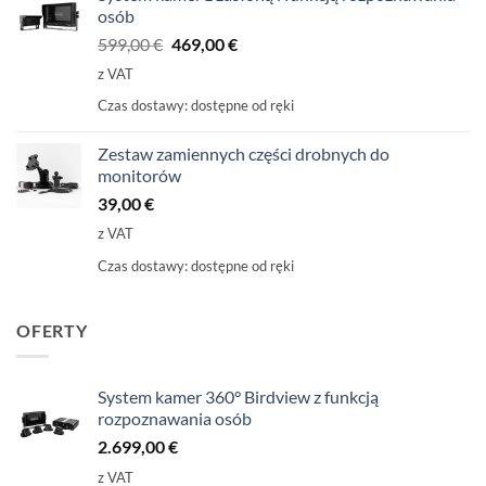
osób
Pierwotna
Aktualna
599,00
€
469,00
€
cena
cena
z VAT
wynosiła:
wynosi:
Czas dostawy:
dostępne od ręki
599,00
469,00
€
€.
Zestaw zamiennych części drobnych do
monitorów
39,00
€
z VAT
Czas dostawy:
dostępne od ręki
OFERTY
System kamer 360° Birdview z funkcją
rozpoznawania osób
2.699,00
€
z VAT