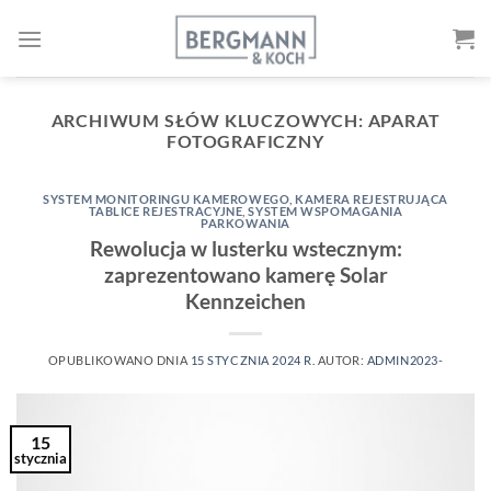
Przejdź
do
treści
ARCHIWUM SŁÓW KLUCZOWYCH:
APARAT
FOTOGRAFICZNY
SYSTEM MONITORINGU KAMEROWEGO
,
KAMERA REJESTRUJĄCA
TABLICE REJESTRACYJNE
,
SYSTEM WSPOMAGANIA
PARKOWANIA
Rewolucja w lusterku wstecznym:
zaprezentowano kamerę Solar
Kennzeichen
OPUBLIKOWANO DNIA
15 STYCZNIA 2024 R.
AUTOR:
ADMIN2023-
15
stycznia