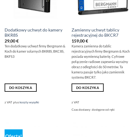
Dodatkowy uchwyt do kamery
Zamienny uchwyt tablicy
BKR8S
rejestracyjnej do BKCR7
29,00
€
159,00
€
Ten dodatkowy uchwyt firmy Bergmann &
Kamera zamienna do tablic
Koch do kamer solarnych BKR8S, BKC8S,
rejestracyjnych firmy Bergmann & Koch
BKFS3
posiada wymienną baterię. Cyfrowe
połączenie radiowe zapewnia wyraźny
obraz z odległości do 50 metrów. Ta
kamera pasuje tylko jako zamiennik
systemu BKCR7.
DO KOSZYKA
DO KOSZYKA
z VAT
plus
koszty wysyłki
z VAT
Czas dostawy:
dostępne od ręki
Oferta!