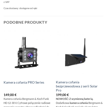
z VAT
Czas dostawy:
dostępne od ręki
PODOBNE PRODUKTY
Kamera cofania
Kamera cofania PRO Series
bezprzewodowa z serii Solar
Pro
149,00
€
199,00
€
Kamera cofania Bergmann & Koch Funk
NOWOŚĆ: Z wymienną baterią.
HD 12-30 V. Cyfrowe połączenie radiowe
Dodatkowa
kamera cofania
Bergmann &
zapewnia wyraźny obraz z odległości do
Koch Solar Funk posiada akumulator