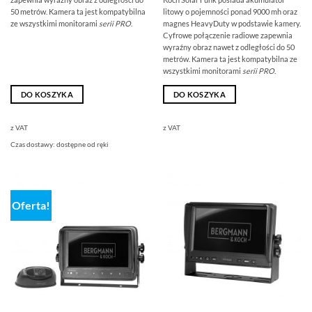
50 metrów. Kamera ta jest kompatybilna
litowy o pojemności ponad 9000 mh oraz
ze wszystkimi monitorami
serii PRO
.
magnes HeavyDuty w podstawie kamery.
Cyfrowe połączenie radiowe zapewnia
wyraźny obraz nawet z odległości do 50
metrów. Kamera ta jest kompatybilna ze
wszystkimi monitorami
serii PRO
.
DO KOSZYKA
DO KOSZYKA
z VAT
z VAT
Czas dostawy:
dostępne od ręki
Oferta!