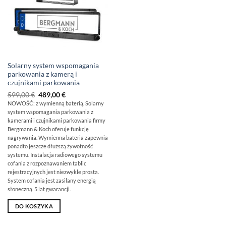
Solarny system wspomagania
parkowania z kamerą i
czujnikami parkowania
Pierwotna
Obecna
599,00
€
489,00
€
cena
cena
NOWOŚĆ: z wymienną baterią. Solarny
wynosiła:
wynosi:
system wspomagania parkowania z
599,00
489,00
€
€.
kamerami i czujnikami parkowania firmy
Bergmann & Koch oferuje funkcję
nagrywania. Wymienna bateria zapewnia
ponadto jeszcze dłuższą żywotność
systemu. Instalacja radiowego systemu
cofania z rozpoznawaniem tablic
rejestracyjnych jest niezwykle prosta.
System cofania jest zasilany energią
słoneczną. 5 lat gwarancji.
DO KOSZYKA