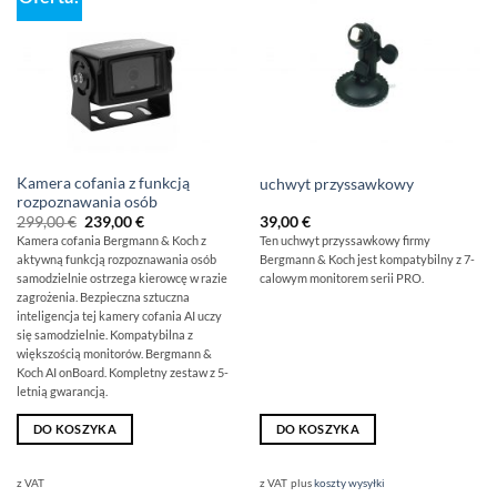
Kamera cofania z funkcją
uchwyt przyssawkowy
rozpoznawania osób
Pierwotna
Aktualna
299,00
€
239,00
€
39,00
€
cena
cena
Kamera cofania Bergmann & Koch z
Ten uchwyt przyssawkowy firmy
wynosiła:
wynosi:
aktywną funkcją rozpoznawania osób
Bergmann & Koch jest kompatybilny z 7-
299,00
239,00
€
€.
samodzielnie ostrzega kierowcę w razie
calowym monitorem serii PRO.
zagrożenia. Bezpieczna sztuczna
inteligencja tej kamery cofania AI uczy
się samodzielnie. Kompatybilna z
większością monitorów. Bergmann &
Koch AI onBoard. Kompletny zestaw z 5-
letnią gwarancją.
DO KOSZYKA
DO KOSZYKA
z VAT
z VAT
plus
koszty wysyłki