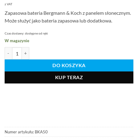
z VAT
Zapasowa bateria Bergmann & Koch z panelem słonecznym.
Może służyć jako bateria zapasowa lub dodatkowa.
Czas dostawy:
dostępne od ręki
W magazynie
Zapasowa bateria do kamery tablic rejestracyjnych od 3/2025 Ilość
DO KOSZYKA
KUP TERAZ
Numer artykułu:
BKA50