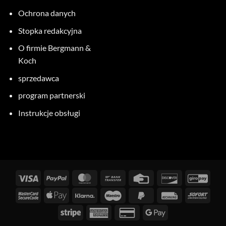
Ochrona danych
Stopka redakcyjna
O firmie Bergmann &
Koch
sprzedawca
program partnerski
Instrukcje obsługi
Wizy
PayPal
MasterCard
Przelew
Karta
Odkryj
GiroP
bankowy
kredytowa
MasterCard
Apple
Klarna
Maestro
PayPal
Faktura
Natyc
2
Pay
2
Stripe
American
Karta
Google
Express
kredytowa
Pay