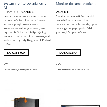
System monitorowania kamer
Monitor do kamery cofania
AI
Pierwotna
Obecna
1.499,00
€
899,00
€
249,00
€
cena
cena
System monitorowania kamerowego
Monitor Bergmann & Koch digital
wynosiła:
wynosi:
Bergmann & Koch AI posiada funkcję
posiada 3 wejścia wideo. Linie
1
899,00
499,00
€.
aktywnego wykrywania osób i
pomocnicze można łatwo włączyć za
€
samodzielnie ostrzega kierowcę w razie
pomocą jednego przycisku. 5 lat
zagrożenia. Sztuczna inteligencja tego
gwarancji Bergmann & Koch.
systemu monitorowania kamerowego AI
jest samoucząca się. Bergmann & Koch AI
onBoard.
DO KOSZYKA
DO KOSZYKA
z VAT
z VAT
Czas dostawy:
dostępne od ręki
Czas dostawy:
dostępne od ręki