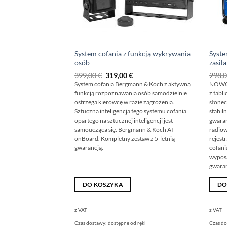
System cofania z funkcją wykrywania
Syste
osób
zasil
Pierwotna
Aktualna
399,00
€
319,00
€
298,
cena
cena
System cofania Bergmann & Koch z aktywną
NOWOŚ
wynosiła:
wynosi:
funkcją rozpoznawania osób samodzielnie
z tabli
399,00
319,00
€
€.
ostrzega kierowcę w razie zagrożenia.
słonec
Sztuczna inteligencja tego systemu cofania
stabil
opartego na sztucznej inteligencji jest
gwaran
samoucząca się. Bergmann & Koch AI
radiow
onBoard. Kompletny zestaw z 5-letnią
rejest
gwarancją.
cofani
wyposa
gwaran
DO KOSZYKA
DO
z VAT
z VAT
Czas dostawy:
dostępne od ręki
Czas d