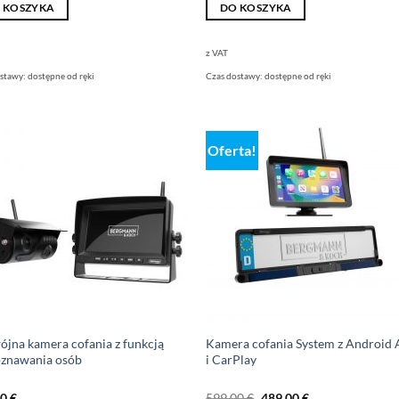
 KOSZYKA
DO KOSZYKA
z VAT
ostawy:
dostępne od ręki
Czas dostawy:
dostępne od ręki
Oferta!
jna kamera cofania z funkcją
Kamera cofania System z Android 
oznawania osób
i CarPlay
Pierwotna
Obecna
00
€
599,00
€
489,00
€