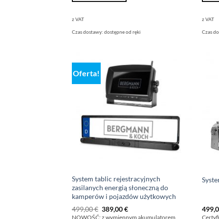
z VAT
z VAT
Czas dostawy:
dostępne od ręki
Czas d
Oferta!
System tablic rejestracyjnych
Syst
zasilanych energią słoneczną do
kamperów i pojazdów użytkowych
Pierwotna
Obecna
499,00
€
389,00
€
499,
cena
cena
NOWOŚĆ: z wymiennym akumulatorem.
Certyf