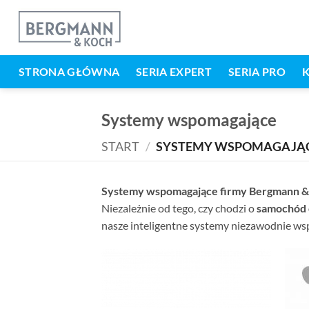
Przejdź
do
treści
STRONA GŁÓWNA
SERIA EXPERT
SERIA PRO
Systemy wspomagające
START
/
SYSTEMY WSPOMAGAJĄ
Systemy wspomagające firmy Bergmann &
Niezależnie od tego, czy chodzi o
samochód
nasze inteligentne systemy niezawodnie wsp