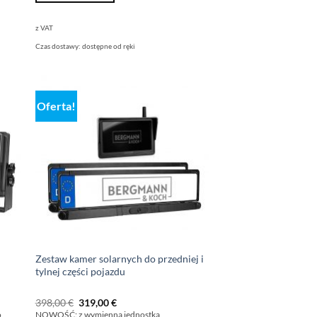
z VAT
Czas dostawy:
dostępne od ręki
Oferta!
Zestaw kamer solarnych do przedniej i
tylnej części pojazdu
Pierwotna
Aktualna
398,00
€
319,00
€
cena
cena
o
NOWOŚĆ: z wymienną jednostką