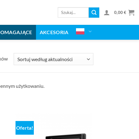
Wyszukaj:
0,00
€
POMAGAJĄCE
AKCESORIA
Sortowane
ików
według
aktualności
ziennym użytkowaniu.
Oferta!