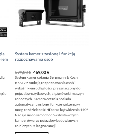
gią
System kamer z zasłoną i funkcją
orem
rozpoznawania osób
Pierwotna
Aktualna
599,00
€
469,00
€
cena
cena
dla
System kamer cofania Bergmann & Koch
wynosiła:
wynosi:
BKS17 z funkcją rozpoznawania osób i
599,00
469,00
€
€.
wskaźnikiem odległości, przeznaczony do
ięć o
pojazdów użytkowych, ciężarówek i maszyn
roboczych. Kamera cofania posiada
automatyczną osłonę, funkcję widzenia w
nocy, rozdzielczość HD oraz kąt widzenia 140°.
Nadaje się do samochodów dostawczych,
kamperów oraz pojazdów budowlanych i
rolniczych. 5 lat gwarancji.