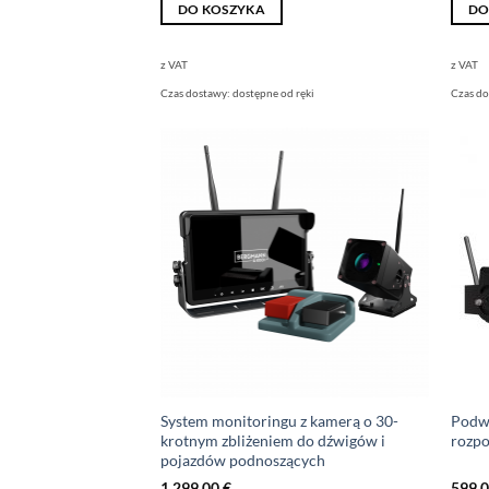
DO KOSZYKA
DO
z VAT
z VAT
Czas dostawy:
dostępne od ręki
Czas d
System monitoringu z kamerą o 30-
Podwó
krotnym zbliżeniem do dźwigów i
rozp
pojazdów podnoszących
1.299,00
€
599,