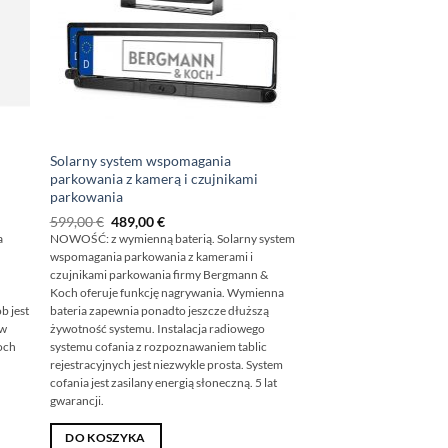
Solarny system wspomagania
parkowania z kamerą i czujnikami
parkowania
Pierwotna
Obecna
599,00
€
489,00
€
cena
cena
a
NOWOŚĆ: z wymienną baterią. Solarny system
wynosiła:
wynosi:
wspomagania parkowania z kamerami i
599,00
489,00
€
€.
czujnikami parkowania firmy Bergmann &
Koch oferuje funkcję nagrywania. Wymienna
b jest
bateria zapewnia ponadto jeszcze dłuższą
 w
żywotność systemu. Instalacja radiowego
och
systemu cofania z rozpoznawaniem tablic
rejestracyjnych jest niezwykle prosta. System
cofania jest zasilany energią słoneczną. 5 lat
gwarancji.
DO KOSZYKA