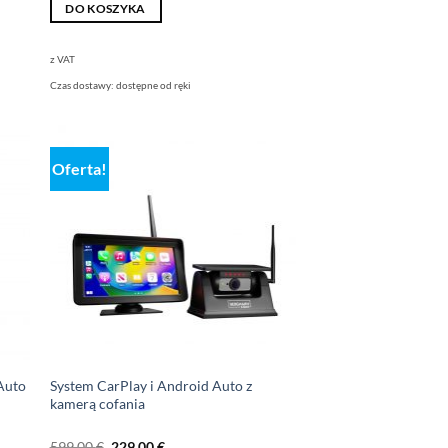
DO KOSZYKA
z VAT
Czas dostawy:
dostępne od ręki
Oferta!
Auto
System CarPlay i Android Auto z
kamerą cofania
Pierwotna
Aktualna
599,00
€
229,00
€