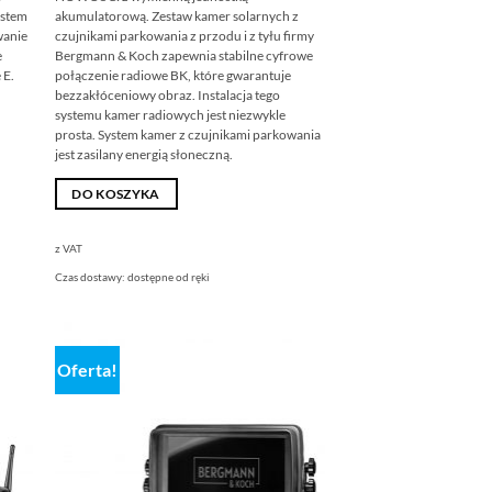
wynosiła:
wynosi:
ystem
akumulatorową. Zestaw kamer solarnych z
398,00
319,00
€
€.
wanie
czujnikami parkowania z przodu i z tyłu firmy
e
Bergmann & Koch zapewnia stabilne cyfrowe
 E.
połączenie radiowe BK, które gwarantuje
bezzakłóceniowy obraz. Instalacja tego
systemu kamer radiowych jest niezwykle
prosta. System kamer z czujnikami parkowania
jest zasilany energią słoneczną.
DO KOSZYKA
z VAT
Czas dostawy:
dostępne od ręki
Oferta!