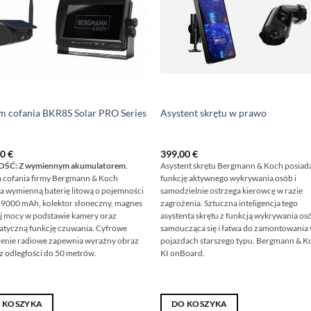
m cofania BKR8S Solar PRO Series
Asystent skrętu w prawo
00
€
399,00
€
Ć: Z wymiennym akumulatorem
.
Asystent skrętu Bergmann & Koch posiad
 cofania firmy Bergmann & Koch
funkcję aktywnego wykrywania osób i
a wymienną baterię litową o pojemności
samodzielnie ostrzega kierowcę w razie
9000 mAh, kolektor słoneczny, magnes
zagrożenia. Sztuczna inteligencja tego
j mocy w podstawie kamery oraz
asystenta skrętu z funkcją wykrywania osó
tyczną funkcję czuwania. Cyfrowe
samoucząca się i łatwa do zamontowania
enie radiowe zapewnia wyraźny obraz
pojazdach starszego typu. Bergmann & K
z odległości do 50 metrów.
KI onBoard.
 KOSZYKA
DO KOSZYKA