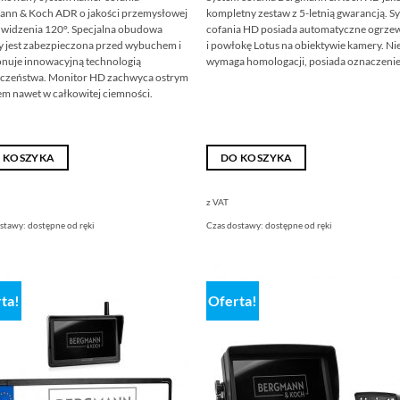
wynosiła:
wynosi:
ann & Koch ADR o jakości przemysłowej
kompletny zestaw z 5-letnią gwarancją. S
299,00
179,00
€
€.
 widzenia 120°. Specjalna obudowa
cofania HD posiada automatyczne ogrze
 jest zabezpieczona przed wybuchem i
i powłokę Lotus na obiektywie kamery. Ni
nuje innowacyjną technologią
wymaga homologacji, posiada oznaczenie
eczeństwa. Monitor HD zachwyca ostrym
m nawet w całkowitej ciemności.
 KOSZYKA
DO KOSZYKA
z VAT
ostawy:
dostępne od ręki
Czas dostawy:
dostępne od ręki
ta!
Oferta!