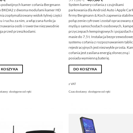
cena
cena
m podwójnych kamer cofania Bergmann
System kamery cofania z czujnikami
wynosiła:
wynosi:
h BKDA2 z dwoma modułami kamer HD
parkowania dla Android Auto i Apple Car
599,00
489,00
€
€.
ia zoptymalizowany widok tylnej części
firmy Bergmann & Koch zapewnia stabiln
u i ruchu za nim, a włączana funkcja
połączenie cyfrowe i został opracowany 
znawania osób i rowerów niezawodnie
myślą o samochodach osobowych, kampe
ga przed przeszkodami.
przyczepach kempingowych i pojazdach 
masie do 7,5 t. Instalacja bezprzewodow
systemu cofania z rozpoznawaniem tabli
rejestracyjnych jest niezwykle prosta. Ka
cofania jest zasilana energią słoneczną i
posiada wymienną baterię.
 KOSZYKA
DO KOSZYKA
z VAT
ostawy:
dostępne od ręki
Czas dostawy:
dostępne od ręki