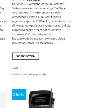
cena
cena
NOWOŚĆ: Z wymiennym akumulatorem.
wynosiła:
wynosi:
Play
System kamery cofania z obsługą CarPlay i
599,00
229,00
€
€.
e
Android Auto firmy Bergmann & Koch
z
wyposażony jest w akumulator litowy o
rach,
pojemności ponad 9000 mAh, panel słoneczny,
o
silny magnes w podstawie kamery oraz funkcję
ego
automatycznego przechodzenia w tryb
c
czuwania. Cyfrowe połączenie
mera
bezprzewodowe zapewnia wyraźny obraz
nawet z odległości do 50 metrów.
DO KOSZYKA
z VAT
Czas dostawy:
dostępne od ręki
Oferta!