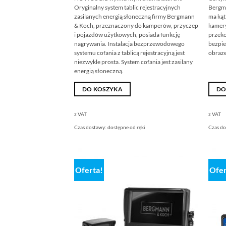
wynosiła:
wynosi:
Oryginalny
system tablic rejestracyjnych
Bergm
499,00
389,00
€
€.
zasilanych energią słoneczną
firmy Bergmann
ma kąt
& Koch,
przeznaczony do kamperów, przyczep
kamery
i pojazdów użytkowych,
posiada funkcję
przeko
nagrywania. Instalacja bezprzewodowego
bezpi
systemu cofania z tablicą rejestracyjną jest
obraze
niezwykle prosta. System cofania jest zasilany
energią słoneczną.
DO KOSZYKA
DO
z VAT
z VAT
Czas dostawy:
dostępne od ręki
Czas d
Oferta!
Ofer