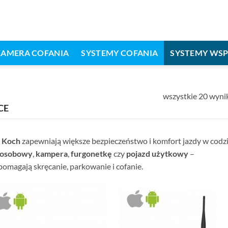
KAMERA COFANIA
SYSTEMY COFANIA
SYSTEMY WS
Wyświetlono
wszystkie 20 wyn
CE
 Koch
zapewniają większe bezpieczeństwo i komfort jazdy w cod
 osobowy
,
kampera
,
furgonetkę
czy
pojazd użytkowy
–
omagają skręcanie, parkowanie i cofanie.