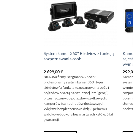
System kamer 360° Birdview z funkcją
Kamer
rozpoznawania osób
rejes
wymi
2.699,00
€
299,
BKA360 firmy Bergmann & Koch:
Kamera
profesjonalny system kamer 360° typu
system
„birdview” z funkcją rozpoznawania osób i
wymien
pojazdów opartą na sztucznej inteligencji,
rozpoz
przeznaczony do pojazdów użytkowych,
pojemn
kamperów i samochodów dostawczych.
słone
Większe bezpieczeństwo dzięki pełnemu
podsta
widokowi dookoła bez martwych kątów. 5 lat
gwarancji.