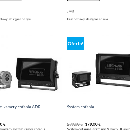
z VAT
ostawy:
dostępne od ręki
Czas dostawy:
dostępne od ręki
Oferta!
em kamery cofania ADR
System cofania
Pierwotna
Aktualna
00
€
299,00
€
179,00
€
cena
cena
ikowany system kamer cofania
System cofania Bergmann & Koch HD jak