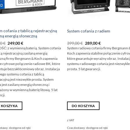
m cofania z tablicą rejestracyjną
System cofania z radiem
aną energią słoneczną
Pierwotna
Aktualna
Pierwotna
Obecna
00
€
249,00
€
399,00
€
289,00
€
cena
cena
cena
cena
Ć: z wymienną baterią. System cofania
System radiowy cofania firmy Bergmann 
wynosiła:
wynosi:
wynosiła:
wynosi:
cą rejestracyjną zasilaną energią
Koch zapewnia stabilne połączenie cyfro
298,00
249,00
399,00
289,00
€
€.
€
€.
zną firmy Bergmann & Koch zapewnia
które gwarantuje wyraźny obraz. Instalac
ne cyfrowe połączenie radiowe BK, które
systemu radiowego cofania jest niezwykle
tuje bezzakłóceniowy obraz. Instalacja
prosta. 5 lat gwarancji.
ego systemu cofania z tablicą
racyjną jest niezwykle prosta. System
a jest zasilany energią słoneczną i
żony w wymienną baterię litową. 5 lat
cji.
 KOSZYKA
DO KOSZYKA
z VAT
ostawy:
dostępne od ręki
Czas dostawy:
dostępne od ręki