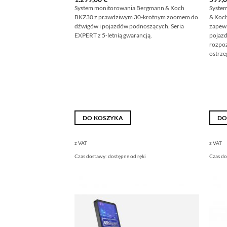
System monitorowania Bergmann & Koch
Syste
BKZ30 z prawdziwym 30-krotnym zoomem do
& Koc
dźwigów i pojazdów podnoszących. Seria
zapewn
EXPERT z 5-letnią gwarancją.
pojazd
rozpo
ostrze
DO KOSZYKA
DO
z VAT
z VAT
Czas dostawy:
dostępne od ręki
Czas d