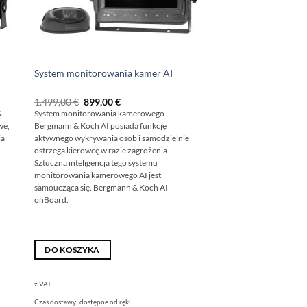
System monitorowania kamer AI
Pierwotna
Obecna
1.499,00
€
899,00
€
cena
cena
&
System monitorowania kamerowego
wynosiła:
wynosi:
we,
Bergmann & Koch AI posiada funkcję
1
899,00
499,00
€.
ja
aktywnego wykrywania osób i samodzielnie
€
ostrzega kierowcę w razie zagrożenia.
Sztuczna inteligencja tego systemu
monitorowania kamerowego AI jest
samoucząca się. Bergmann & Koch AI
onBoard.
DO KOSZYKA
z VAT
Czas dostawy:
dostępne od ręki