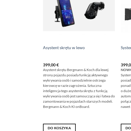
Asystent skrętu w lewo
Syste
399,00
€
399,
Asystent skrętu Bergmann & Koch dla lewej
NOWOŚ
strony pojazdu posiada funkcję aktywnego
System
wykrywania osób i samodzielnie ostrzega
posiad
kierowcę w razie zagrożenia. Sztuczna
ponad 
inteligencja tego asystenta skrętu z funkcją
o duże
wykrywania osób jest samoucząca się i łatwa do
automa
zamontowania w pojazdach starszych modeli.
połącz
Bergmann & Koch KI onBoard.
nawet 
DO KOSZYKA
DO