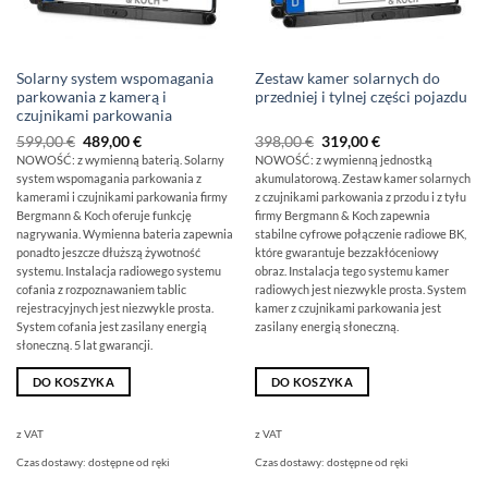
Solarny system wspomagania
Zestaw kamer solarnych do
parkowania z kamerą i
przedniej i tylnej części pojazdu
czujnikami parkowania
Pierwotna
Obecna
Pierwotna
Aktualna
599,00
€
489,00
€
398,00
€
319,00
€
cena
cena
cena
cena
NOWOŚĆ: z wymienną baterią. Solarny
NOWOŚĆ: z wymienną jednostką
wynosiła:
wynosi:
wynosiła:
wynosi:
system wspomagania parkowania z
akumulatorową. Zestaw kamer solarnych
599,00
489,00
398,00
319,00
€
€.
€
€.
kamerami i czujnikami parkowania firmy
z czujnikami parkowania z przodu i z tyłu
Bergmann & Koch oferuje funkcję
firmy Bergmann & Koch zapewnia
nagrywania. Wymienna bateria zapewnia
stabilne cyfrowe połączenie radiowe BK,
ponadto jeszcze dłuższą żywotność
które gwarantuje bezzakłóceniowy
systemu. Instalacja radiowego systemu
obraz. Instalacja tego systemu kamer
cofania z rozpoznawaniem tablic
radiowych jest niezwykle prosta. System
rejestracyjnych jest niezwykle prosta.
kamer z czujnikami parkowania jest
System cofania jest zasilany energią
zasilany energią słoneczną.
słoneczną. 5 lat gwarancji.
DO KOSZYKA
DO KOSZYKA
z VAT
z VAT
Czas dostawy:
dostępne od ręki
Czas dostawy:
dostępne od ręki