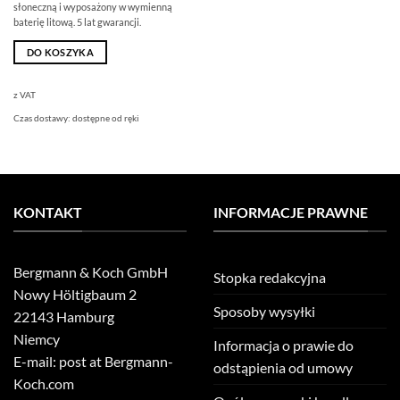
słoneczną i wyposażony w wymienną
baterię litową. 5 lat gwarancji.
DO KOSZYKA
z VAT
Czas dostawy:
dostępne od ręki
KONTAKT
INFORMACJE PRAWNE
Bergmann & Koch GmbH
Stopka redakcyjna
Nowy Höltigbaum 2
Sposoby wysyłki
22143 Hamburg
Niemcy
Informacja o prawie do
E-mail: post at Bergmann-
odstąpienia od umowy
Koch.com