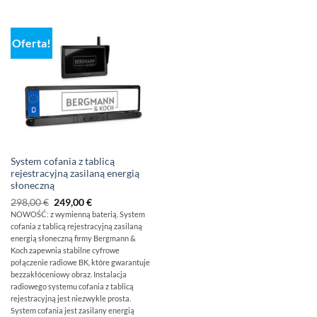
Oferta!
System cofania z tablicą
rejestracyjną zasilaną energią
słoneczną
Pierwotna
Aktualna
298,00
€
249,00
€
cena
cena
NOWOŚĆ: z wymienną baterią. System
wynosiła:
wynosi:
cofania z tablicą rejestracyjną zasilaną
298,00
249,00
€
€.
energią słoneczną firmy Bergmann &
Koch zapewnia stabilne cyfrowe
połączenie radiowe BK, które gwarantuje
bezzakłóceniowy obraz. Instalacja
radiowego systemu cofania z tablicą
rejestracyjną jest niezwykle prosta.
System cofania jest zasilany energią