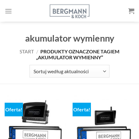
Przejdź
do
treści
akumulator wymienny
START
/
PRODUKTY OZNACZONE TAGIEM
„AKUMULATOR WYMIENNY”
Oferta!
Oferta!