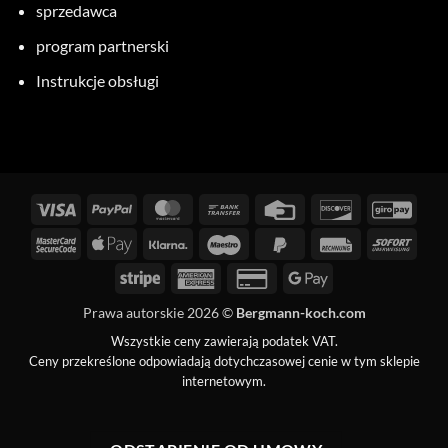
sprzedawca
program partnerski
Instrukcje obsługi
Wizy
PayPal
MasterCard
Przelew
Karta
Odkryj
GiroP
bankowy
kredytowa
MasterCard
Apple
Klarna
Maestro
PayPal
Faktura
Natyc
2
Pay
2
Stripe
American
Karta
Google
Express
kredytowa
Pay
Prawa autorskie 2026 ©
Bergmann-koch.com
2
Wszystkie ceny zawierają podatek VAT.
Ceny przekreślone odpowiadają dotychczasowej cenie w tym sklepie
internetowym.