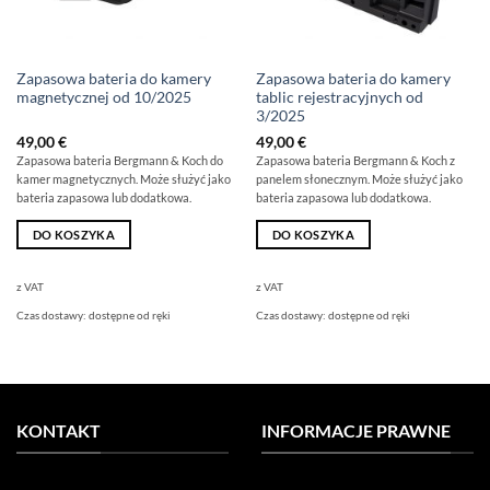
Zapasowa bateria do kamery
Zapasowa bateria do kamery
magnetycznej od 10/2025
tablic rejestracyjnych od
3/2025
49,00
€
49,00
€
Zapasowa bateria Bergmann & Koch do
Zapasowa bateria Bergmann & Koch z
kamer magnetycznych. Może służyć jako
panelem słonecznym. Może służyć jako
bateria zapasowa lub dodatkowa.
bateria zapasowa lub dodatkowa.
DO KOSZYKA
DO KOSZYKA
z VAT
z VAT
Czas dostawy:
dostępne od ręki
Czas dostawy:
dostępne od ręki
KONTAKT
INFORMACJE PRAWNE