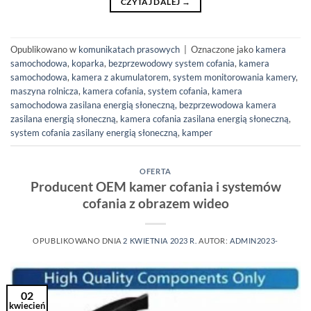
CZYTAJ DALEJ
→
Opublikowano w
komunikatach prasowych
|
Oznaczone jako
kamera
samochodowa
,
koparka
,
bezprzewodowy system cofania
,
kamera
samochodowa
,
kamera z akumulatorem
,
system monitorowania kamery
,
maszyna rolnicza
,
kamera cofania
,
system cofania
,
kamera
samochodowa
zasilana energią słoneczną, bezprzewodowa kamera
zasilana energią słoneczną
,
kamera cofania zasilana energią słoneczną
,
system cofania zasilany energią słoneczną
,
kamper
OFERTA
Producent OEM kamer cofania i systemów
cofania z obrazem wideo
OPUBLIKOWANO DNIA
2 KWIETNIA 2023 R.
AUTOR:
ADMIN2023-
02
kwiecień