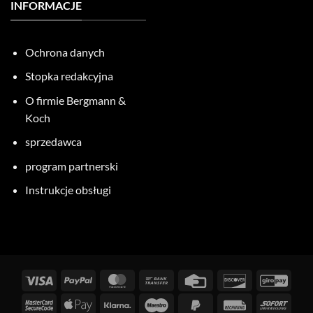
INFORMACJE
Ochrona danych
Stopka redakcyjna
O firmie Bergmann &
Koch
sprzedawca
program partnerski
Instrukcje obsługi
Wizy
PayPal
MasterCard
Przelew
Karta
Odkryj
GiroP
bankowy
kredytowa
MasterCard
Apple
Klarna
Maestro
PayPal
Faktura
Natyc