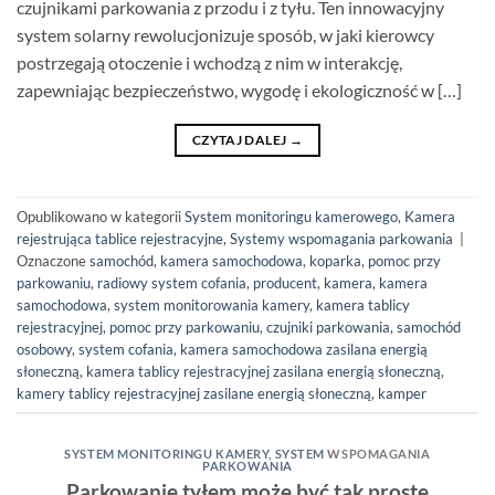
czujnikami parkowania z przodu i z tyłu. Ten innowacyjny
system solarny rewolucjonizuje sposób, w jaki kierowcy
postrzegają otoczenie i wchodzą z nim w interakcję,
zapewniając bezpieczeństwo, wygodę i ekologiczność w […]
CZYTAJ DALEJ
→
Opublikowano w kategorii
System monitoringu kamerowego
,
Kamera
rejestrująca tablice rejestracyjne
,
Systemy wspomagania parkowania
|
Oznaczone
samochód
,
kamera samochodowa
,
koparka
,
pomoc przy
parkowaniu
,
radiowy system cofania
,
producent
,
kamera
,
kamera
samochodowa
,
system monitorowania kamery
,
kamera tablicy
rejestracyjnej
,
pomoc przy parkowaniu
,
czujniki parkowania
,
samochód
osobowy
,
system cofania
,
kamera samochodowa
zasilana energią
słoneczną, kamera tablicy rejestracyjnej zasilana energią słoneczną
,
kamery tablicy rejestracyjnej zasilane energią słoneczną
,
kamper
SYSTEM MONITORINGU KAMERY
,
SYSTEM
WSPOMAGANIA
PARKOWANIA
Parkowanie tyłem może być tak proste