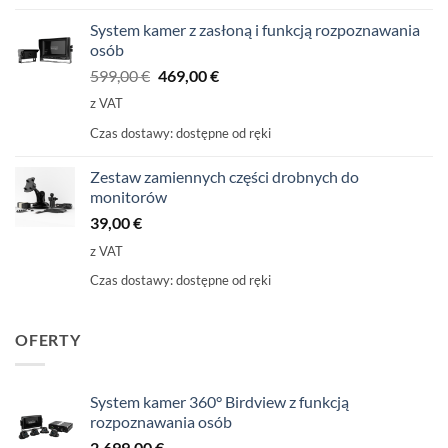
System kamer z zasłoną i funkcją rozpoznawania
osób
Pierwotna
Aktualna
599,00
€
469,00
€
cena
cena
z VAT
wynosiła:
wynosi:
Czas dostawy:
dostępne od ręki
599,00
469,00
€
€.
Zestaw zamiennych części drobnych do
monitorów
39,00
€
z VAT
Czas dostawy:
dostępne od ręki
OFERTY
System kamer 360° Birdview z funkcją
rozpoznawania osób
2.699,00
€