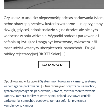
Czy znasz to uczucie: niepewność podczas parkowania tyłem,
pełne obaw spojrzenie w lusterko wsteczne – i nieprzyjemny
dźwięk, gdy coś jednak znalazło się na drodze, ale nie było
widoczne w polu widzenia. Wypadki podczas parkowania i
cofania są irytujące i mogą być kosztowne, zwłaszcza jeśli
masz udział własny w ubezpieczeniu samochodu. Dzięki
tablicy rejestracyjnej BKRT7 Solar […]
CZYTAJ DALEJ
→
Opublikowano w kategorii
System monitorowania kamery
,
systemy
wspomagania parkowania
|
Oznaczone jako
przyczepa
,
samochód
,
system wspomagania parkowania
,
kamera
,
system monitorowania
kamery
,
kamera tablicy rejestracyjnej
,
pojazd użytkowy
,
czujniki
parkowania
,
samochód osobowy
,
kamera cofania
,
przyczepa
kempingowa
,
kamper