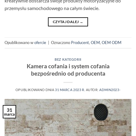
kreatywnie dostarcza swoje produkty motoryzacyjne do
przemysłu samochodowego na całym świecie.
CZYTAJ DALEJ
→
Opublikowano w
ofercie
|
Oznaczono
Producent
,
OEM
,
OEM ODM
BEZ KATEGORII
Kamera cofania i system cofania
bezpośrednio od producenta
OPUBLIKOWANO DNIA
31 MARCA 2023 R.
AUTOR:
ADMIN2023-
31
marca