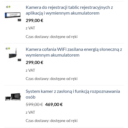
Kamera do rejestracji tablic rejestracyjnych z
aplikacją i wymiennym akumulatorem
299,00
€
z VAT
Czas dostawy:
dostępne od ręki
Kamera cofania WiFi zasilana energią słoneczną z
wymiennym akumulatorem
299,00
€
z VAT
Czas dostawy:
dostępne od ręki
System kamer z zasłoną i funkcją rozpoznawania
osób
Pierwotna
Aktualna
599,00
€
469,00
€
cena
cena
z VAT
wynosiła:
wynosi:
Czas dostawy:
dostępne od ręki
599,00
469,00
€
€.