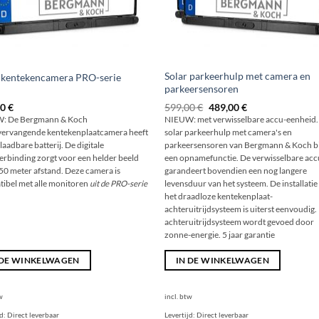
Solar parkeerhulp met camera en
 kentekencamera PRO-serie
parkeersensoren
Oorspronkelijke
De
00
€
599,00
€
489,00
€
prijs
huidige
: De Bergmann & Koch
NIEUW: met verwisselbare accu-eenheid.
was:
prijs
vervangende kentekenplaatcamera heeft
solar parkeerhulp met camera's en
599,00 €
is:
489,00
laadbare batterij. De digitale
parkeersensoren van Bergmann & Koch b
€.
erbinding zorgt voor een helder beeld
een opnamefunctie. De verwisselbare acc
 50 meter afstand. Deze camera is
garandeert bovendien een nog langere
ibel met alle monitoren
uit de PRO-serie
levensduur van het systeem. De installatie
het draadloze kentekenplaat-
achteruitrijdsysteem is uiterst eenvoudig.
achteruitrijdsysteem wordt gevoed door
zonne-energie. 5 jaar garantie
 DE WINKELWAGEN
IN DE WINKELWAGEN
w
incl. btw
jd:
Direct leverbaar
Levertijd:
Direct leverbaar