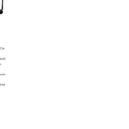
 De
iedt
u
 van
 Het