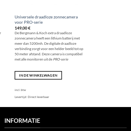
Universele draadloze zonnecamera
voor PRO-serie
149,00
€
r
De Bergmann & Koch extra draadloze
zonnecamera heeft een lithium batterij met
meer dan 5200mh. De digitale draadloze
verbinding zorgt voor een helder beeld tot op
50 meter afstand. Deze camera is compatibel
met alle monitoren uit de
PRO-serie
IN DE WINKELWAGEN
incl. btw
Levertijd:
Direct leverbaar
INFORMATIE