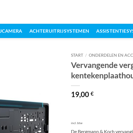
IJCAMERA
ACHTERUITRIJSYSTEMEN
ASSISTENTIES
START
/
ONDERDELEN EN ACC
Vervangende verg
kentekenplaatho
19,00
€
incl. btw
De Bergmann & Koch vervangi