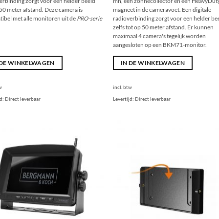
erbinding zorgt voor een helder beeld
mh, een zonnecollector en een HeavyDut
 50 meter afstand. Deze camera is
magneet in de cameravoet. Een digitale
ibel met alle monitoren uit de
PRO-serie
radioverbinding zorgt voor een helder be
zelfs tot op 50 meter afstand. Er kunnen
maximaal 4 camera's tegelijk worden
aangesloten op een BKM71-monitor.
 DE WINKELWAGEN
IN DE WINKELWAGEN
w
incl. btw
jd:
Direct leverbaar
Levertijd:
Direct leverbaar