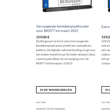
Vervangende kentekenplaathouder
Extra
voor BKRT7 tot maart 2025
159,00
€
159,
De Bergmann & Koch extra/vervangende
NIEUW
kentekenplaatcamera heeft een oplaadbare
extra/
batterij. De digitale radioverbinding zorgt voor
een op
een helder beeld tot op 50 meter afstand. Deze
radiov
camera past alleen als vervanging voor de
tot op
BKRT7 tot bouwjaar 3/2025
compat
IN DE WINKELWAGEN
IN
incl. btw
incl. bt
Levertijd:
Direct leverbaar
Leverti