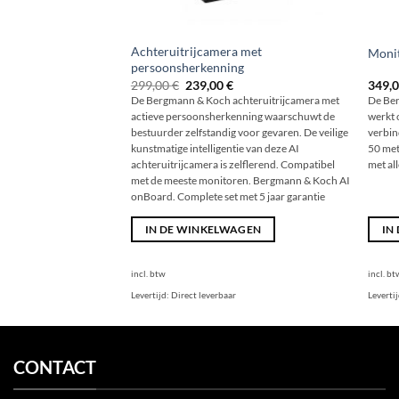
Achteruitrijcamera met
Monit
persoonsherkenning
Originele
Huidige
299,00
€
239,00
€
349,
prijs
prijs
De Bergmann & Koch achteruitrijcamera met
De Be
was:
is:
actieve persoonsherkenning waarschuwt de
werkt 
€
239,00
299,00
€.
bestuurder zelfstandig voor gevaren. De veilige
verbin
kunstmatige intelligentie van deze AI
50 met
achteruitrijcamera is zelflerend. Compatibel
met al
met de meeste monitoren. Bergmann & Koch AI
onBoard. Complete set met 5 jaar garantie
IN DE WINKELWAGEN
IN
incl. btw
incl. bt
Levertijd:
Direct leverbaar
Leverti
CONTACT