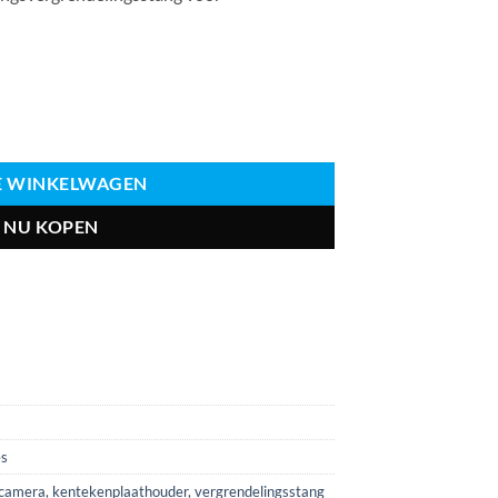
 voor kentekenplaathouder Hoeveelheid
DE WINKELWAGEN
NU KOPEN
es
jcamera
,
kentekenplaathouder
,
vergrendelingsstang