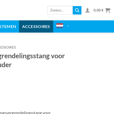
Zoeken
0,00
€
naar:
YSTEMEN
ACCESSOIRES
ESSOIRES
rendelingsstang voor
uder
ngsvergrendelingsstang voor