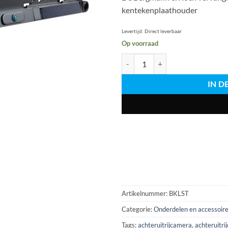
kentekenplaathouder
Levertijd:
Direct leverbaar
Op voorraad
Vervangende vergrendelingsstang
IN 
Artikelnummer:
BKLST
Categorie:
Onderdelen en accessoir
Tags:
achteruitrijcamera
,
achteruitri