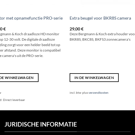
or met opnamefunctie PRO-serie
Extra beugel voor BKR8S camera
00
€
29,00
€
rgmann & Koch draadloze HD monitor
Deze Bergmann & Koch extra houder voo
op 12-30 volt. De digitale draadloze
BKR8S, BKC8S, BKFS3 zonnecamera's
ding zorgt voor een helder beeld tot op
er afstand. Deze monitor is compatibel
le camera's uit de PRO-serie.
 DE WINKELWAGEN
IN DE WINKELWAGEN
w
incl. btw
plus
verzendkosten
jd:
Direct leverbaar
JURIDISCHE INFORMATIE