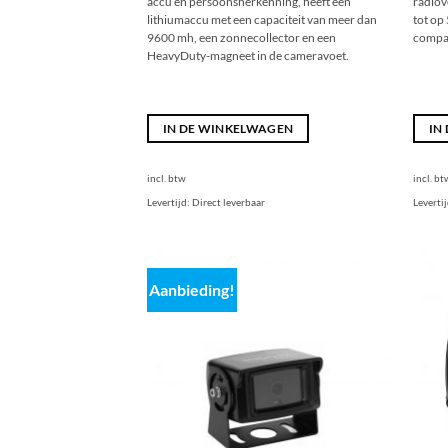
accu en persoonsherkenning, heeft een
radiov
lithiumaccu met een capaciteit van meer dan
tot op
9600 mh, een zonnecollector en een
compat
HeavyDuty-magneet in de cameravoet.
IN DE WINKELWAGEN
IN
incl. btw
incl. bt
Levertijd:
Direct leverbaar
Leverti
Aanbieding!