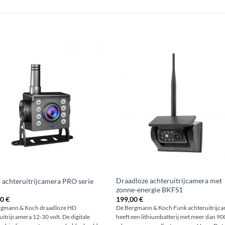
N
Draadloze achteruitrijcamera met
 achteruitrijcamera PRO serie
zonne-energie BKFS1
00
€
199,00
€
rgmann & Koch draadloze HD
De Bergmann & Koch Funk achteruitrijc
uitrijcamera 12-30 volt. De digitale
heeft een lithiumbatterij met meer dan 9